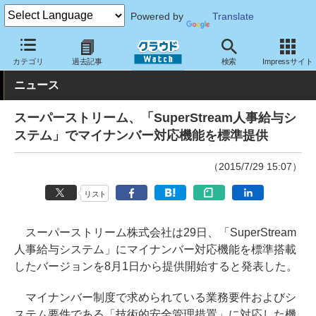
Powered by
Translate
クラウド Watch
サービス・ソフト
ソフトウェア
基幹業務
カテゴリ
過去記事
検索
Impressサイト
ニュース
スーパーストリーム、「SuperStream人事給与シ
ステム」でマイナンバー対応機能を標準提供
（2015/7/29 15:07）
リスト
スーパーストリーム株式会社は29日、「SuperStream
人事給与システム」にマイナンバー対応機能を標準搭載
したバージョンを8月1日から提供開始すると発表した。
マイナンバー制度で求められている業務要件およびシ
ステム要件である「技術的安全管理措置」に対応した機