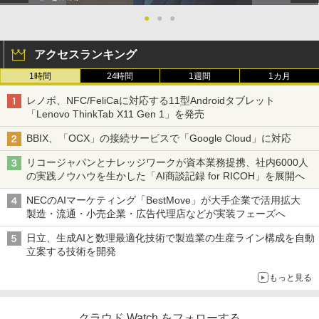
●
●
●
アクセスランキング
1時間
24時間
1週間
1カ月
レノボ、NFC/FeliCaに対応する11型Androidタブレット
「Lenovo ThinkTab X11 Gen 1」を発売
BBIX、「OCX」の接続サービスで「Google Cloud」に対応
リコージャパンとナレッジワークが資本業務提携、社内6000人
の実践ノウハウを生かした「AI商談記録 for RICOH」を展開へ
NECのAIマーケティング「BestMove」が大手企業で活用拡大
製造・流通・小売企業・広告代理店などが実装フェーズへ
日立、生成AIと数理最適化技術で製造業の生産ライン構成を自動
立案する技術を開発
もっと見る
クラウド Watch をフォローする