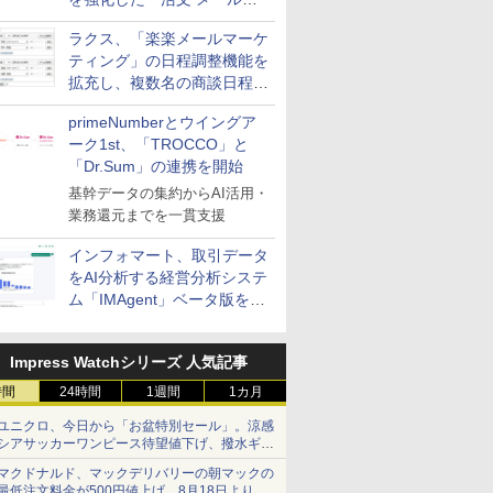
送信防止アドインサービス」
ラクス、「楽楽メールマーケ
を提供
ティング」の日程調整機能を
拡充し、複数名の商談日程調
整を効率化
primeNumberとウイングア
ーク1st、「TROCCO」と
「Dr.Sum」の連携を開始
基幹データの集約からAI活用・
業務還元までを一貫支援
インフォマート、取引データ
をAI分析する経営分析システ
ム「IMAgent」ベータ版を提
供
Impress Watchシリーズ 人気記事
時間
24時間
1週間
1カ月
ユニクロ、今日から「お盆特別セール」。涼感
シアサッカーワンピース待望値下げ、撥水ギア
ショーツは1990円に
マクドナルド、マックデリバリーの朝マックの
最低注文料金が500円値上げ。8月18日より