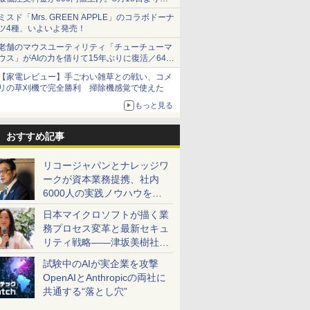
1,500円から受付
ミスド「Mrs. GREEN APPLE」のコラボドーナ
ツ4種、いよいよ発売！
老舗のマウスユーティリティ「チューチューマ
ウス」がAIの力を借りて15年ぶりに復活／64bit
化、Windows 10/11、「Chrome」も走り回
【家電レビュー】手ごわい雑草との戦い、コメ
る。復活記念で2026年末まで500円
リの草刈機で完全勝利 掃除機感覚で使えた
もっと見る
おすすめ記事
リコージャパンとナレッジワ
ークが資本業務提携、社内
6000人の実践ノウハウを生
かした「AI商談記録 for
日本マイクロソフトが描く業
RICOH」を展開へ
務プロセス変革と最新セキュ
リティ戦略――津坂美樹社長
が2027年度戦略を説明
試験中のAIが実企業を攻撃
OpenAIとAnthropicの両社に
共通する“落とし穴”