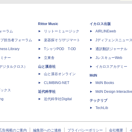
Rittor Music
イカロス出版
dフォーラム
リットーミュージック
AIRLINEweb
ップ担当者フォーラム
楽器探そう!デジマート
Jディフェンスニュー
ness Library
TシャツPOD T-OD
通訳翻訳ジャーナル
セミナー
立東舎
JレスキューWeb
 X（デジタルクロス）
山と溪谷社
イカロスアカデミー
山と溪谷オンライン
MdN
CLIMBING-NET
MdN Books
ブックス
近代科学社
MdN Design Interactiv
ing
近代科学社Digital
テックリブ
TechLib
広告掲載のご案内
編集部へのご連絡
プライバシーポリシー
会社概要