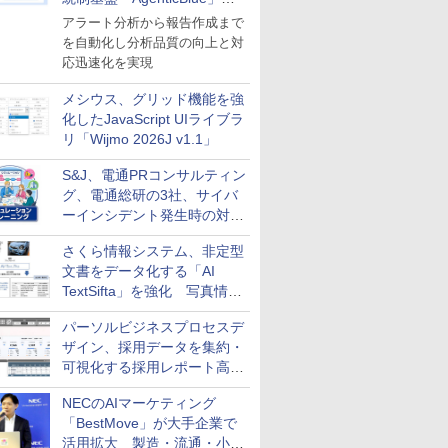
導入
アラート分析から報告作成まで
を自動化し分析品質の向上と対
応迅速化を実現
メシウス、グリッド機能を強
化したJavaScript UIライブラ
リ「Wijmo 2026J v1.1」
S&J、電通PRコンサルティン
グ、電通総研の3社、サイバ
ーインシデント発生時の対応
と危機管理広報を一体的に訓
さくら情報システム、非定型
練するプログラムを提供
文書をデータ化する「AI
TextSifta」を強化 写真情報
のデータ化などに対応
パーソルビジネスプロセスデ
ザイン、採用データを集約・
可視化する採用レポート高速
化サービスを提供
NECのAIマーケティング
「BestMove」が大手企業で
活用拡大 製造・流通・小売