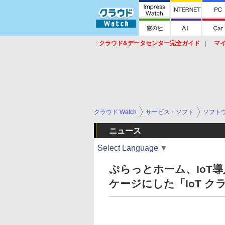
クラウド&データセンター完全ガイド
マ
サービス
セキュリティ
ネットワーク
スイッチ
ルータ
導入事例
イベ
クラウド Watch
サービス・ソフト
ソフト
ニュース
Select Language
▼
ぷらっとホーム、IoT
ケージにした「IoT 