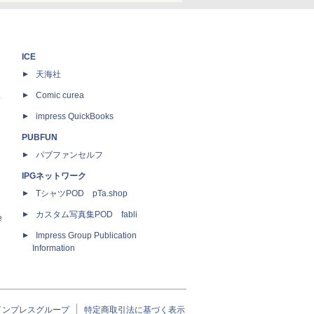
ICE
天海社
ス
Comic curea
impress QuickBooks
PUBFUN
パブファンセルフ
IPGネットワーク
TシャツPOD pTa.shop
カスタム写真集POD fabli
e
Impress Group Publication
Information
インプレスグループ
特定商取引法に基づく表示