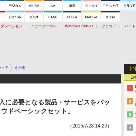
イグレーション
ニューノーマル
Windows Server
クラウド
ハード
トピック
ストレージ（HW）
オープンソース
SaaS
標的型
ント
ウェア
その他
1
導入に必要となる製品・サービスをパッ
クラウドベーシックセット」
（2015/7/28 14:20）