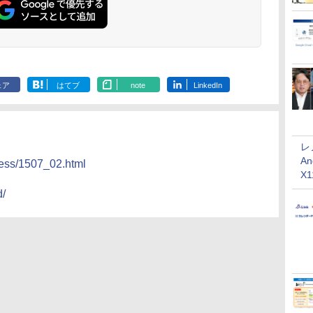
ェア
はてブ
note
LinkedIn
レ
An
ress/1507_02.html
X
d/