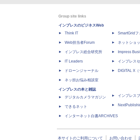
Group site links
インプレスのビジネスWeb
Think IT
SmartGri
Web担当者Forum
ネットショ
インプレス総合研究所
Impress Busi
IT Leaders
インプレス
ドローンジャーナル
DIGITAL
ネッ担お悩み相談室
インプレスの本と雑誌
インプレス
デジタルカメラマガジン
NextPublish
できるネット
インターネット白書ARCHIVES
本サイトのご利用について
お問い合わせ