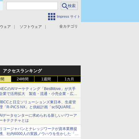
Impress サイト
全カテゴリ
ウェア
ソフトウェア
攻撃対策
マルウェア対策
アクセスランキング
時間
24時間
1週間
1カ月
NECのAIマーケティング「BestMove」が大手
企業で活用拡大 製造・流通・小売企業・広告
代理店などが実装フェーズへ
JBCCと日立ソリューションズ東日本、生産管
理「R-PiCS NX」と供給計画「scSQUARE
ISP」の連携サービスを提供開始
AIデータセンターに求められる新しいパワーア
ーキテクチャとは
リコージャパンとナレッジワークが資本業務提
携、社内6000人の実践ノウハウを生かした「AI
商談記録 for RICOH」を展開へ