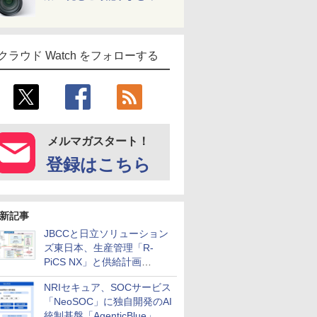
クラウド Watch をフォローする
メルマガスタート！
登録はこちら
新記事
JBCCと日立ソリューション
ズ東日本、生産管理「R-
PiCS NX」と供給計画
「scSQUARE ISP」の連携サ
NRIセキュア、SOCサービス
ービスを提供開始
「NeoSOC」に独自開発のAI
統制基盤「AgenticBlue」を