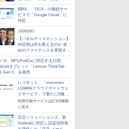
企業・広告代理店などが実装
BBIX、「OCX」の接続サー
フェーズへ
ビスで「Google Cloud」に
対応
イベント
【パネルディスカッション】
AI活用は何を変えるのか 攻
めのファイナンスを実現する
業務設計とマインドセット変
ノボ、NFC/FeliCaに対応する11型
革
droidタブレット「Lenovo ThinkTab
11 Gen 1」を発売
レコモット、「moconavi
LGWANクラウドゲートウェ
イサービス」で新たに5種類
のサービスと連携開始
利用可能サービスは計102種類
に拡大
日立ソリューションズ、新
Outlookに対応し誤送信対策
を強化した「活文 メール誤