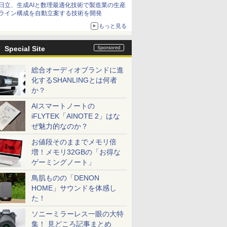
日立、生成AIと数理最適化技術で製造業の生産
ライン構成を自動立案する技術を開発
もっと見る
Special Site
総合オーディオブランドに進
化するSHANLINGとは何者
か？
AIスマートノートの
iFLYTEK「AINOTE 2」はな
ぜ魅力的なのか？
お値段そのままでメモリ倍
増！メモリ32GBの「お得な
ゲーミングノート」
鳥肌ものの「DENON
HOME」サウンドを体感し
た！
ソニーミラーレス一眼の大特
集！ 見どころ記事まとめ