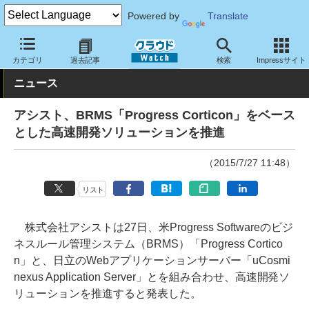
Powered by
Translate
クラウド Watch
サービス・ソフト
ソフトウェア
基幹業務
カテゴリ
過去記事
検索
Impressサイト
ニュース
アシスト、BRMS「Progress Corticon」をベース
とした高速開発ソリューションを推進
（2015/7/27 11:48）
リスト
株式会社アシストは27日、米Progress Softwareのビジ
ネスルール管理システム（BRMS）「Progress Cortico
n」と、日立のWebアプリケーションサーバー「uCosmi
nexus Application Server」とを組み合わせ、高速開発ソ
リューションを推進すると発表した。