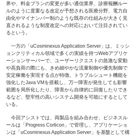
界や、料金プランの変更が多い通信業界、診療報酬ルー
ルのように度重なる改定が予想される医療分野、電力自
由化やマイナンバー制のような既存の仕組みが大きく見
直されるような制度改定への対応において注目されてい
るという。
一方の「uCosminexus Application Server」は、ミッシ
ョンクリティカル領域で多くの実績を持つWebアプリケ
ーションサーバーで、ユーザーリクエストの急激な変動
や高負荷の際にも、きめ細やかな流量制御や優先制御で
安定稼働を実現する点が特徴。トラブルシュート機能を
強化したJava VMを搭載し、万一障害が発生しても影響
範囲を局所化したり、障害から自律的に回復したりでき
るなど、堅牢性の高いシステム開発を可能にするとして
いる。
今回アシストでは、両製品を組み合わせ、ビジネスル
ールは「Progress Corticon」で管理し、アプリケーショ
ンは「uCosminexus Application Server」を基盤として構