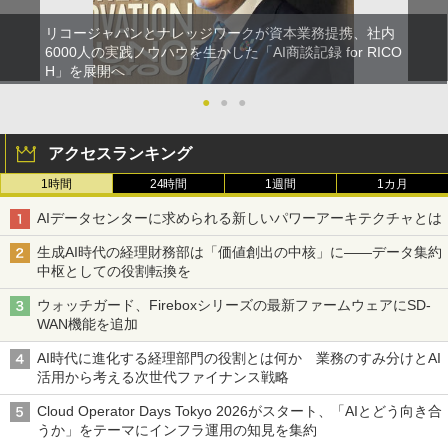
リコージャパンとナレッジワークが資本業務提携、社内
6000人の実践ノウハウを生かした「AI商談記録 for RICO
H」を展開へ
●
●
●
アクセスランキング
1時間
24時間
1週間
1カ月
AIデータセンターに求められる新しいパワーアーキテクチャとは
生成AI時代の経理財務部は「価値創出の中核」に――データ集約
中枢としての役割転換を
ウォッチガード、Fireboxシリーズの最新ファームウェアにSD-
WAN機能を追加
AI時代に進化する経理部門の役割とは何か 業務のすみ分けとAI
活用から考える次世代ファイナンス戦略
Cloud Operator Days Tokyo 2026がスタート、「AIとどう向き合
うか」をテーマにインフラ運用の知見を集約