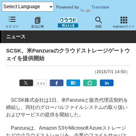
Powered by
Translate
クラウド Watch
サービス・ソフト
サービス
クラウドストレー
カテゴリ
過去記事
検索
Impressサイト
ニュース
SCSK、米Panzuraのクラウドストレージゲートウ
ェイを提供開始
（2015/7/1 14:50）
リスト
SCSK株式会社は1日、米Panzuraと販売代理店契約を
締結し、同社のグローバルファイルシステムの取り扱い
およびサービスの提供を開始した。
Panzuraは、Amazon S3やMicrosoft Azureストレージ
などのクラウドストレージを、企業のファイルサーバと