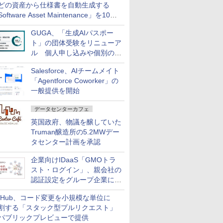
どの資産から仕様書を自動生成する
oftware Asset Maintenance」を10月
発売
GUGA、「生成AIパスポー
ト」の団体受験をリニューア
ル 個人申し込みや個別の支
払いなどに対応
Salesforce、AIチームメイト
「Agentforce Coworker」の
一般提供を開始
データセンターカフェ
英国政府、物議を醸していた
Truman醸造所の5.2MWデー
タセンター計画を承認
企業向けIDaaS「GMOトラ
スト・ログイン」、親会社の
認証設定をグループ企業に展
開できる新機能を提供
itHub、コード変更を小規模な単位に
割する「スタック型プルリクエスト」
パブリックプレビューで提供