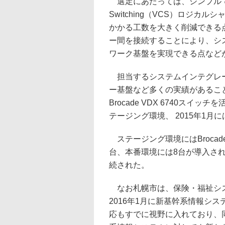
選定にあたっては、シンプルで設定が容易
Switching（VCS）ロジ
かかる工数を大きく削減できる
ー間を接続することにより、シ
ワーク基盤を実現できる点など
担当するシステムインテグレー
ー基盤など多くの実績があること
Brocade VDX 6740ス
テージング環境、 2015年1月
ステージング環境にはBrocade V
台、本番環境には8台が導入され、スイ
続された。
なお札幌市は、保険・福祉シス
2016年1月に新基幹系情報シ
応もすでに視野に入れており、