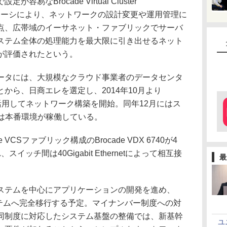
なBrocade Virtual Cluster
カルシャーシにより、ネットワークの設計変更や運用管理に
点、広帯域のイーサネット・ファブリックでサーバ
ステム全体の処理能力を最大限に引き出せるネット
が評価されたという。
タには、大規模なクラウド事業者のデータセンタ
から、日商エレを選定し、2014年10月より
イッチを活用してネットワーク構築を開始。同年12月にはス
には本番環境が稼働している。
CSファブリック構成のBrocade VDX 6740が4
ッチ間は40Gigabit Ethernetによって相互接
最
テムを中心にアプリケーションの開発を進め、
ステムへ完全移行する予定。マイナンバー制度への対
同制度に対応したシステム基盤の整備では、新基幹
ユ