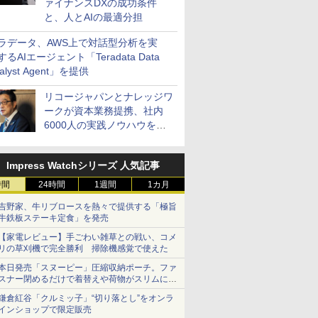
ァイナンスDXの成功条件
と、人とAIの最適分担
ラデータ、AWS上で対話型分析を実
するAIエージェント「Teradata Data
alyst Agent」を提供
リコージャパンとナレッジワ
ークが資本業務提携、社内
6000人の実践ノウハウを生
かした「AI商談記録 for
RICOH」を展開へ
Impress Watchシリーズ 人気記事
時間
24時間
1週間
1カ月
吉野家、牛リブロースを熱々で提供する「極旨
牛鉄板ステーキ定食」を発売
【家電レビュー】手ごわい雑草との戦い、コメ
リの草刈機で完全勝利 掃除機感覚で使えた
本日発売「スヌーピー」圧縮収納ポーチ。ファ
スナー閉めるだけで着替えや荷物がスリムにま
とまる
鎌倉紅谷「クルミッ子」“切り落とし”をオンラ
インショップで限定販売