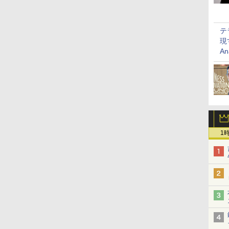
テ
現
An
1