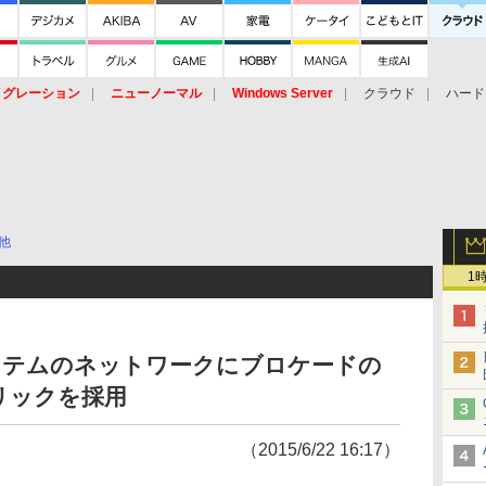
イグレーション
ニューノーマル
Windows Server
クラウド
ハード
トピック
ストレージ（HW）
オープンソース
SaaS
標的型
ント
他
1
ステムのネットワークにブロケードの
リックを採用
（2015/6/22 16:17）