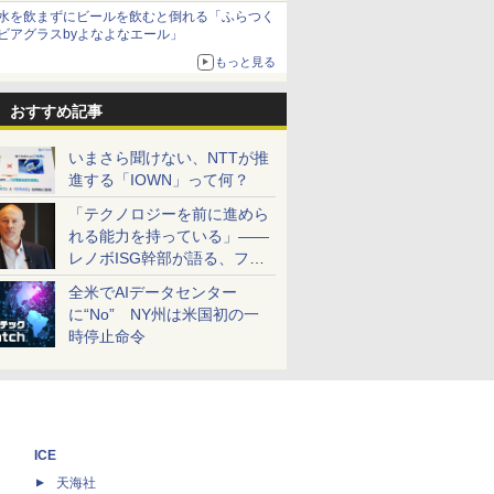
水を飲まずにビールを飲むと倒れる「ふらつく
ビアグラスbyよなよなエール」
もっと見る
おすすめ記事
いまさら聞けない、NTTが推
進する「IOWN」って何？
「テクノロジーを前に進めら
れる能力を持っている」――
レノボISG幹部が語る、フル
スタックと水冷技術の強み
全米でAIデータセンター
に“No” NY州は米国初の一
時停止命令
ICE
天海社