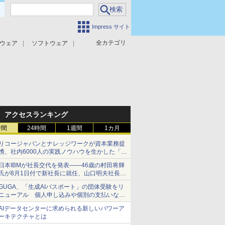
Impress サイト
全カテゴリ
ウェア
ソフトウェア
攻撃対策
マルウェア対策
アクセスランキング
時間
24時間
1週間
1カ月
リコージャパンとナレッジワークが資本業務提
携、社内6000人の実践ノウハウを生かした「AI
商談記録 for RICOH」を展開へ
日本IBMが社長交代を発表――46歳の村田将輝
氏が8月1日付で新社長に就任、山口明夫社長は
会長へ
GUGA、「生成AIパスポート」の団体受験をリ
ニューアル 個人申し込みや個別の支払いなど
に対応
AIデータセンターに求められる新しいパワーア
ーキテクチャとは