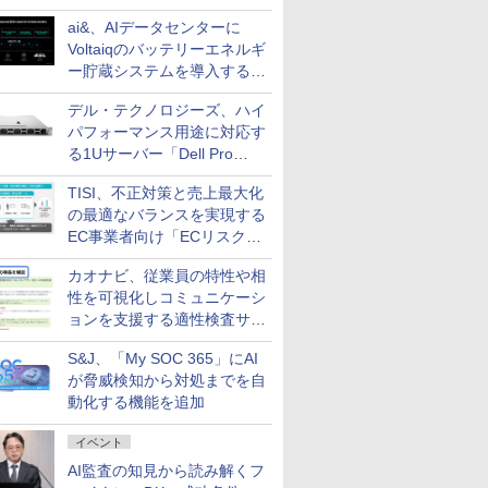
ai&、AIデータセンターに
Voltaiqのバッテリーエネルギ
ー貯蔵システムを導入する計
画を発表
デル・テクノロジーズ、ハイ
パフォーマンス用途に対応す
る1Uサーバー「Dell Pro
Precision 7 R1ラック」を発
TISI、不正対策と売上最大化
売
の最適なバランスを実現する
EC事業者向け「ECリスク対
策設計・運用支援サービス」
カオナビ、従業員の特性や相
性を可視化しコミュニケーシ
ョンを支援する適性検査サー
ビスを提供
S&J、「My SOC 365」にAI
が脅威検知から対処までを自
動化する機能を追加
イベント
AI監査の知見から読み解くフ