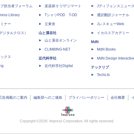
ップ担当者フォーラム
楽器探そう!デジマート
Jディフェンスニュー
ness Library
TシャツPOD T-OD
通訳翻訳ジャーナル
セミナー
立東舎
JレスキューWeb
 X（デジタルクロス）
山と溪谷社
イカロスアカデミー
山と溪谷オンライン
MdN
CLIMBING-NET
MdN Books
ブックス
近代科学社
MdN Design Interactiv
ing
近代科学社Digital
テックリブ
TechLib
広告掲載のご案内
編集部へのご連絡
プライバシーポリシー
会社概要
Copyright ©
2026
Impress Corporation. All rights reserved.