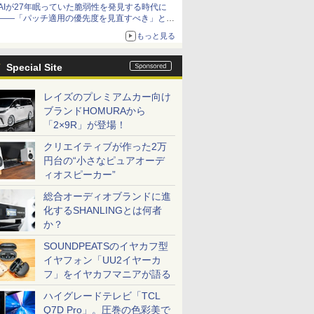
AIが27年眠っていた脆弱性を発見する時代に
――「パッチ適用の優先度を見直すべき」とセ
キュリティ専門家
もっと見る
Special Site
レイズのプレミアムカー向け
ブランドHOMURAから
「2×9R」が登場！
クリエイティブが作った2万
円台の“小さなピュアオーデ
ィオスピーカー”
総合オーディオブランドに進
化するSHANLINGとは何者
か？
SOUNDPEATSのイヤカフ型
イヤフォン「UU2イヤーカ
フ」をイヤカフマニアが語る
ハイグレードテレビ「TCL
Q7D Pro」。圧巻の色彩美で