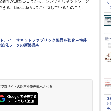
な要件が加わることから、シンプルなネットワーク
な
る、Brocade VDXに期待しているとのこと。
「S
に
ド、イーサネットファブリック製品を強化～性能
仮想ルータの新製品も
 検索で当サイトの記事を優先表示させる
G
分
を