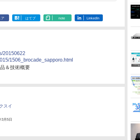
ェア
はてブ
note
LinkedIn
ws/20150622
s/2015/1506_brocade_sapporo.html
 製品＆技術概要
クスイ
4年3月5日