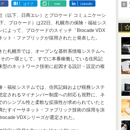
ェア
はてブ
note
LinkedIn
（以下、日商エレ）とブロケード コミュニケーシ
下、ブロケード）は22日、札幌市の保険・福祉シス
よって、ブロケードのスイッチ「Brocade VDX
ネット・ファブリックが採用されたと発表した。
た札幌市では、オープンな基幹系情報システムへ
。その一環として、すでに本番稼働している住民記
来型のネットワーク技術に起因する設計・設定の複
・福祉システムでは、住民記録および税務システ
想定されるマイナンバー制度への対応も視野に、ネ
でのシンプル性と柔軟な拡張性が求められていたと
満たすイーサネット・ファブリック技術の採用を決
ocade VDXシリーズが選定された。