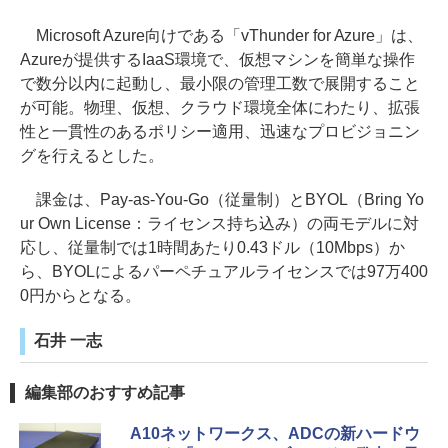
Microsoft Azure向けである「vThunder for Azure」は、
Azureが提供するIaaS環境で、仮想マシンを簡単な操作
で数分以内に起動し、最小限の管理工数で展開すること
が可能。物理、仮想、クラウド環境全体にわたり、拡張
性と一貫性のあるポリシー適用、迅速なプロビジョニン
グを行えるとした。
課金は、Pay-as-You-Go（従量制）とBYOL（Bring Yo
ur Own License：ライセンス持ち込み）の両モデルに対
応し、従量制では1時間あたり0.43ドル（10Mbps）か
ら、BYOLによるパーペチュアルライセンスでは97万400
0円からとなる。
石井 一志
編集部のおすすめ記事
A10ネットワークス、ADCの新ハードウ