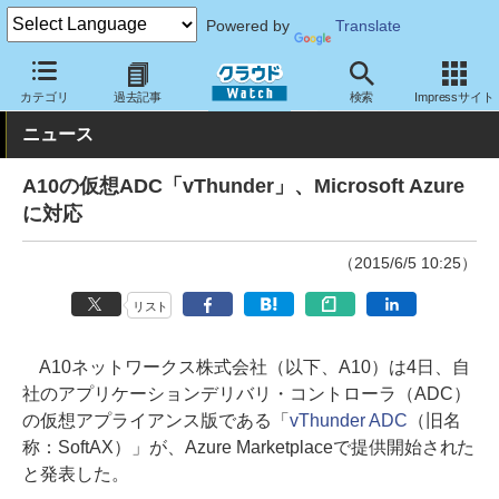
Powered by
Translate
クラウド Watch
ネットワーク
その他
カテゴリ
過去記事
検索
Impressサイト
ニュース
A10の仮想ADC「vThunder」、Microsoft Azure
に対応
（2015/6/5 10:25）
リスト
A10ネットワークス株式会社（以下、A10）は4日、自
社のアプリケーションデリバリ・コントローラ（ADC）
の仮想アプライアンス版である「
vThunder ADC
（旧名
称：SoftAX）」が、Azure Marketplaceで提供開始された
と発表した。