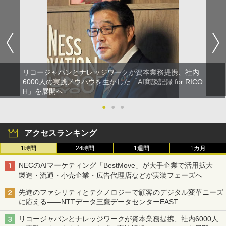
リコージャパンとナレッジワークが資本業務提携、社内
6000人の実践ノウハウを生かした「AI商談記録 for RICO
H」を展開へ
●
●
●
アクセスランキング
1時間
24時間
1週間
1カ月
NECのAIマーケティング「BestMove」が大手企業で活用拡大
製造・流通・小売企業・広告代理店などが実装フェーズへ
先進のファシリティとテクノロジーで顧客のデジタル変革ニーズ
に応える――NTTデータ三鷹データセンターEAST
リコージャパンとナレッジワークが資本業務提携、社内6000人