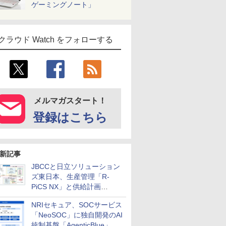
ゲーミングノート」
クラウド Watch をフォローする
メルマガスタート！
登録はこちら
新記事
JBCCと日立ソリューション
ズ東日本、生産管理「R-
PiCS NX」と供給計画
「scSQUARE ISP」の連携サ
NRIセキュア、SOCサービス
ービスを提供開始
「NeoSOC」に独自開発のAI
統制基盤「AgenticBlue」を