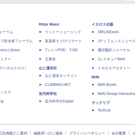
Rittor Music
イカロス出版
dフォーラム
リットーミュージック
AIRLINEweb
ップ担当者フォーラム
楽器探そう!デジマート
Jディフェンスニュー
ness Library
TシャツPOD T-OD
通訳翻訳ジャーナル
セミナー
立東舎
JレスキューWeb
 X（デジタルクロス）
山と溪谷社
イカロスアカデミー
山と溪谷オンライン
MdN
CLIMBING-NET
MdN Books
ブックス
近代科学社
MdN Design Interactiv
ing
近代科学社Digital
テックリブ
TechLib
広告掲載のご案内
編集部へのご連絡
プライバシーポリシー
会社概要