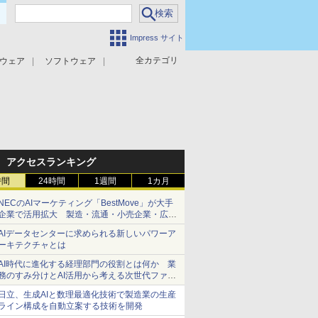
Impress サイト
全カテゴリ
ウェア
ソフトウェア
攻撃対策
マルウェア対策
アクセスランキング
時間
24時間
1週間
1カ月
NECのAIマーケティング「BestMove」が大手
企業で活用拡大 製造・流通・小売企業・広告
代理店などが実装フェーズへ
AIデータセンターに求められる新しいパワーア
ーキテクチャとは
AI時代に進化する経理部門の役割とは何か 業
務のすみ分けとAI活用から考える次世代ファイ
ナンス戦略
日立、生成AIと数理最適化技術で製造業の生産
ライン構成を自動立案する技術を開発