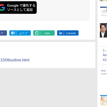
ェア
はてブ
note
LinkedIn
レ
An
X
015/06outline.html