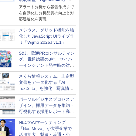
導入
アラート分析から報告作成まで
を自動化し分析品質の向上と対
応迅速化を実現
メシウス、グリッド機能を強
化したJavaScript UIライブラ
リ「Wijmo 2026J v1.1」
S&J、電通PRコンサルティン
グ、電通総研の3社、サイバ
ーインシデント発生時の対応
と危機管理広報を一体的に訓
さくら情報システム、非定型
練するプログラムを提供
文書をデータ化する「AI
TextSifta」を強化 写真情報
のデータ化などに対応
パーソルビジネスプロセスデ
ザイン、採用データを集約・
可視化する採用レポート高速
化サービスを提供
NECのAIマーケティング
「BestMove」が大手企業で
活用拡大 製造・流通・小売