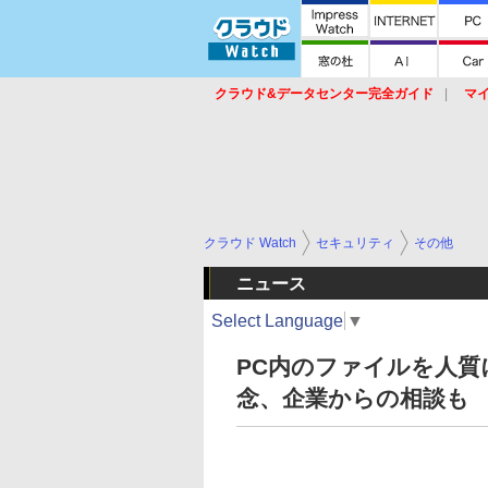
クラウド&データセンター完全ガイド
マ
サービス
セキュリティ
ネットワーク
スイッチ
ルータ
導入事例
イベ
クラウド Watch
セキュリティ
その他
ニュース
Select Language
▼
PC内のファイルを人
念、企業からの相談も