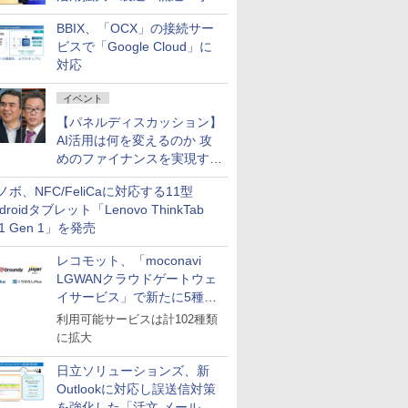
企業・広告代理店などが実装
BBIX、「OCX」の接続サー
フェーズへ
ビスで「Google Cloud」に
対応
イベント
【パネルディスカッション】
AI活用は何を変えるのか 攻
めのファイナンスを実現する
業務設計とマインドセット変
ノボ、NFC/FeliCaに対応する11型
革
droidタブレット「Lenovo ThinkTab
11 Gen 1」を発売
レコモット、「moconavi
LGWANクラウドゲートウェ
イサービス」で新たに5種類
のサービスと連携開始
利用可能サービスは計102種類
に拡大
日立ソリューションズ、新
Outlookに対応し誤送信対策
を強化した「活文 メール誤