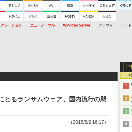
イグレーション
ニューノーマル
Windows Server
クラウド
ハード
トピック
ストレージ（HW）
オープンソース
SaaS
標的型
ント
1
質にとるランサムウェア、国内流行の懸
（2015/6/2 16:17）