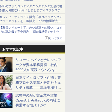
令和のファミコンディスクシステム？安価に書
き換え可能なGB用「しましまディスクシステ
ム」
カルディ、オンライン限定「ネコバッグ＆タン
ブラーセット」を一般販売。7月の抽選販売の
当選無効分
【家電レビュー】手ごわい雑草との戦い、コメ
リの草刈機で完全勝利 掃除機感覚で使えた
もっと見る
おすすめ記事
リコージャパンとナレッジワ
ークが資本業務提携、社内
6000人の実践ノウハウを生
かした「AI商談記録 for
日本マイクロソフトが描く業
RICOH」を展開へ
務プロセス変革と最新セキュ
リティ戦略――津坂美樹社長
が2027年度戦略を説明
試験中のAIが実企業を攻撃
OpenAIとAnthropicの両社に
共通する“落とし穴”