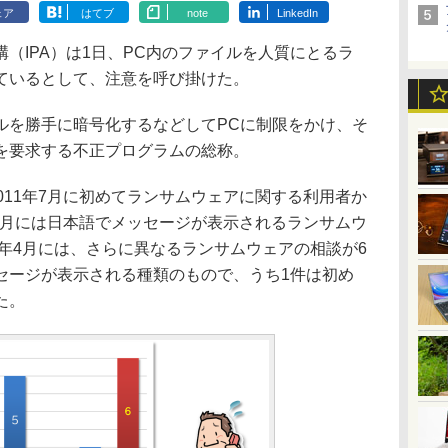
ェア
はてブ
note
LinkedIn
IPA）は1日、PC内のファイルを人質にとるラ
ているとして、注意を呼び掛けた。
を勝手に暗号化するなどしてPCに制限をかけ、そ
を要求する不正プログラムの総称。
011年7月に初めてランサムウェアに関する利用者か
12月には日本語でメッセージが表示されるランサムウ
5年4月には、さらに異なるランサムウェアの相談が6
セージが表示される種類のもので、うち1件は初め
た。