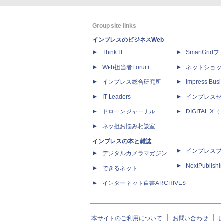
Group site links
インプレスのビジネスWeb
Think IT
SmartGri
Web担当者Forum
ネットショ
インプレス総合研究所
Impress Busi
IT Leaders
インプレス
ドローンジャーナル
DIGITAL
ネッ担お悩み相談室
インプレスの本と雑誌
インプレス
デジタルカメラマガジン
NextPublish
できるネット
インターネット白書ARCHIVES
本サイトのご利用について
お問い合わせ