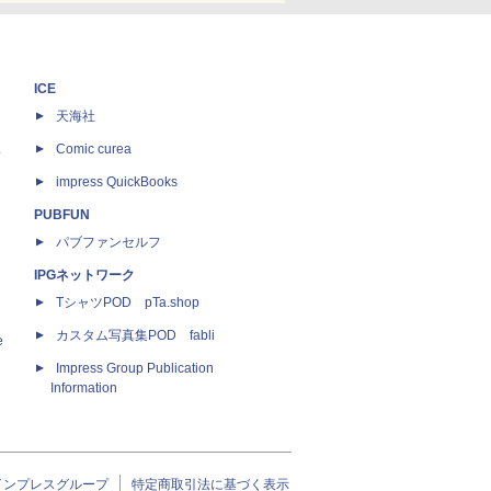
ICE
天海社
ス
Comic curea
impress QuickBooks
PUBFUN
パブファンセルフ
IPGネットワーク
TシャツPOD pTa.shop
カスタム写真集POD fabli
e
Impress Group Publication
Information
インプレスグループ
特定商取引法に基づく表示