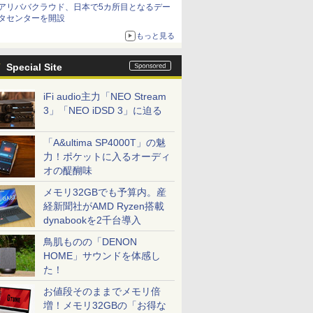
アリババクラウド、日本で5カ所目となるデー
タセンターを開設
もっと見る
Special Site
iFi audio主力「NEO Stream
3」「NEO iDSD 3」に迫る
「A&ultima SP4000T」の魅
力！ポケットに入るオーディ
オの醍醐味
メモリ32GBでも予算内。産
経新聞社がAMD Ryzen搭載
dynabookを2千台導入
鳥肌ものの「DENON
HOME」サウンドを体感し
た！
お値段そのままでメモリ倍
増！メモリ32GBの「お得な