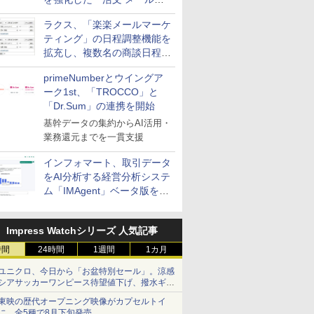
送信防止アドインサービス」
ラクス、「楽楽メールマーケ
を提供
ティング」の日程調整機能を
拡充し、複数名の商談日程調
整を効率化
primeNumberとウイングア
ーク1st、「TROCCO」と
「Dr.Sum」の連携を開始
基幹データの集約からAI活用・
業務還元までを一貫支援
インフォマート、取引データ
をAI分析する経営分析システ
ム「IMAgent」ベータ版を提
供
Impress Watchシリーズ 人気記事
時間
24時間
1週間
1カ月
ユニクロ、今日から「お盆特別セール」。涼感
シアサッカーワンピース待望値下げ、撥水ギア
ショーツは1990円に
東映の歴代オープニング映像がカプセルトイ
に。全5種で8月下旬発売