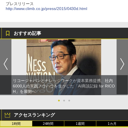
プレスリリース
http://www.climb.co.jp/press/2015/0430d.html
おすすめ記事
リコージャパンとナレッジワークが資本業務提携、社内
6000人の実践ノウハウを生かした「AI商談記録 for RICO
H」を展開へ
●
●
●
アクセスランキング
1時間
24時間
1週間
1カ月