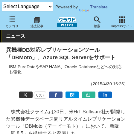
Powered by
Translate
クラウド Watch
サービス・ソフト
ソフトウェア
ミドルウェア
カテゴリ
過去記事
検索
Impressサイト
ニュース
異機種DB対応レプリケーションツール
「DBMoto」、Azure SQL Serverをサポート
IBM PureDataやSAP HANA、Oracle Databaseなどへの対応
も強化
（2015/4/30 16:25）
リスト
株式会社クライムは30日、米HiT Software社が開発し
た異機種データベース間リアルタイムレプリケーション
ツール「DBMoto（デービーモト）」において、新版
「同 8.5」を提供すると発表した。