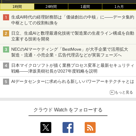
1時間
24時間
1週間
1カ月
生成AI時代の経理財務部は「価値創出の中核」に――データ集約
中枢としての役割転換を
日立、生成AIと数理最適化技術で製造業の生産ライン構成を自動
立案する技術を開発
NECのAIマーケティング「BestMove」が大手企業で活用拡大
製造・流通・小売企業・広告代理店などが実装フェーズへ
日本マイクロソフトが描く業務プロセス変革と最新セキュリティ
戦略――津坂美樹社長が2027年度戦略を説明
AIデータセンターに求められる新しいパワーアーキテクチャとは
もっと見る
クラウド Watch をフォローする