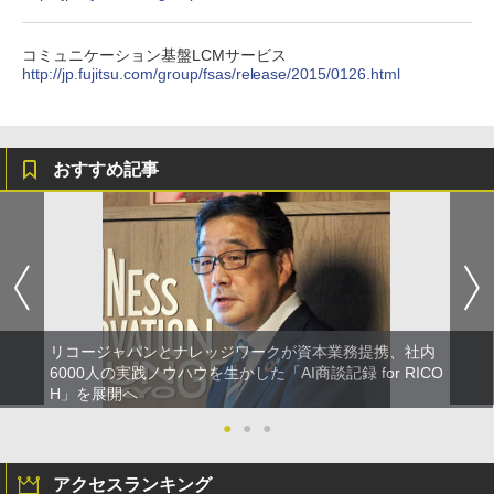
コミュニケーション基盤LCMサービス
http://jp.fujitsu.com/group/fsas/release/2015/0126.html
おすすめ記事
リコージャパンとナレッジワークが資本業務提携、社内
6000人の実践ノウハウを生かした「AI商談記録 for RICO
H」を展開へ
●
●
●
アクセスランキング