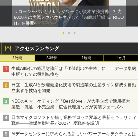
リコージャパンとナレッジワークが資本業務提携、社内
6000人の実践ノウハウを生かした「AI商談記録 for RICO
H」を展開へ
●
●
●
アクセスランキング
1時間
24時間
1週間
1カ月
生成AI時代の経理財務部は「価値創出の中核」に――データ集約
中枢としての役割転換を
日立、生成AIと数理最適化技術で製造業の生産ライン構成を自動
立案する技術を開発
NECのAIマーケティング「BestMove」が大手企業で活用拡大
製造・流通・小売企業・広告代理店などが実装フェーズへ
日本マイクロソフトが描く業務プロセス変革と最新セキュリティ
戦略――津坂美樹社長が2027年度戦略を説明
AIデータセンターに求められる新しいパワーアーキテクチャとは