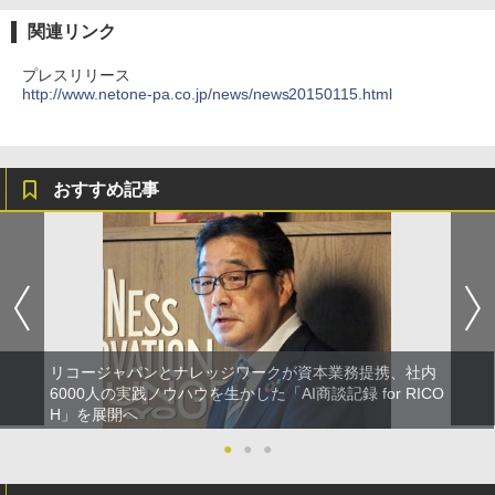
関連リンク
プレスリリース
http://www.netone-pa.co.jp/news/news20150115.html
おすすめ記事
リコージャパンとナレッジワークが資本業務提携、社内
6000人の実践ノウハウを生かした「AI商談記録 for RICO
H」を展開へ
●
●
●