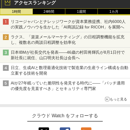
アクセスランキング
1時間
24時間
1週間
1カ月
リコージャパンとナレッジワークが資本業務提携、社内6000人
の実践ノウハウを生かした「AI商談記録 for RICOH」を展開へ
ラクス、「楽楽メールマーケティング」の日程調整機能を拡充
し、複数名の商談日程調整を効率化
日本IBMが社長交代を発表――46歳の村田将輝氏が8月1日付で
新社長に就任、山口明夫社長は会長へ
日立、生成AIと数理最適化技術で製造業の生産ライン構成を自動
立案する技術を開発
AIが27年眠っていた脆弱性を発見する時代に――「パッチ適用
の優先度を見直すべき」とセキュリティ専門家
もっと見る
クラウド Watch をフォローする