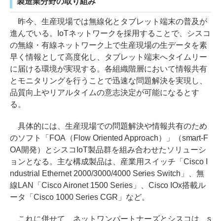
製造業分野の取り組み
昨今、生産現場では無線化とタブレット端末の普及が
進んでいる。IoTネットワークを採用することで、シスコ
の無線・有線ネットワーク上で生産現場の生データを素
早く情報として高度化し、タブレット端末へタイムリー
に届ける環境が実現する。各組織階層において情報共有
とモニタリングを行うことで迅速な問題解決を実現し、
品質向上やリアルタイムの意志決定が可能になるとす
る。
具体的には、生産現場での問題解決や情報共有のため
のソフト「FOA（Flow Oriented Approach）」（smart-F
OA開発）とシスコIoT製品群を組み合わせたソリューシ
ョンとなる。主な構成製品は、産業用スイッチ「Cisco I
ndustrial Ethernet 2000/3000/4000 Series Switch」、無
線LAN「Cisco Aironet 1500 Series」、Cisco IOx搭載ル
ータ「Cisco 1000 Series CGR」など。
これに併せて、ネットワンパートナーズとシスコは、s