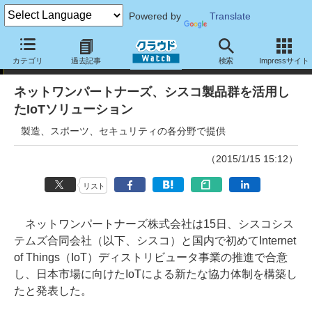
Powered by
Translate
ニュース
カテゴリ
過去記事
検索
Impressサイト
ネットワンパートナーズ、シスコ製品群を活用し
たIoTソリューション
製造、スポーツ、セキュリティの各分野で提供
（2015/1/15 15:12）
リスト
ネットワンパートナーズ株式会社は15日、シスコシス
テムズ合同会社（以下、シスコ）と国内で初めてInternet
of Things（IoT）ディストリビュータ事業の推進で合意
し、日本市場に向けたIoTによる新たな協力体制を構築し
たと発表した。