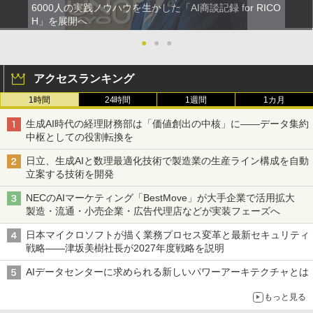
6000人の実践ノウハウを生かした「AI商談記録 for RICO
H」を展開へ
●
●
●
アクセスランキング
1時間
24時間
1週間
1カ月
生成AI時代の経理財務部は「価値創出の中核」に――データ集約
中枢としての役割転換を
日立、生成AIと数理最適化技術で製造業の生産ライン構成を自動
立案する技術を開発
NECのAIマーケティング「BestMove」が大手企業で活用拡大
製造・流通・小売企業・広告代理店などが実装フェーズへ
日本マイクロソフトが描く業務プロセス変革と最新セキュリティ
戦略――津坂美樹社長が2027年度戦略を説明
AIデータセンターに求められる新しいパワーアーキテクチャとは
もっと見る