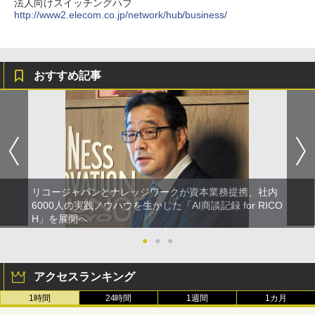
法人向けスイッチングハブ
http://www2.elecom.co.jp/network/hub/business/
おすすめ記事
リコージャパンとナレッジワークが資本業務提携、社内
6000人の実践ノウハウを生かした「AI商談記録 for RICO
H」を展開へ
●
●
●
アクセスランキング
1時間
24時間
1週間
1カ月