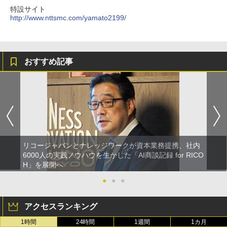
特設サイト
http://www.nttsmc.com/yamato2199/
おすすめ記事
リコージャパンとナレッジワークが資本業務提携、社内
6000人の実践ノウハウを生かした「AI商談記録 for RICO
H」を展開へ
●
●
●
アクセスランキング
1時間
24時間
1週間
1カ月