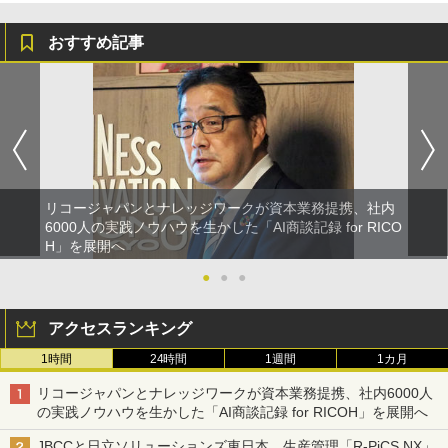
おすすめ記事
リコージャパンとナレッジワークが資本業務提携、社内
6000人の実践ノウハウを生かした「AI商談記録 for RICO
H」を展開へ
●
●
●
アクセスランキング
1時間
24時間
1週間
1カ月
リコージャパンとナレッジワークが資本業務提携、社内6000人
の実践ノウハウを生かした「AI商談記録 for RICOH」を展開へ
JBCCと日立ソリューションズ東日本、生産管理「R-PiCS NX」