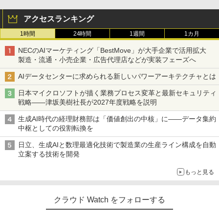
アクセスランキング
1時間
24時間
1週間
1カ月
NECのAIマーケティング「BestMove」が大手企業で活用拡大
製造・流通・小売企業・広告代理店などが実装フェーズへ
AIデータセンターに求められる新しいパワーアーキテクチャとは
日本マイクロソフトが描く業務プロセス変革と最新セキュリティ
戦略――津坂美樹社長が2027年度戦略を説明
生成AI時代の経理財務部は「価値創出の中核」に――データ集約
中枢としての役割転換を
日立、生成AIと数理最適化技術で製造業の生産ライン構成を自動
立案する技術を開発
もっと見る
クラウド Watch をフォローする