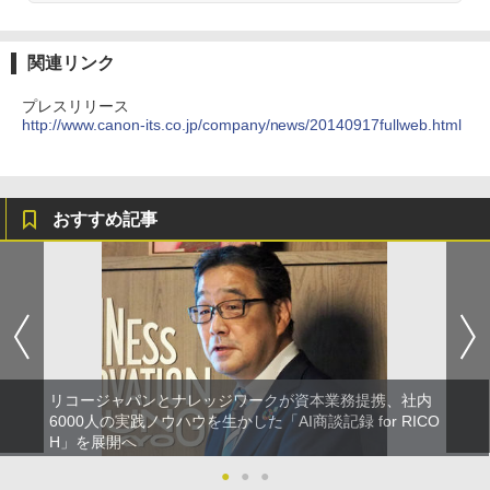
関連リンク
プレスリリース
http://www.canon-its.co.jp/company/news/20140917fullweb.html
おすすめ記事
リコージャパンとナレッジワークが資本業務提携、社内
6000人の実践ノウハウを生かした「AI商談記録 for RICO
H」を展開へ
●
●
●