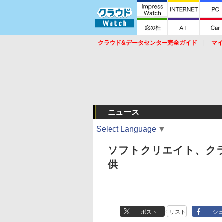
クラウド&データセンター完全ガイド
マ
サービス
セキュリティ
ネットワーク
スイッチ
ルータ
導入事例
イベ
ニュース
Select Language
▼
ソフトクリエイト、ク
供
ポスト
リスト
シ