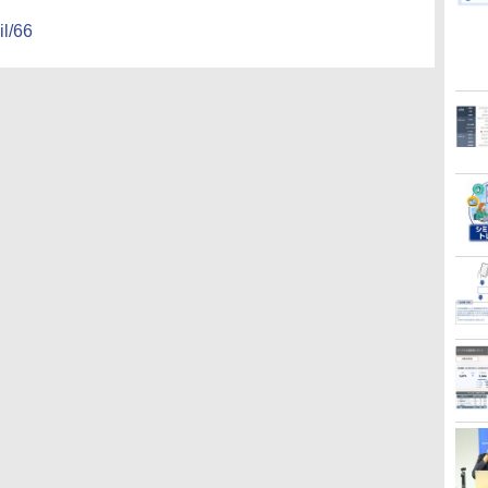
il/66