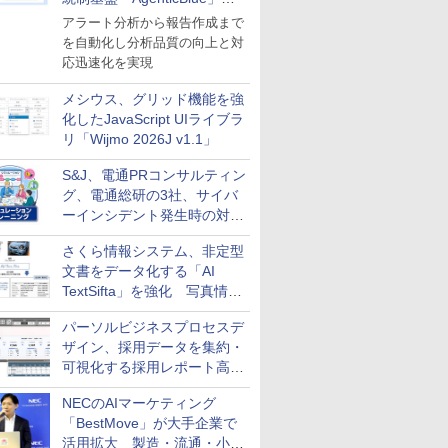
導入
アラート分析から報告作成まで
を自動化し分析品質の向上と対
応迅速化を実現
メシウス、グリッド機能を強
化したJavaScript UIライブラ
リ「Wijmo 2026J v1.1」
S&J、電通PRコンサルティン
グ、電通総研の3社、サイバ
ーインシデント発生時の対応
と危機管理広報を一体的に訓
さくら情報システム、非定型
練するプログラムを提供
文書をデータ化する「AI
TextSifta」を強化 写真情報
のデータ化などに対応
パーソルビジネスプロセスデ
ザイン、採用データを集約・
可視化する採用レポート高速
化サービスを提供
NECのAIマーケティング
「BestMove」が大手企業で
活用拡大 製造・流通・小売