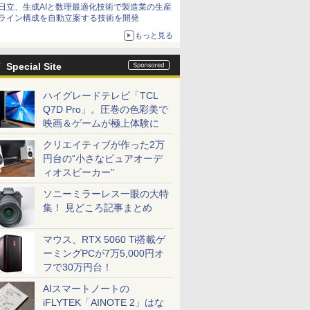
日立、生成AIと数理最適化技術で製造業の生産
ライン構成を自動立案する技術を開発
もっと見る
Special Site
ハイグレードテレビ「TCL
Q7D Pro」。圧巻の色彩美で
映画＆ゲームが極上体験に
クリエイティブが作った2万
円台の“小さなピュアオーデ
ィオスピーカー”
ソニーミラーレス一眼の大特
集！ 見どころ記事まとめ
マウス、RTX 5060 Ti搭載ゲ
ーミングPCが7万5,000円オ
フで30万円台！
AIスマートノートの
iFLYTEK「AINOTE 2」はな