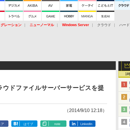
イグレーション
ニューノーマル
Windows Server
クラウド
ハード
トピック
ストレージ（HW）
オープンソース
SaaS
標的型
ント
1
ラウドファイルサーバーサービスを提
（2014/9/10 12:18）
ェア
はてブ
note
LinkedIn