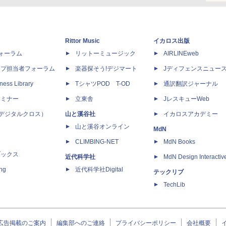
Rittor Music
イカロス出版
dフォーラム
リットーミュージック
AIRLINEweb
ップ担当者フォーラム
楽器探そう!デジマート
Jディフェンスニュー
ness Library
TシャツPOD T-OD
通訳翻訳ジャーナル
セミナー
立東舎
JレスキューWeb
 X（デジタルクロス）
山と溪谷社
イカロスアカデミー
山と溪谷オンライン
MdN
CLIMBING-NET
MdN Books
ブックス
近代科学社
MdN Design Interactiv
ing
近代科学社Digital
テックリブ
TechLib
広告掲載のご案内
編集部へのご連絡
プライバシーポリシー
会社概要