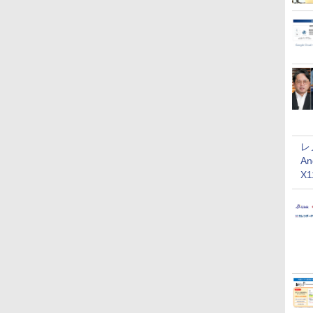
レ
An
X