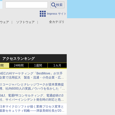
Impress サイト
全カテゴリ
ウェア
ソフトウェア
攻撃対策
マルウェア対策
アクセスランキング
時間
24時間
1週間
1カ月
NECのAIマーケティング「BestMove」が大手
企業で活用拡大 製造・流通・小売企業・広告
代理店などが実装フェーズへ
リコージャパンとナレッジワークが資本業務提
携、社内6000人の実践ノウハウを生かした「AI
商談記録 for RICOH」を展開へ
S&J、電通PRコンサルティング、電通総研の3
社、サイバーインシデント発生時の対応と危機
管理広報を一体的に訓練するプログラムを提供
日本マイクロソフトが描く業務プロセス変革と
最新セキュリティ戦略――津坂美樹社長が2027
年度戦略を説明