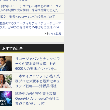
【家電レビュー】手ごわい雑草との戦い、コメ
リの草刈機で完全勝利 掃除機感覚で使えた
KDDI、楽天へのローミングを9月末で終了
老舗のマウスユーティリティ「チューチューマ
ウス」がAIの力を借りて15年ぶりに復活／64bit
化、Windows 10/11、「Chrome」も走り回
もっと見る
る。復活記念で2026年末まで500円
おすすめ記事
リコージャパンとナレッジワ
ークが資本業務提携、社内
6000人の実践ノウハウを生
かした「AI商談記録 for
日本マイクロソフトが描く業
RICOH」を展開へ
務プロセス変革と最新セキュ
リティ戦略――津坂美樹社長
が2027年度戦略を説明
試験中のAIが実企業を攻撃
OpenAIとAnthropicの両社に
共通する“落とし穴”