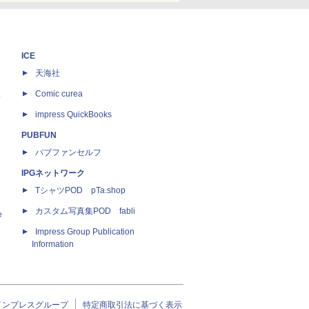
ICE
天海社
ス
Comic curea
impress QuickBooks
PUBFUN
パブファンセルフ
IPGネットワーク
TシャツPOD pTa.shop
カスタム写真集POD fabli
e
Impress Group Publication
Information
インプレスグループ
特定商取引法に基づく表示