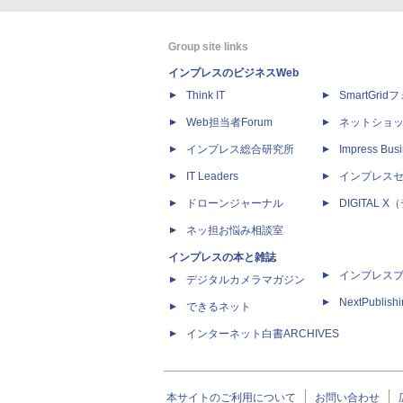
Group site links
インプレスのビジネスWeb
Think IT
SmartGri
Web担当者Forum
ネットショ
インプレス総合研究所
Impress Busi
IT Leaders
インプレス
ドローンジャーナル
DIGITAL
ネッ担お悩み相談室
インプレスの本と雑誌
インプレス
デジタルカメラマガジン
NextPublish
できるネット
インターネット白書ARCHIVES
本サイトのご利用について
お問い合わせ