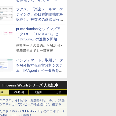
送信防止アドインサービス」
ラクス、「楽楽メールマーケ
を提供
ティング」の日程調整機能を
拡充し、複数名の商談日程調
整を効率化
primeNumberとウイングア
ーク1st、「TROCCO」と
「Dr.Sum」の連携を開始
基幹データの集約からAI活用・
業務還元までを一貫支援
インフォマート、取引データ
をAI分析する経営分析システ
ム「IMAgent」ベータ版を提
供
Impress Watchシリーズ 人気記事
時間
24時間
1週間
1カ月
ユニクロ、今日から「お盆特別セール」。涼感
シアサッカーワンピース待望値下げ、撥水ギア
ショーツは1990円に
ミスド「Mrs. GREEN APPLE」のコラボドーナ
ツ4種、いよいよ発売！