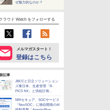
ぜ魅力的なのか？
クラウド Watch をフォローする
メルマガスタート！
登録はこちら
新記事
JBCCと日立ソリューション
ズ東日本、生産管理「R-
PiCS NX」と供給計画
「scSQUARE ISP」の連携サ
NRIセキュア、SOCサービス
ービスを提供開始
「NeoSOC」に独自開発のAI
統制基盤「AgenticBlue」を