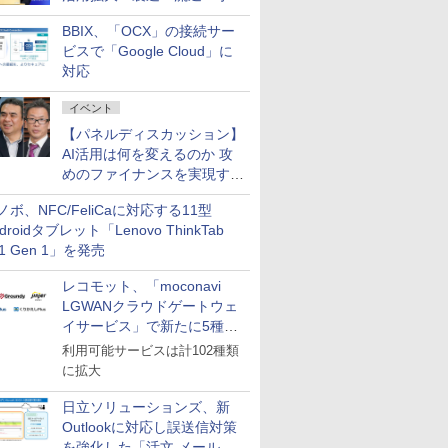
企業・広告代理店などが実装
BBIX、「OCX」の接続サー
フェーズへ
ビスで「Google Cloud」に
対応
イベント
【パネルディスカッション】
AI活用は何を変えるのか 攻
めのファイナンスを実現する
業務設計とマインドセット変
ノボ、NFC/FeliCaに対応する11型
革
droidタブレット「Lenovo ThinkTab
11 Gen 1」を発売
レコモット、「moconavi
LGWANクラウドゲートウェ
イサービス」で新たに5種類
のサービスと連携開始
利用可能サービスは計102種類
に拡大
日立ソリューションズ、新
Outlookに対応し誤送信対策
を強化した「活文 メール誤