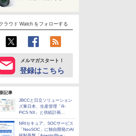
クラウド Watch をフォローする
メルマガスタート！
登録はこちら
新記事
JBCCと日立ソリューション
ズ東日本、生産管理「R-
PiCS NX」と供給計画
「scSQUARE ISP」の連携サ
NRIセキュア、SOCサービス
ービスを提供開始
「NeoSOC」に独自開発のAI
統制基盤「AgenticBlue」を