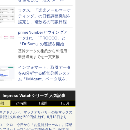
送信防止アドインサービス」
ラクス、「楽楽メールマーケ
を提供
ティング」の日程調整機能を
拡充し、複数名の商談日程調
整を効率化
primeNumberとウイングア
ーク1st、「TROCCO」と
「Dr.Sum」の連携を開始
基幹データの集約からAI活用・
業務還元までを一貫支援
インフォマート、取引データ
をAI分析する経営分析システ
ム「IMAgent」ベータ版を提
供
Impress Watchシリーズ 人気記事
時間
24時間
1週間
1カ月
マクドナルド、マックデリバリーの朝マックの
最低注文料金が500円値上げ。8月18日より
1,500円から受付
ユニクロ、今日から「お盆特別セール」。涼感
シアサッカーワンピース待望値下げ、撥水ギア