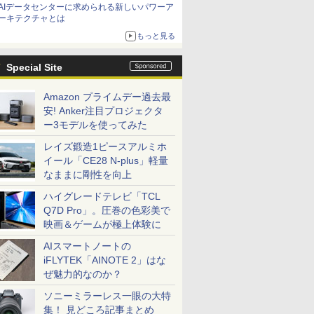
AIデータセンターに求められる新しいパワーア
ーキテクチャとは
もっと見る
Special Site
Amazon プライムデー過去最
安! Anker注目プロジェクタ
ー3モデルを使ってみた
レイズ鍛造1ピースアルミホ
イール「CE28 N-plus」軽量
なままに剛性を向上
ハイグレードテレビ「TCL
Q7D Pro」。圧巻の色彩美で
映画＆ゲームが極上体験に
AIスマートノートの
iFLYTEK「AINOTE 2」はな
ぜ魅力的なのか？
ソニーミラーレス一眼の大特
集！ 見どころ記事まとめ