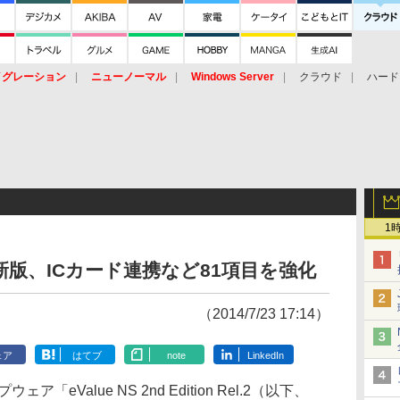
イグレーション
ニューノーマル
Windows Server
クラウド
ハード
トピック
ストレージ（HW）
オープンソース
SaaS
標的型
ント
1
新版、ICカード連携など81項目を強化
（2014/7/23 17:14）
ェア
はてブ
note
LinkedIn
eValue NS 2nd Edition Rel.2（以下、