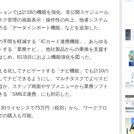
ョンでは計18の機能を強化。非公開スケジュール
スク管理の画面表示・操作性の向上、他者システム
める「データインポート機能」などを追加した。
の手間を軽減する「ICカード連携機能」、あらゆる
トする「業務ナビ」、他社製品からの乗換を支援す
はじめ、81項目におよぶ機能強化を図った。
る化してナビゲートする「ナビ機能」でも計10の
してナビできるようにし、マルチタスクでよりスピ
ほか、ステップ画面やサブメニューから業務ソフト
きる「SMILE連携」にも対応した。
30ライセンスで75万円（税別）から。ワークフロ
での購入も可能。