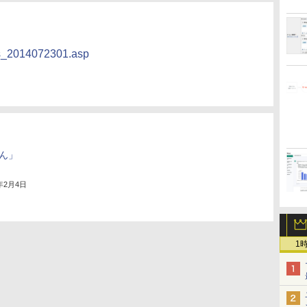
ess_2014072301.asp
ん」
4年2月4日
1