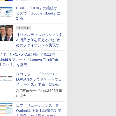
企業・広告代理店などが実装
BBIX、「OCX」の接続サー
フェーズへ
ビスで「Google Cloud」に
対応
イベント
【パネルディスカッション】
AI活用は何を変えるのか 攻
めのファイナンスを実現する
業務設計とマインドセット変
ノボ、NFC/FeliCaに対応する11型
革
droidタブレット「Lenovo ThinkTab
11 Gen 1」を発売
レコモット、「moconavi
LGWANクラウドゲートウェ
イサービス」で新たに5種類
のサービスと連携開始
利用可能サービスは計102種類
に拡大
日立ソリューションズ、新
Outlookに対応し誤送信対策
を強化した「活文 メール誤