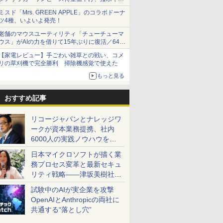
ショーツは1990円に
ミスド「Mrs. GREEN APPLE」のコラボドーナ
ツ4種、いよいよ発売！
老舗のマウスユーティリティ「チューチューマ
ウス」がAIの力を借りて15年ぶりに復活／64bit
化、Windows 10/11、「Chrome」も走り回
【家電レビュー】手ごわい雑草との戦い、コメ
る。復活記念で2026年末まで500円
リの草刈機で完全勝利 掃除機感覚で使えた
もっと見る
おすすめ記事
リコージャパンとナレッジワ
ークが資本業務提携、社内
6000人の実践ノウハウを生
かした「AI商談記録 for
日本マイクロソフトが描く業
RICOH」を展開へ
務プロセス変革と最新セキュ
リティ戦略――津坂美樹社長
が2027年度戦略を説明
試験中のAIが実企業を攻撃
OpenAIとAnthropicの両社に
共通する“落とし穴”