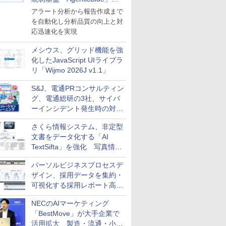
導入
アラート分析から報告作成まで
を自動化し分析品質の向上と対
応迅速化を実現
メシウス、グリッド機能を強
化したJavaScript UIライブラ
リ「Wijmo 2026J v1.1」
S&J、電通PRコンサルティン
グ、電通総研の3社、サイバ
ーインシデント発生時の対応
と危機管理広報を一体的に訓
さくら情報システム、非定型
練するプログラムを提供
文書をデータ化する「AI
TextSifta」を強化 写真情報
のデータ化などに対応
パーソルビジネスプロセスデ
ザイン、採用データを集約・
可視化する採用レポート高速
化サービスを提供
NECのAIマーケティング
「BestMove」が大手企業で
活用拡大 製造・流通・小売