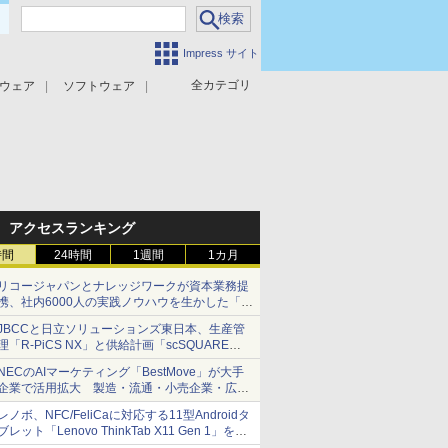
Impress サイト
全カテゴリ
ウェア
ソフトウェア
攻撃対策
マルウェア対策
アクセスランキング
時間
24時間
1週間
1カ月
リコージャパンとナレッジワークが資本業務提
携、社内6000人の実践ノウハウを生かした「AI
商談記録 for RICOH」を展開へ
JBCCと日立ソリューションズ東日本、生産管
理「R-PiCS NX」と供給計画「scSQUARE
ISP」の連携サービスを提供開始
NECのAIマーケティング「BestMove」が大手
企業で活用拡大 製造・流通・小売企業・広告
代理店などが実装フェーズへ
レノボ、NFC/FeliCaに対応する11型Androidタ
ブレット「Lenovo ThinkTab X11 Gen 1」を発
売