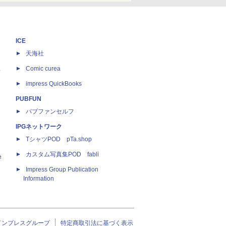
ICE
天海社
ス
Comic curea
impress QuickBooks
PUBFUN
パブファンセルフ
IPGネットワーク
TシャツPOD pTa.shop
カスタム写真集POD fabli
e
Impress Group Publication
Information
インプレスグループ
特定商取引法に基づく表示