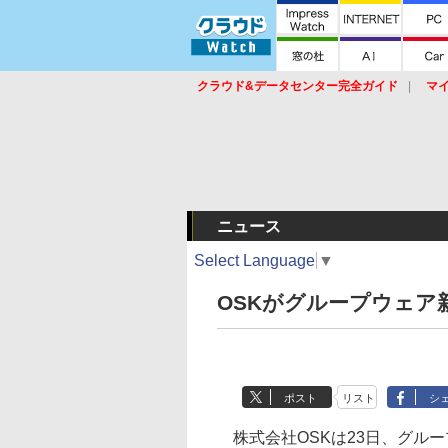
クラウド&データセンター完全ガイド
マ
サービス
セキュリティ
ネットワーク
スイッチ
ルータ
導入事例
イベ
ニュース
Select Language
▼
OSKがグループウェア
ポスト
リスト
シ
株式会社OSKは23日、グループウェア「