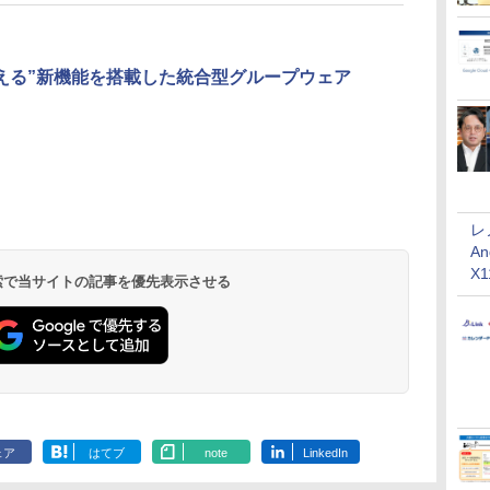
教える”新機能を搭載した統合型グループウェア
レ
An
X
 検索で当サイトの記事を優先表示させる
ェア
はてブ
note
LinkedIn