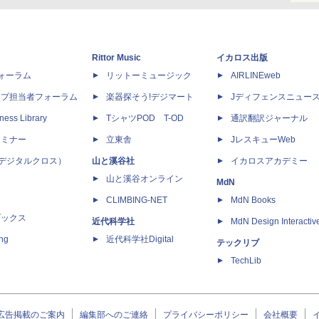
Rittor Music
イカロス出版
dフォーラム
リットーミュージック
AIRLINEweb
ップ担当者フォーラム
楽器探そう!デジマート
Jディフェンスニュー
ness Library
TシャツPOD T-OD
通訳翻訳ジャーナル
セミナー
立東舎
JレスキューWeb
 X（デジタルクロス）
山と溪谷社
イカロスアカデミー
山と溪谷オンライン
MdN
CLIMBING-NET
MdN Books
ブックス
近代科学社
MdN Design Interactiv
ing
近代科学社Digital
テックリブ
TechLib
広告掲載のご案内
編集部へのご連絡
プライバシーポリシー
会社概要