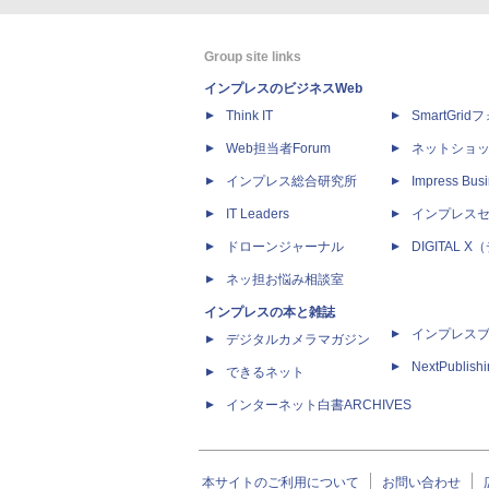
Group site links
インプレスのビジネスWeb
Think IT
SmartGri
Web担当者Forum
ネットショ
インプレス総合研究所
Impress Busi
IT Leaders
インプレス
ドローンジャーナル
DIGITAL
ネッ担お悩み相談室
インプレスの本と雑誌
インプレス
デジタルカメラマガジン
NextPublish
できるネット
インターネット白書ARCHIVES
本サイトのご利用について
お問い合わせ