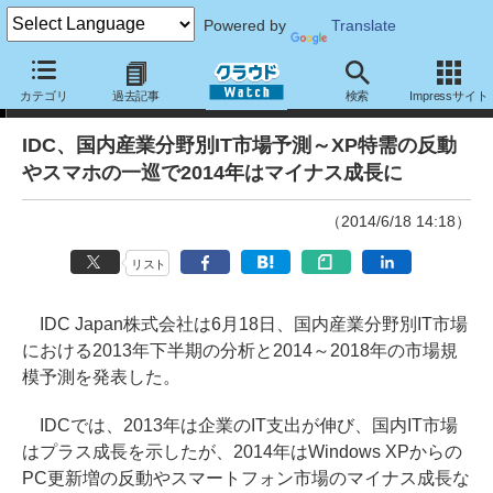
Powered by
Translate
ニュース
カテゴリ
過去記事
検索
Impressサイト
IDC、国内産業分野別IT市場予測～XP特需の反動
やスマホの一巡で2014年はマイナス成長に
（2014/6/18 14:18）
リスト
IDC Japan株式会社は6月18日、国内産業分野別IT市場
における2013年下半期の分析と2014～2018年の市場規
模予測を発表した。
IDCでは、2013年は企業のIT支出が伸び、国内IT市場
はプラス成長を示したが、2014年はWindows XPからの
PC更新増の反動やスマートフォン市場のマイナス成長な