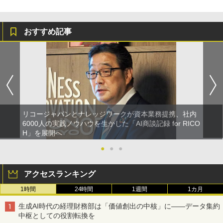
おすすめ記事
リコージャパンとナレッジワークが資本業務提携、社内
6000人の実践ノウハウを生かした「AI商談記録 for RICO
H」を展開へ
●
●
●
アクセスランキング
1時間
24時間
1週間
1カ月
生成AI時代の経理財務部は「価値創出の中核」に――データ集約
中枢としての役割転換を