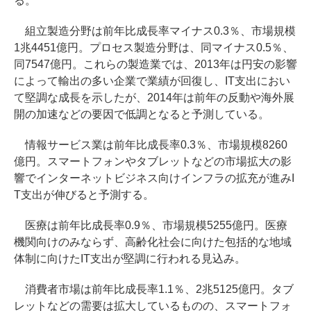
る。
組立製造分野は前年比成長率マイナス0.3％、市場規模
1兆4451億円。プロセス製造分野は、同マイナス0.5％、
同7547億円。これらの製造業では、2013年は円安の影響
によって輸出の多い企業で業績が回復し、IT支出におい
て堅調な成長を示したが、2014年は前年の反動や海外展
開の加速などの要因で低調となると予測している。
情報サービス業は前年比成長率0.3％、市場規模8260
億円。スマートフォンやタブレットなどの市場拡大の影
響でインターネットビジネス向けインフラの拡充が進みI
T支出が伸びると予測する。
医療は前年比成長率0.9％、市場規模5255億円。医療
機関向けのみならず、高齢化社会に向けた包括的な地域
体制に向けたIT支出が堅調に行われる見込み。
消費者市場は前年比成長率1.1％、2兆5125億円。タブ
レットなどの需要は拡大しているものの、スマートフォ