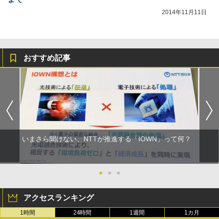
2014年11月11日
おすすめ記事
いまさら聞けない、NTTが推進する「IOWN」って何？
●
●
●
アクセスランキング
1時間
24時間
1週間
1カ月