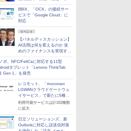
企業・広告代理店などが実装
BBIX、「OCX」の接続サー
フェーズへ
ビスで「Google Cloud」に
対応
イベント
【パネルディスカッション】
AI活用は何を変えるのか 攻
めのファイナンスを実現する
業務設計とマインドセット変
ノボ、NFC/FeliCaに対応する11型
革
droidタブレット「Lenovo ThinkTab
11 Gen 1」を発売
レコモット、「moconavi
LGWANクラウドゲートウェ
イサービス」で新たに5種類
のサービスと連携開始
利用可能サービスは計102種類
に拡大
日立ソリューションズ、新
Outlookに対応し誤送信対策
を強化した「活文 メール誤