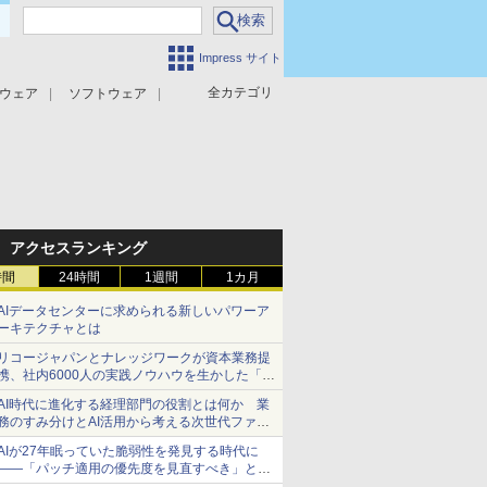
Impress サイト
全カテゴリ
ウェア
ソフトウェア
攻撃対策
マルウェア対策
アクセスランキング
時間
24時間
1週間
1カ月
AIデータセンターに求められる新しいパワーア
ーキテクチャとは
リコージャパンとナレッジワークが資本業務提
携、社内6000人の実践ノウハウを生かした「AI
商談記録 for RICOH」を展開へ
AI時代に進化する経理部門の役割とは何か 業
務のすみ分けとAI活用から考える次世代ファイ
ナンス戦略
AIが27年眠っていた脆弱性を発見する時代に
――「パッチ適用の優先度を見直すべき」とセ
キュリティ専門家