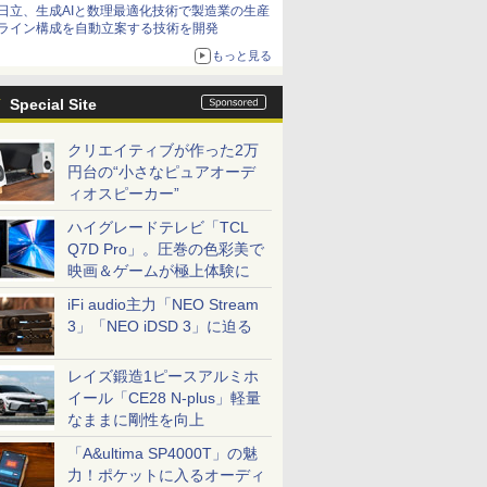
日立、生成AIと数理最適化技術で製造業の生産
ライン構成を自動立案する技術を開発
もっと見る
Special Site
クリエイティブが作った2万
円台の“小さなピュアオーデ
ィオスピーカー”
ハイグレードテレビ「TCL
Q7D Pro」。圧巻の色彩美で
映画＆ゲームが極上体験に
iFi audio主力「NEO Stream
3」「NEO iDSD 3」に迫る
レイズ鍛造1ピースアルミホ
イール「CE28 N-plus」軽量
なままに剛性を向上
「A&ultima SP4000T」の魅
力！ポケットに入るオーディ