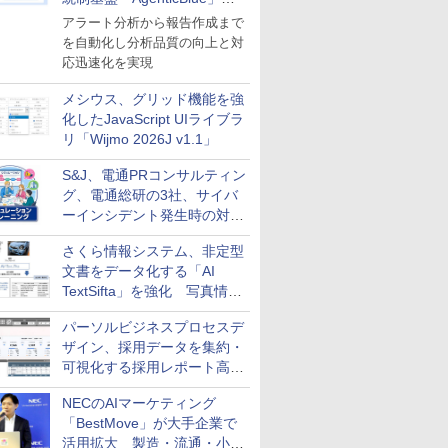
導入
アラート分析から報告作成まで
を自動化し分析品質の向上と対
応迅速化を実現
メシウス、グリッド機能を強
化したJavaScript UIライブラ
リ「Wijmo 2026J v1.1」
S&J、電通PRコンサルティン
グ、電通総研の3社、サイバ
ーインシデント発生時の対応
と危機管理広報を一体的に訓
さくら情報システム、非定型
練するプログラムを提供
文書をデータ化する「AI
TextSifta」を強化 写真情報
のデータ化などに対応
パーソルビジネスプロセスデ
ザイン、採用データを集約・
可視化する採用レポート高速
化サービスを提供
NECのAIマーケティング
「BestMove」が大手企業で
活用拡大 製造・流通・小売