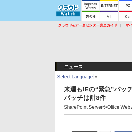
クラウド&データセンター完全ガイド
マ
サービス
セキュリティ
ネットワーク
スイッチ
ルータ
導入事例
イベ
ニュース
Select Language
▼
来週もIEの“緊急”パッ
パッチは計8件
SharePoint ServerやOffice W