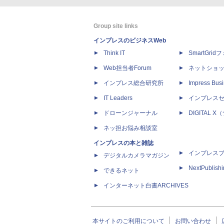
Group site links
インプレスのビジネスWeb
Think IT
SmartGri
Web担当者Forum
ネットショ
インプレス総合研究所
Impress Busi
IT Leaders
インプレス
ドローンジャーナル
DIGITAL
ネッ担お悩み相談室
インプレスの本と雑誌
インプレス
デジタルカメラマガジン
NextPublish
できるネット
インターネット白書ARCHIVES
本サイトのご利用について
お問い合わせ