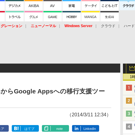
イグレーション
ニューノーマル
Windows Server
クラウド
ハード
トピック
ストレージ（HW）
オープンソース
SaaS
標的型
ント
1
からGoogle Appsへの移行支援ツー
（2014/3/11 12:34）
ェア
はてブ
note
LinkedIn