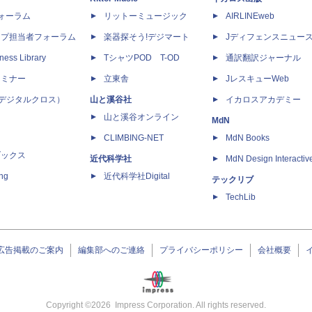
dフォーラム
リットーミュージック
AIRLINEweb
ップ担当者フォーラム
楽器探そう!デジマート
Jディフェンスニュー
ness Library
TシャツPOD T-OD
通訳翻訳ジャーナル
セミナー
立東舎
JレスキューWeb
 X（デジタルクロス）
山と溪谷社
イカロスアカデミー
山と溪谷オンライン
MdN
CLIMBING-NET
MdN Books
ブックス
近代科学社
MdN Design Interactiv
ing
近代科学社Digital
テックリブ
TechLib
広告掲載のご案内
編集部へのご連絡
プライバシーポリシー
会社概要
Copyright ©
2026
Impress Corporation. All rights reserved.