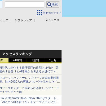
Impress サイト
全カテゴリ
ウェア
ソフトウェア
攻撃対策
マルウェア対策
アクセスランキング
時間
24時間
1週間
1カ月
AI時代に進化する経理部門の役割とは何か 業
務のすみ分けとAI活用から考える次世代ファイ
ナンス戦略
リコージャパンとナレッジワークが資本業務提
携、社内6000人の実践ノウハウを生かした「AI
商談記録 for RICOH」を展開へ
AIデータセンターに求められる新しいパワーア
ーキテクチャとは
Cloud Operator Days Tokyo 2026がスタート、
「AIとどう向き合うか」をテーマにインフラ運
用の知見を集約