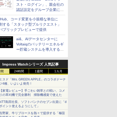
スト・ログイン」、親会社の
認証設定をグループ企業に展
開できる新機能を提供
itHub、コード変更を小規模な単位に
割する「スタック型プルリクエスト」
パブリックプレビューで提供
ai&、AIデータセンターに
Voltaiqのバッテリーエネルギ
ー貯蔵システムを導入する計
画を発表
Impress Watchシリーズ 人気記事
時間
24時間
1週間
1カ月
ミスド「Mrs. GREEN APPLE」のコラボドーナ
ツ4種、いよいよ発売！
【家電レビュー】手ごわい雑草との戦い、コメ
リの草刈機で完全勝利 掃除機感覚で使えた
NTT島田社長、ソフトバンクのセブン出資に「d
ポイント使えるようにして」
吉野家、牛リブロースを熱々で提供する「極旨