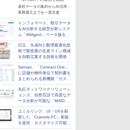
基幹データの集約からAI活用・
業務還元までを一貫支援
インフォマート、取引データ
をAI分析する経営分析システ
ム「IMAgent」ベータ版を提
供
日立、生成AIと数理最適化技
術で製造業の生産ライン構成
を自動立案する技術を開発
Sansan、「Contract One」
に店舗や物件単位で契約書を
まとめられる新機能「カスタ
ム契約ツリー」を追加
丸紅ネットワークソリューシ
ョンズ、自然言語で高度なデ
ータ分析が可能な「MAIDOA
AI ASSIST」を9月より提供
ユミルリンク、UI・UXを刷
新した「Cuenote FC」新版
を提供 カスタマイズ可能な
ダッシュボード画面を搭載