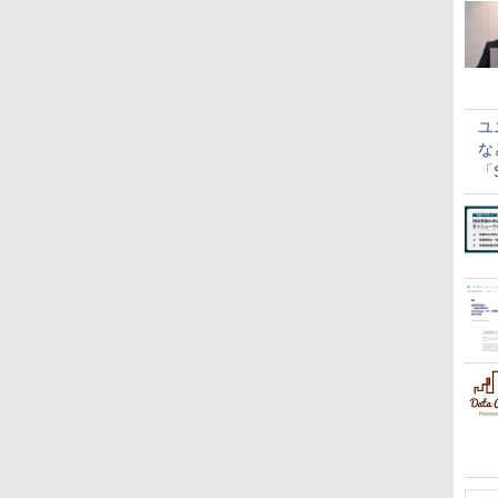
ユ
な
「S
に