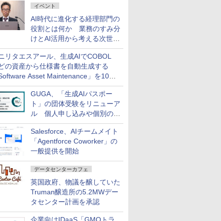
イベント
AI時代に進化する経理部門の
役割とは何か 業務のすみ分
けとAI活用から考える次世代
ファイナンス戦略
ニリタエスアール、生成AIでCOBOL
どの資産から仕様書を自動生成する
oftware Asset Maintenance」を10月
発売
GUGA、「生成AIパスポー
ト」の団体受験をリニューア
ル 個人申し込みや個別の支
払いなどに対応
Salesforce、AIチームメイト
「Agentforce Coworker」の
一般提供を開始
データセンターカフェ
英国政府、物議を醸していた
Truman醸造所の5.2MWデー
タセンター計画を承認
企業向けIDaaS「GMOトラ