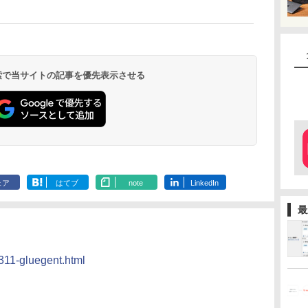
 検索で当サイトの記事を優先表示させる
ェア
はてブ
note
LinkedIn
最
0311-gluegent.html