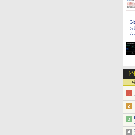
G
分
を
1