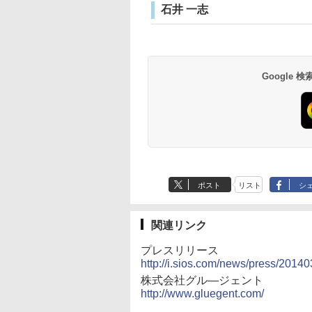
石井 一志
Google
ポスト
リスト
シ
関連リンク
プレスリリース
http://i.sios.com/news/press/2014
株式会社グル―ジェント
http://www.gluegent.com/