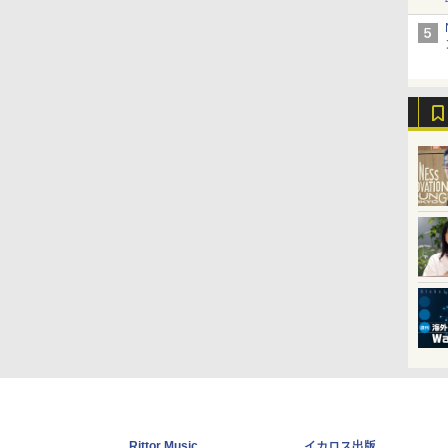
Rittor Music
イカロス出版