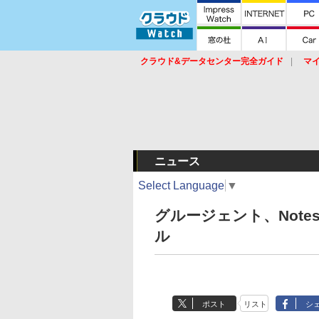
クラウド&データセンター完全ガイド
マ
サービス
セキュリティ
ネットワーク
スイッチ
ルータ
導入事例
イベ
ニュース
Select Language
▼
グルージェント、Notes
ル
ポスト
リスト
シ