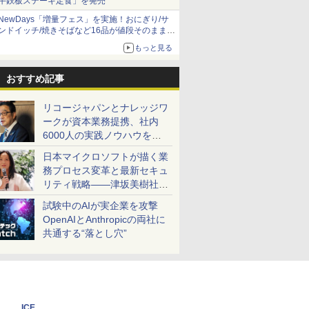
牛鉄板ステーキ定食」を発売
NewDays「増量フェス」を実施！おにぎり/サ
ンドイッチ/焼きそばなど16品が値段そのままで
ボリュームアップ
もっと見る
おすすめ記事
リコージャパンとナレッジワ
ークが資本業務提携、社内
6000人の実践ノウハウを生
かした「AI商談記録 for
日本マイクロソフトが描く業
RICOH」を展開へ
務プロセス変革と最新セキュ
リティ戦略――津坂美樹社長
が2027年度戦略を説明
試験中のAIが実企業を攻撃
OpenAIとAnthropicの両社に
共通する“落とし穴”
ICE