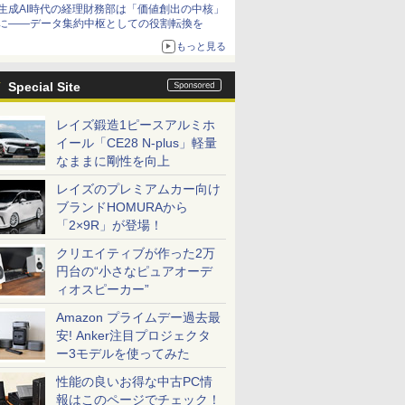
生成AI時代の経理財務部は「価値創出の中核」
に――データ集約中枢としての役割転換を
もっと見る
Special Site
レイズ鍛造1ピースアルミホ
イール「CE28 N-plus」軽量
なままに剛性を向上
レイズのプレミアムカー向け
ブランドHOMURAから
「2×9R」が登場！
クリエイティブが作った2万
円台の“小さなピュアオーデ
ィオスピーカー”
Amazon プライムデー過去最
安! Anker注目プロジェクタ
ー3モデルを使ってみた
性能の良いお得な中古PC情
報はこのページでチェック！