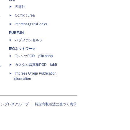
天海社
ス
Comic curea
impress QuickBooks
PUBFUN
パブファンセルフ
IPGネットワーク
TシャツPOD pTa.shop
カスタム写真集POD fabli
e
Impress Group Publication
Information
インプレスグループ
特定商取引法に基づく表示