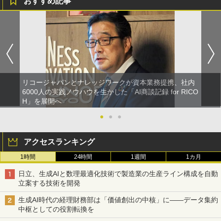
おすすめ記事
リコージャパンとナレッジワークが資本業務提携、社内
6000人の実践ノウハウを生かした「AI商談記録 for RICO
H」を展開へ
●
●
●
アクセスランキング
1時間
24時間
1週間
1カ月
日立、生成AIと数理最適化技術で製造業の生産ライン構成を自動
立案する技術を開発
生成AI時代の経理財務部は「価値創出の中核」に――データ集約
中枢としての役割転換を