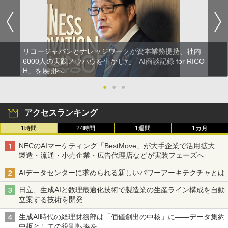
リコージャパンとナレッジワークが資本業務提携、社内
6000人の実践ノウハウを生かした「AI商談記録 for RICO
H」を展開へ
●
●
●
アクセスランキング
1時間
24時間
1週間
1カ月
NECのAIマーケティング「BestMove」が大手企業で活用拡大
製造・流通・小売企業・広告代理店などが実装フェーズへ
AIデータセンターに求められる新しいパワーアーキテクチャとは
日立、生成AIと数理最適化技術で製造業の生産ライン構成を自動
立案する技術を開発
生成AI時代の経理財務部は「価値創出の中核」に――データ集約
中枢としての役割転換を