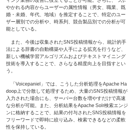
ィング業務の改善に役立てることが可能。さらに、つぶ
やかれる内容からユーザーの属性情報（男女、職業、既
婚・未婚、年代、地域）を推定することで、特定のユー
ザー層別での分析や、時系列、競合製品別での分析が可
能としている。
また、今後は収集されたSNS投稿情報から、統計的手
法による辞書の自動構築や人手による拡充を行うなど、
新しい機械学習アルゴリズムおよびテキストマイニング
技術を導入することで、さらなる精度向上を目指すとい
う。
「Voicepaniel」では、こうした分析処理をApache Ha
doop上で分散して処理するため、大量のSNS投稿情報が
入力された場合にも、サーバー台数を増やすだけで高速
な分析が可能。また、分析結果をApache Solr検索エンジ
ンに格納することで、結果の付与されたSNS投稿情報を
フリーワードで即時に絞り込み、検索できるなどの柔軟
性を保持している。