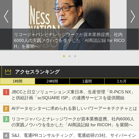
リコージャパンとナレッジワークが資本業務提携、社内
6000人の実践ノウハウを生かした「AI商談記録 for RICO
H」を展開へ
●
●
●
アクセスランキング
1時間
24時間
1週間
1カ月
JBCCと日立ソリューションズ東日本、生産管理「R-PiCS NX」
と供給計画「scSQUARE ISP」の連携サービスを提供開始
AIデータセンターに求められる新しいパワーアーキテクチャとは
リコージャパンとナレッジワークが資本業務提携、社内6000人
の実践ノウハウを生かした「AI商談記録 for RICOH」を展開へ
S&J、電通PRコンサルティング、電通総研の3社、サイバーイン