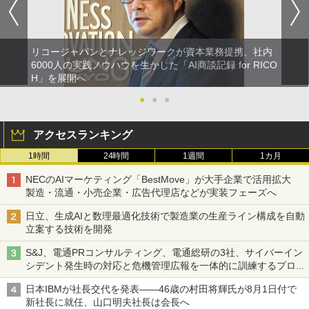
リコージャパンとナレッジワークが資本業務提携、社内
6000人の実践ノウハウを生かした「AI商談記録 for RICO
H」を展開へ
●
●
●
アクセスランキング
1時間
24時間
1週間
1カ月
NECのAIマーケティング「BestMove」が大手企業で活用拡大
製造・流通・小売企業・広告代理店などが実装フェーズへ
日立、生成AIと数理最適化技術で製造業の生産ライン構成を自動
立案する技術を開発
S&J、電通PRコンサルティング、電通総研の3社、サイバーイン
シデント発生時の対応と危機管理広報を一体的に訓練するプログ
ラムを提供
日本IBMが社長交代を発表――46歳の村田将輝氏が8月1日付で
新社長に就任、山口明夫社長は会長へ