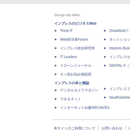
Group site links
インプレスのビジネスWeb
Think IT
SmartGri
Web担当者Forum
ネットショ
インプレス総合研究所
Impress Busi
IT Leaders
インプレス
ドローンジャーナル
DIGITAL
ネッ担お悩み相談室
インプレスの本と雑誌
インプレス
デジタルカメラマガジン
NextPublish
できるネット
インターネット白書ARCHIVES
本サイトのご利用について
お問い合わせ