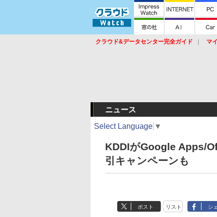
クラウド&データセンター完全ガイド
マ
サービス
セキュリティ
ネットワーク
スイッチ
ルータ
導入事例
イベ
ニュース
Select Language
▼
KDDIがGoogle App
引キャンペーンも
ポスト
リスト
シ