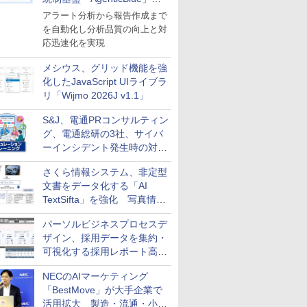
導入
アラート分析から報告作成まで
を自動化し分析品質の向上と対
応迅速化を実現
メシウス、グリッド機能を強
化したJavaScript UIライブラ
リ「Wijmo 2026J v1.1」
S&J、電通PRコンサルティン
グ、電通総研の3社、サイバ
ーインシデント発生時の対応
と危機管理広報を一体的に訓
さくら情報システム、非定型
練するプログラムを提供
文書をデータ化する「AI
TextSifta」を強化 写真情報
のデータ化などに対応
パーソルビジネスプロセスデ
ザイン、採用データを集約・
可視化する採用レポート高速
化サービスを提供
NECのAIマーケティング
「BestMove」が大手企業で
活用拡大 製造・流通・小売