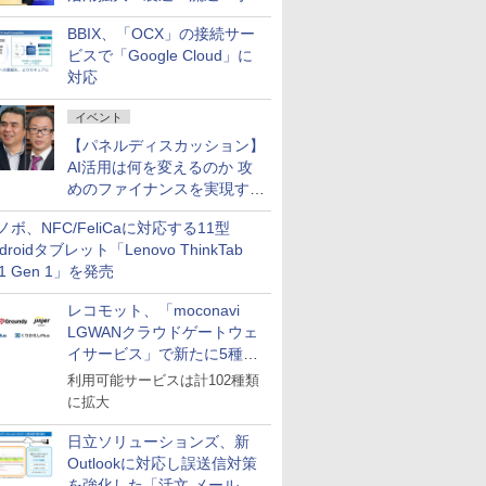
企業・広告代理店などが実装
BBIX、「OCX」の接続サー
フェーズへ
ビスで「Google Cloud」に
対応
イベント
【パネルディスカッション】
AI活用は何を変えるのか 攻
めのファイナンスを実現する
業務設計とマインドセット変
ノボ、NFC/FeliCaに対応する11型
革
droidタブレット「Lenovo ThinkTab
11 Gen 1」を発売
レコモット、「moconavi
LGWANクラウドゲートウェ
イサービス」で新たに5種類
のサービスと連携開始
利用可能サービスは計102種類
に拡大
日立ソリューションズ、新
Outlookに対応し誤送信対策
を強化した「活文 メール誤