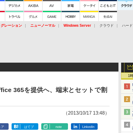
イグレーション
ニューノーマル
Windows Server
クラウド
ハード
トピック
ストレージ（HW）
オープンソース
SaaS
標的型
ント
1
s/Office 365を提供へ、端末とセットで割
（2013/10/17 13:48）
ェア
はてブ
note
LinkedIn