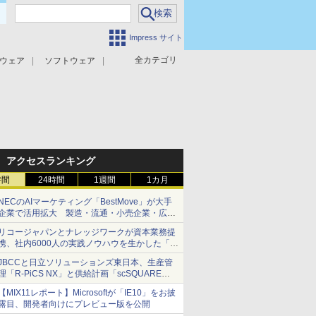
Impress サイト
全カテゴリ
ウェア
ソフトウェア
攻撃対策
マルウェア対策
アクセスランキング
時間
24時間
1週間
1カ月
NECのAIマーケティング「BestMove」が大手
企業で活用拡大 製造・流通・小売企業・広告
代理店などが実装フェーズへ
リコージャパンとナレッジワークが資本業務提
携、社内6000人の実践ノウハウを生かした「AI
商談記録 for RICOH」を展開へ
JBCCと日立ソリューションズ東日本、生産管
理「R-PiCS NX」と供給計画「scSQUARE
ISP」の連携サービスを提供開始
【MIX11レポート】Microsoftが「IE10」をお披
露目、開発者向けにプレビュー版を公開