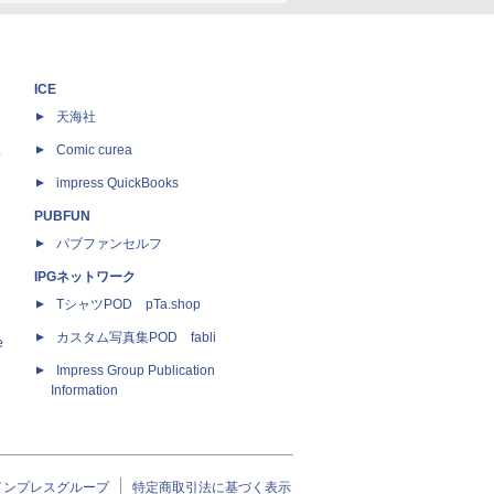
ICE
天海社
ス
Comic curea
impress QuickBooks
PUBFUN
パブファンセルフ
IPGネットワーク
TシャツPOD pTa.shop
カスタム写真集POD fabli
e
Impress Group Publication
Information
インプレスグループ
特定商取引法に基づく表示