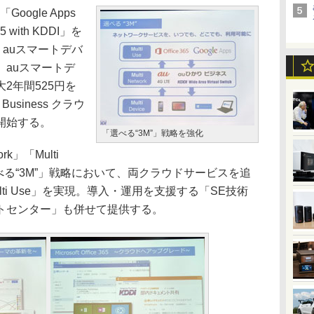
ogle Apps
65 with KDDI」を
、auスマートデバ
auスマートデ
2年間525円を
usiness クラウ
開始する。
「選べる“3M”」戦略を強化
ork」「Multi
べる“3M”」戦略において、両クラウドサービスを追
ti Use」を実現。導入・運用を支援する「SE技術
トセンター」も併せて提供する。