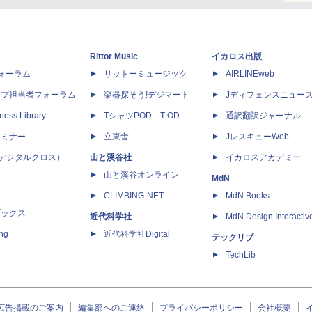
Rittor Music
イカロス出版
dフォーラム
リットーミュージック
AIRLINEweb
ップ担当者フォーラム
楽器探そう!デジマート
Jディフェンスニュー
ness Library
TシャツPOD T-OD
通訳翻訳ジャーナル
セミナー
立東舎
JレスキューWeb
 X（デジタルクロス）
山と溪谷社
イカロスアカデミー
山と溪谷オンライン
MdN
CLIMBING-NET
MdN Books
ブックス
近代科学社
MdN Design Interactiv
ing
近代科学社Digital
テックリブ
TechLib
広告掲載のご案内
編集部へのご連絡
プライバシーポリシー
会社概要