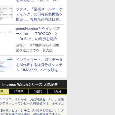
送信防止アドインサービス」
ラクス、「楽楽メールマーケ
を提供
ティング」の日程調整機能を
拡充し、複数名の商談日程調
整を効率化
primeNumberとウイングア
ーク1st、「TROCCO」と
「Dr.Sum」の連携を開始
基幹データの集約からAI活用・
業務還元までを一貫支援
インフォマート、取引データ
をAI分析する経営分析システ
ム「IMAgent」ベータ版を提
供
Impress Watchシリーズ 人気記事
時間
24時間
1週間
1カ月
ユニクロ、今日から「お盆特別セール」。涼感
シアサッカーワンピース待望値下げ、撥水ギア
ショーツは1990円に
【家電レビュー】手ごわい雑草との戦い、コメ
リの草刈機で完全勝利 掃除機感覚で使えた