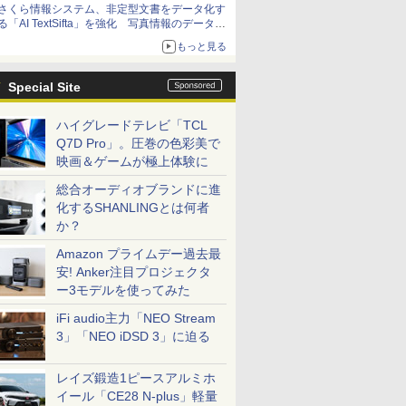
さくら情報システム、非定型文書をデータ化す
る「AI TextSifta」を強化 写真情報のデータ化
などに対応
もっと見る
Special Site
ハイグレードテレビ「TCL
Q7D Pro」。圧巻の色彩美で
映画＆ゲームが極上体験に
総合オーディオブランドに進
化するSHANLINGとは何者
か？
Amazon プライムデー過去最
安! Anker注目プロジェクタ
ー3モデルを使ってみた
iFi audio主力「NEO Stream
3」「NEO iDSD 3」に迫る
レイズ鍛造1ピースアルミホ
イール「CE28 N-plus」軽量