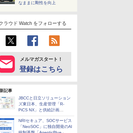
なままに剛性を向上
クラウド Watch をフォローする
メルマガスタート！
登録はこちら
新記事
JBCCと日立ソリューション
ズ東日本、生産管理「R-
PiCS NX」と供給計画
「scSQUARE ISP」の連携サ
NRIセキュア、SOCサービス
ービスを提供開始
「NeoSOC」に独自開発のAI
統制基盤「AgenticBlue」を