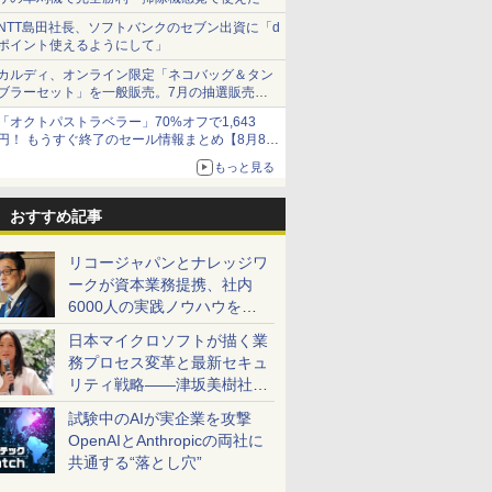
NTT島田社長、ソフトバンクのセブン出資に「d
ポイント使えるようにして」
カルディ、オンライン限定「ネコバッグ＆タン
ブラーセット」を一般販売。7月の抽選販売の
当選無効分
「オクトパストラベラー」70%オフで1,643
円！ もうすぐ終了のセール情報まとめ【8月8日
更新】
もっと見る
ニンテンドーeショップでは「大神 絶景版」が
67%オフで990円
おすすめ記事
リコージャパンとナレッジワ
ークが資本業務提携、社内
6000人の実践ノウハウを生
かした「AI商談記録 for
日本マイクロソフトが描く業
RICOH」を展開へ
務プロセス変革と最新セキュ
リティ戦略――津坂美樹社長
が2027年度戦略を説明
試験中のAIが実企業を攻撃
OpenAIとAnthropicの両社に
共通する“落とし穴”