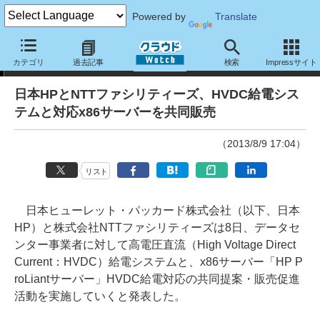
Powered by
Translate
ニュース
カテゴリ
過去記事
検索
Impressサイト
日本HPとNTTファシリティーズ、HVDC給電シス
テムと対応x86サーバーを共同販売
（2013/8/9 17:04）
リスト
日本ヒューレット・パッカード株式会社（以下、日本
HP）と株式会社NTTファシリティーズは8日、データセ
ンター事業者に対して高電圧直流（High Voltage Direct
Current：HVDC）給電システムと、x86サーバー「HP P
roLiantサーバー」HVDC給電対応の共同提案・販売促進
活動を実施していくと発表した。