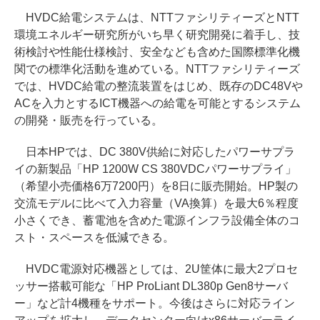
HVDC給電システムは、NTTファシリティーズとNTT
環境エネルギー研究所がいち早く研究開発に着手し、技
術検討や性能仕様検討、安全なども含めた国際標準化機
関での標準化活動を進めている。NTTファシリティーズ
では、HVDC給電の整流装置をはじめ、既存のDC48Vや
ACを入力とするICT機器への給電を可能とするシステム
の開発・販売を行っている。
日本HPでは、DC 380V供給に対応したパワーサプラ
イの新製品「HP 1200W CS 380VDCパワーサプライ」
（希望小売価格6万7200円）を8日に販売開始。HP製の
交流モデルに比べて入力容量（VA換算）を最大6％程度
小さくでき、蓄電池を含めた電源インフラ設備全体のコ
スト・スペースを低減できる。
HVDC電源対応機器としては、2U筐体に最大2プロセ
ッサー搭載可能な「HP ProLiant DL380p Gen8サーバ
ー」など計4機種をサポート。今後はさらに対応ライン