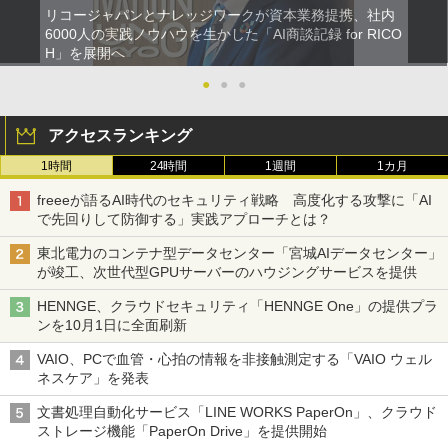
リコージャパンとナレッジワークが資本業務提携、社内
6000人の実践ノウハウを生かした「AI商談記録 for RICO
H」を展開へ
●
●
●
アクセスランキング
1時間
24時間
1週間
1カ月
freeeが語るAI時代のセキュリティ戦略 高度化する攻撃に「AI
で先回りして防御する」実践アプローチとは？
東北電力のコンテナ型データセンター「宮城AIデータセンター」
が竣工、次世代型GPUサーバーのハウジングサービスを提供
HENNGE、クラウドセキュリティ「HENNGE One」の提供プラ
ンを10月1日に全面刷新
VAIO、PCで血管・心拍の情報を非接触測定する「VAIO ウェル
ネスケア」を発表
文書処理自動化サービス「LINE WORKS PaperOn」、クラウド
ストレージ機能「PaperOn Drive」を提供開始