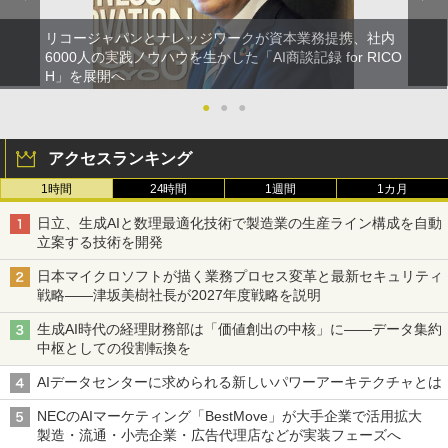
リコージャパンとナレッジワークが資本業務提携、社内
6000人の実践ノウハウを生かした「AI商談記録 for RICO
H」を展開へ
●
●
●
アクセスランキング
1時間
24時間
1週間
1カ月
日立、生成AIと数理最適化技術で製造業の生産ライン構成を自動
立案する技術を開発
日本マイクロソフトが描く業務プロセス変革と最新セキュリティ
戦略――津坂美樹社長が2027年度戦略を説明
生成AI時代の経理財務部は「価値創出の中核」に――データ集約
中枢としての役割転換を
AIデータセンターに求められる新しいパワーアーキテクチャとは
NECのAIマーケティング「BestMove」が大手企業で活用拡大
製造・流通・小売企業・広告代理店などが実装フェーズへ