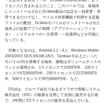
一元管理する管理ツール「Dr.Web ControlCenter」もラ
イセンスに含まれるとのこと。このツールでは、各端末
にインストールされたDr.Web製品の設定を一括変更・管
理できるだけでなく、ウイルス対策機能で利用する定義
ファイルの配信、Dr.Webモバイルがインストールされた
端末上の起動アプリの制限（アプリケーションフィル
タ）、シリアルキーの一元管理・一括適用などが可能に
なっている。
対象となるのは、Android 2.1～4.1、Windows Mobile
2003/2003 SE/5.0/6.0/6.1/6.5、Synbian 9 以上といった
モバイルOSを搭載する端末。価格はボリュームディスカ
ウントが適用され、1ライセンスで1500円/年、100ライ
センスで9万8000円/年、250ライセンスで22万5000円/
年、500ライセンスで39万8000円/年、など。
DSolは、グループ会社であるダイワボウ情報システム
株式会社（DIS）の販路を活用して全国に販売する計画
で、3年間に3万ライセンスの販売を見込んでいる。