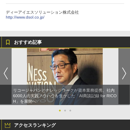
ディーアイエスソリューション株式会社
http://www.dsol.co.jp/
おすすめ記事
リコージャパンとナレッジワークが資本業務提携、社内
6000人の実践ノウハウを生かした「AI商談記録 for RICO
H」を展開へ
●
●
●
アクセスランキング