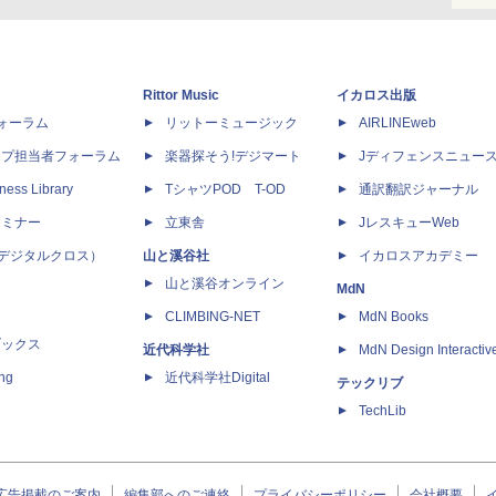
Rittor Music
イカロス出版
dフォーラム
リットーミュージック
AIRLINEweb
ップ担当者フォーラム
楽器探そう!デジマート
Jディフェンスニュー
ness Library
TシャツPOD T-OD
通訳翻訳ジャーナル
セミナー
立東舎
JレスキューWeb
 X（デジタルクロス）
山と溪谷社
イカロスアカデミー
山と溪谷オンライン
MdN
CLIMBING-NET
MdN Books
ブックス
近代科学社
MdN Design Interactiv
ing
近代科学社Digital
テックリブ
TechLib
広告掲載のご案内
編集部へのご連絡
プライバシーポリシー
会社概要