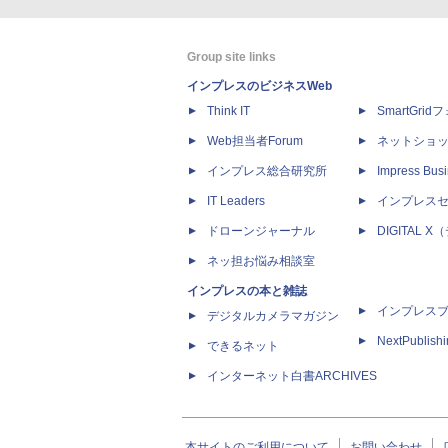
Group site links
インプレスのビジネスWeb
Think IT
SmartGri
Web担当者Forum
ネットショ
インプレス総合研究所
Impress Busi
IT Leaders
インプレス
ドローンジャーナル
DIGITAL
ネッ担お悩み相談室
インプレスの本と雑誌
インプレス
デジタルカメラマガジン
NextPublish
できるネット
インターネット白書ARCHIVES
本サイトのご利用について
お問い合わせ