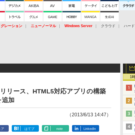
イグレーション
ニューノーマル
Windows Server
クラウド
ハード
トピック
ストレージ（HW）
オープンソース
SaaS
標的型
ント
1
E 7をリリース、HTML5対応アプリの構築
を追加
（2013/6/13 14:47）
ェア
はてブ
note
LinkedIn