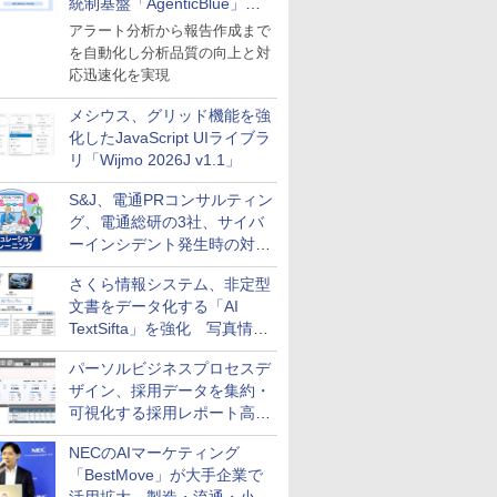
統制基盤「AgenticBlue」を
導入
アラート分析から報告作成まで
を自動化し分析品質の向上と対
応迅速化を実現
メシウス、グリッド機能を強
化したJavaScript UIライブラ
リ「Wijmo 2026J v1.1」
S&J、電通PRコンサルティン
グ、電通総研の3社、サイバ
ーインシデント発生時の対応
と危機管理広報を一体的に訓
さくら情報システム、非定型
練するプログラムを提供
文書をデータ化する「AI
TextSifta」を強化 写真情報
のデータ化などに対応
パーソルビジネスプロセスデ
ザイン、採用データを集約・
可視化する採用レポート高速
化サービスを提供
NECのAIマーケティング
「BestMove」が大手企業で