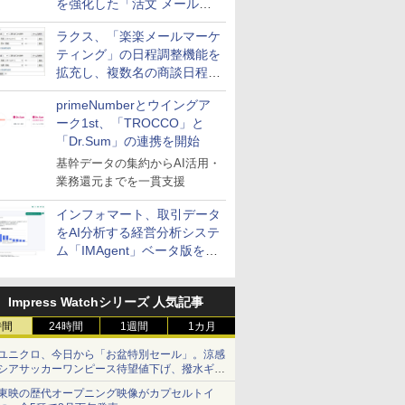
を強化した「活文 メール誤
送信防止アドインサービス」
ラクス、「楽楽メールマーケ
を提供
ティング」の日程調整機能を
拡充し、複数名の商談日程調
整を効率化
primeNumberとウイングア
ーク1st、「TROCCO」と
「Dr.Sum」の連携を開始
基幹データの集約からAI活用・
業務還元までを一貫支援
インフォマート、取引データ
をAI分析する経営分析システ
ム「IMAgent」ベータ版を提
供
Impress Watchシリーズ 人気記事
時間
24時間
1週間
1カ月
ユニクロ、今日から「お盆特別セール」。涼感
シアサッカーワンピース待望値下げ、撥水ギア
ショーツは1990円に
東映の歴代オープニング映像がカプセルトイ