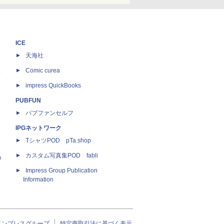
ICE
天海社
ス
Comic curea
impress QuickBooks
PUBFUN
パブファンセルフ
IPGネットワーク
TシャツPOD pTa.shop
カスタム写真集POD fabli
e
Impress Group Publication
Information
インプレスグループ
特定商取引法に基づく表示