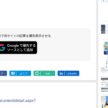
 検索で当サイトの記事を優先表示させる
ェア
はてブ
note
LinkedIn
/content/detail.aspx?