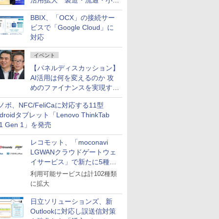
活用拡大 製造・流通・小売
企業・広告代理店などが実装
BBIX、「OCX」の接続サー
フェーズへ
ビスで「Google Cloud」に
対応
イベント
【パネルディスカッション】
AI活用は何を変えるのか 攻
めのファイナンスを実現する
業務設計とマインドセット変
ノボ、NFC/FeliCaに対応する11型
革
droidタブレット「Lenovo ThinkTab
11 Gen 1」を発売
レコモット、「moconavi
LGWANクラウドゲートウェ
イサービス」で新たに5種類
のサービスと連携開始
利用可能サービスは計102種類
に拡大
日立ソリューションズ、新
Outlookに対応し誤送信対策