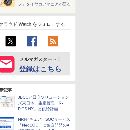
フ」をイヤカフマニアが語る
クラウド Watch をフォローする
メルマガスタート！
登録はこちら
新記事
JBCCと日立ソリューション
ズ東日本、生産管理「R-
PiCS NX」と供給計画
「scSQUARE ISP」の連携サ
NRIセキュア、SOCサービス
ービスを提供開始
「NeoSOC」に独自開発のAI