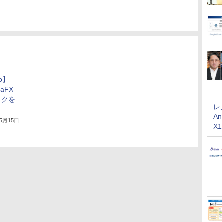
yo】
vaFX
ックを
レ
An
年5月15日
X