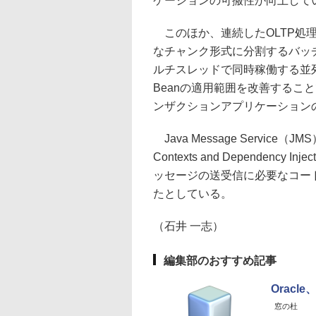
ケーションの可搬性が向上して
このほか、連続したOLTP処
なチャンク形式に分割するバッ
ルチスレッドで同時稼働する並列
Beanの適用範囲を改善するこ
ンザクションアプリケーション
Java Message Servic
Contexts and Dependen
ッセージの送受信に必要なコー
たとしている。
（石井 一志）
編集部のおすすめ記事
Oracl
窓の杜