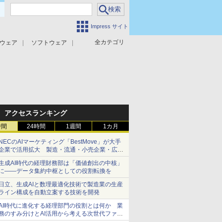
Impress サイト
全カテゴリ
ウェア
ソフトウェア
攻撃対策
マルウェア対策
アクセスランキング
時間
24時間
1週間
1カ月
NECのAIマーケティング「BestMove」が大手
企業で活用拡大 製造・流通・小売企業・広告
代理店などが実装フェーズへ
生成AI時代の経理財務部は「価値創出の中核」
に――データ集約中枢としての役割転換を
日立、生成AIと数理最適化技術で製造業の生産
ライン構成を自動立案する技術を開発
AI時代に進化する経理部門の役割とは何か 業
務のすみ分けとAI活用から考える次世代ファイ
ナンス戦略