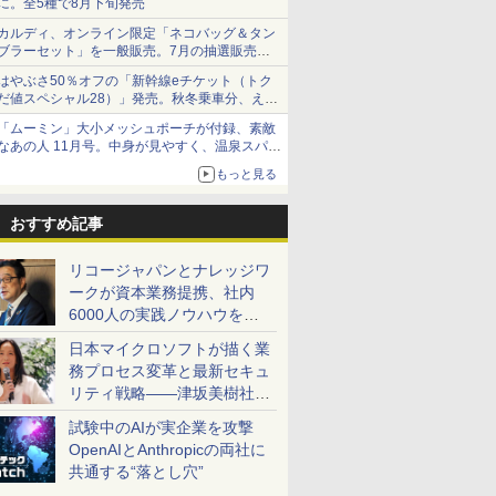
に。全5種で8月下旬発売
カルディ、オンライン限定「ネコバッグ＆タン
ブラーセット」を一般販売。7月の抽選販売の
当選無効分
はやぶさ50％オフの「新幹線eチケット（トク
だ値スペシャル28）」発売。秋冬乗車分、えき
ねっと限定
「ムーミン」大小メッシュポーチが付録、素敵
なあの人 11月号。中身が見やすく、温泉スパに
も使える
もっと見る
おすすめ記事
リコージャパンとナレッジワ
ークが資本業務提携、社内
6000人の実践ノウハウを生
かした「AI商談記録 for
日本マイクロソフトが描く業
RICOH」を展開へ
務プロセス変革と最新セキュ
リティ戦略――津坂美樹社長
が2027年度戦略を説明
試験中のAIが実企業を攻撃
OpenAIとAnthropicの両社に
共通する“落とし穴”