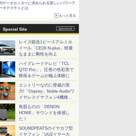
AIデータセンターに求められる新しいパワーア
ーキテクチャとは
もっと見る
Special Site
レイズ鍛造1ピースアルミホ
イール「CE28 N-plus」軽量
なままに剛性を向上
ハイグレードテレビ「TCL
Q7D Pro」。圧巻の色彩美で
映画＆ゲームが極上体験に
エントリーなのに脅威の実
力!「Osprey」Noble Audioワ
イヤレスイヤフォン4機種を
一気に聴く
鳥肌ものの「DENON
HOME」サウンドを体感し
た！
SOUNDPEATSのイヤカフ型
イヤフォン「UU2イヤーカ