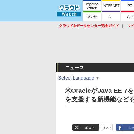
クラウド&データセンター完全ガイド
マ
サービス
セキュリティ
ネットワーク
スイッチ
ルータ
導入事例
イベ
ニュース
Select Language
▼
米OracleがJava E
を支援する新機能など
ポスト
リスト
シ