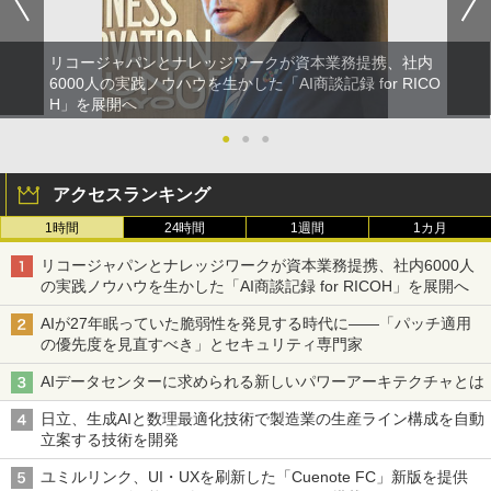
リコージャパンとナレッジワークが資本業務提携、社内
6000人の実践ノウハウを生かした「AI商談記録 for RICO
H」を展開へ
●
●
●
アクセスランキング
1時間
24時間
1週間
1カ月
リコージャパンとナレッジワークが資本業務提携、社内6000人
の実践ノウハウを生かした「AI商談記録 for RICOH」を展開へ
AIが27年眠っていた脆弱性を発見する時代に――「パッチ適用
の優先度を見直すべき」とセキュリティ専門家
AIデータセンターに求められる新しいパワーアーキテクチャとは
日立、生成AIと数理最適化技術で製造業の生産ライン構成を自動
立案する技術を開発
ユミルリンク、UI・UXを刷新した「Cuenote FC」新版を提供