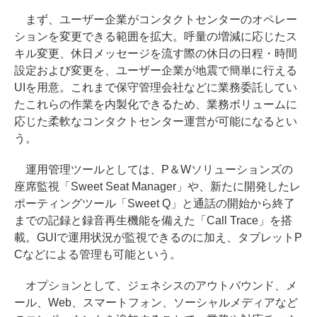
まず、ユーザー企業がコンタクトセンターのオペレー
ションを変更できる範囲を拡大。呼量の増減に応じたス
キル変更、休日メッセージを流す際の休日の日程・時間
設定および変更を、ユーザー企業が地震で簡単に行える
UIを用意。これまで保守管理会社などに業務委託してい
たこれらの作業を内製化できるため、業務ボリュームに
応じた柔軟なコンタクトセンター運営が可能になるとい
う。
運用管理ツールとしては、P＆Wソリューションズの
座席監視「Sweet Seat Manager」や、新たに開発したレ
ポーティングツール「Sweet Q」と通話の開始から終了
までの記録と録音再生機能を備えた「Call Trace」を搭
載。GUIで運用状況が監視できるのに加え、タブレットP
Cなどによる管理も可能という。
オプションとして、ジェネシスのアウトバウンド、メ
ール、Web、スマートフォン、ソーシャルメディアなど