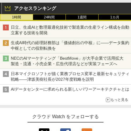
アクセスランキング
1時間
24時間
1週間
1カ月
日立、生成AIと数理最適化技術で製造業の生産ライン構成を自動
立案する技術を開発
生成AI時代の経理財務部は「価値創出の中核」に――データ集約
中枢としての役割転換を
NECのAIマーケティング「BestMove」が大手企業で活用拡大
製造・流通・小売企業・広告代理店などが実装フェーズへ
日本マイクロソフトが描く業務プロセス変革と最新セキュリティ
戦略――津坂美樹社長が2027年度戦略を説明
AIデータセンターに求められる新しいパワーアーキテクチャとは
もっと見る
クラウド Watch をフォローする