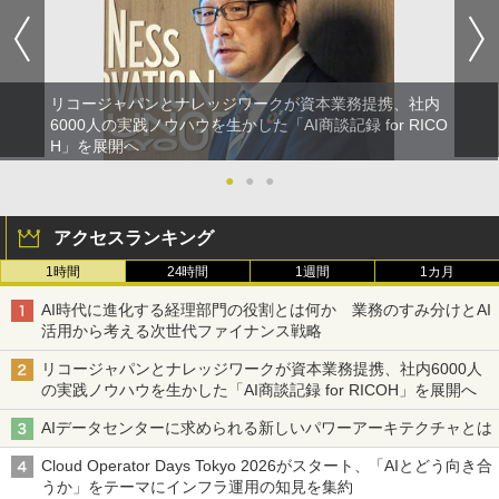
リコージャパンとナレッジワークが資本業務提携、社内
6000人の実践ノウハウを生かした「AI商談記録 for RICO
H」を展開へ
●
●
●
アクセスランキング
1時間
24時間
1週間
1カ月
AI時代に進化する経理部門の役割とは何か 業務のすみ分けとAI
活用から考える次世代ファイナンス戦略
リコージャパンとナレッジワークが資本業務提携、社内6000人
の実践ノウハウを生かした「AI商談記録 for RICOH」を展開へ
AIデータセンターに求められる新しいパワーアーキテクチャとは
Cloud Operator Days Tokyo 2026がスタート、「AIとどう向き合
うか」をテーマにインフラ運用の知見を集約