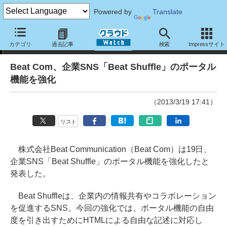
Powered by
Translate
ニュース
カテゴリ
過去記事
検索
Impressサイト
Beat Com、企業SNS「Beat Shuffle」のポータル
機能を強化
（2013/3/19 17:41）
リスト
株式会社Beat Communication（Beat Com）は19日、
企業SNS「Beat Shuffle」のポータル機能を強化したと
発表した。
Beat Shuffleは、企業内の情報共有やコラボレーション
を促進するSNS。今回の強化では、ポータル機能の自由
度を引き出すためにHTMLによる自由な記述に対応し