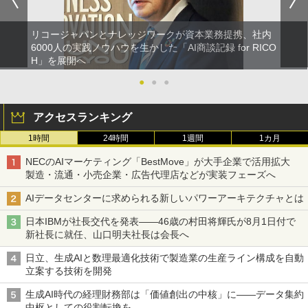
リコージャパンとナレッジワークが資本業務提携、社内
6000人の実践ノウハウを生かした「AI商談記録 for RICO
H」を展開へ
●
●
●
アクセスランキング
1時間
24時間
1週間
1カ月
NECのAIマーケティング「BestMove」が大手企業で活用拡大
製造・流通・小売企業・広告代理店などが実装フェーズへ
AIデータセンターに求められる新しいパワーアーキテクチャとは
日本IBMが社長交代を発表――46歳の村田将輝氏が8月1日付で
新社長に就任、山口明夫社長は会長へ
日立、生成AIと数理最適化技術で製造業の生産ライン構成を自動
立案する技術を開発
生成AI時代の経理財務部は「価値創出の中核」に――データ集約
中枢としての役割転換を