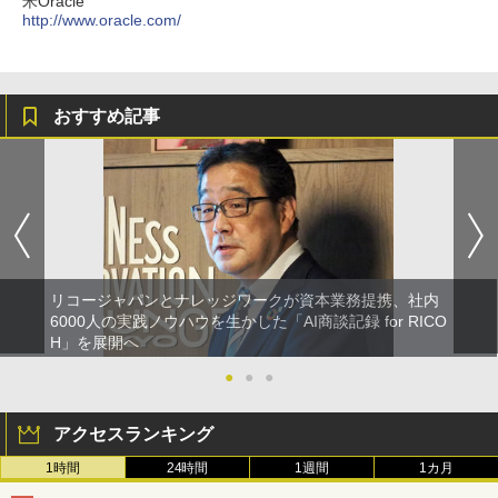
米Oracle
http://www.oracle.com/
おすすめ記事
リコージャパンとナレッジワークが資本業務提携、社内
6000人の実践ノウハウを生かした「AI商談記録 for RICO
H」を展開へ
●
●
●
アクセスランキング
1時間
24時間
1週間
1カ月