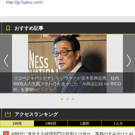
http://jp.fujitsu.com/
おすすめ記事
リコージャパンとナレッジワークが資本業務提携、社内
6000人の実践ノウハウを生かした「AI商談記録 for RICO
H」を展開へ
●
●
●
アクセスランキング
1時間
24時間
1週間
1カ月
AI時代に進化する経理部門の役割とは何か 業務のすみ分けとAI