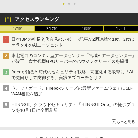
●
●
●
アクセスランキング
1時間
24時間
1週間
1カ月
日本IBMの社長交代会見のレポート記事が2週連続で1位、2位は
オラクルのAIエージェント
東北電力のコンテナ型データセンター「宮城AIデータセンター」
が竣工、次世代型GPUサーバーのハウジングサービスを提供
freeeが語るAI時代のセキュリティ戦略 高度化する攻撃に「AI
で先回りして防御する」実践アプローチとは？
ウォッチガード、Fireboxシリーズの最新ファームウェアにSD-
WAN機能を追加
HENNGE、クラウドセキュリティ「HENNGE One」の提供プラ
ンを10月1日に全面刷新
もっと見る