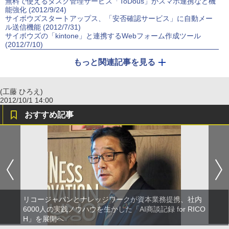
無料で使えるタスク管理サービス「ToDous」がスマホ連携など機
能強化 (2012/9/24)
サイボウズスタートアップス、「安否確認サービス」に自動メー
ル送信機能 (2012/7/31)
サイボウズの「kintone」と連携するWebフォーム作成ツール
(2012/7/10)
もっと関連記事を見る
(工藤 ひろえ)
2012/10/1 14:00
おすすめ記事
リコージャパンとナレッジワークが資本業務提携、社内
6000人の実践ノウハウを生かした「AI商談記録 for RICO
H」を展開へ