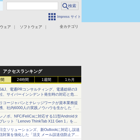
Impress サイト
全カテゴリ
ウェア
ソフトウェア
攻撃対策
マルウェア対策
アクセスランキング
時間
24時間
1週間
1カ月
S&J、電通PRコンサルティング、電通総研の3
社、サイバーインシデント発生時の対応と危機
管理広報を一体的に訓練するプログラムを提供
リコージャパンとナレッジワークが資本業務提
携、社内6000人の実践ノウハウを生かした「AI
商談記録 for RICOH」を展開へ
レノボ、NFC/FeliCaに対応する11型Androidタ
ブレット「Lenovo ThinkTab X11 Gen 1」を発
売
日立ソリューションズ、新Outlookに対応し誤送
信対策を強化した「活文 メール誤送信防止アド
インサービス」を提供