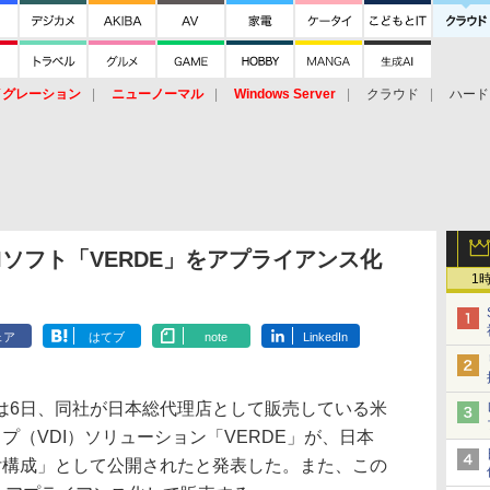
イグレーション
ニューノーマル
Windows Server
クラウド
ハード
トピック
ストレージ（HW）
オープンソース
SaaS
標的型
ント
Iソフト「VERDE」をアプライアンス化
1
ェア
はてブ
note
LinkedIn
6日、同社が日本総代理店として販売している米
デスクトップ（VDI）ソリューション「VERDE」が、日本
折紙付構成」として公開されたと発表した。また、この