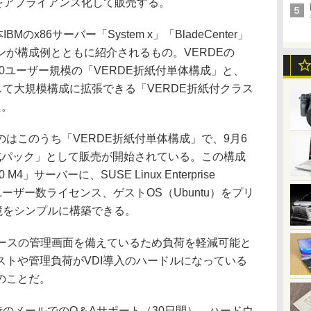
をアプライアンス化して販売する。
x86サーバー「System x」「BladeCenter」
が構成例とともに紹介されるもの。VERDEの
50ユーザー規模の「VERDE折紙付単体構成」と、
して大規模構成に拡張できる「VERDE折紙付クラス
た。
はこのうち「VERDE折紙付単体構成」で、9月6
成パック」として販売が開始されている。この構成
 M4」サーバーに、SUSE Linux Enterprise
使用ユーザー数ライセンス、ゲストOS（Ubuntu）をプリ
境をシンプルに構築できる。
ースの管理画面を備えているため負荷を軽減可能と
ストや管理負荷がVDI導入のハードルになっている
のことだ。
のメールでのQ＆Aサポート（30日間）、ハードウ