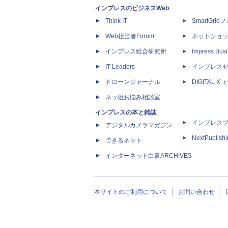
インプレスのビジネスWeb
Think IT
SmartGri
Web担当者Forum
ネットショ
インプレス総合研究所
Impress Busi
IT Leaders
インプレス
ドローンジャーナル
DIGITAL
ネッ担お悩み相談室
インプレスの本と雑誌
インプレス
デジタルカメラマガジン
NextPublish
できるネット
インターネット白書ARCHIVES
本サイトのご利用について
お問い合わせ