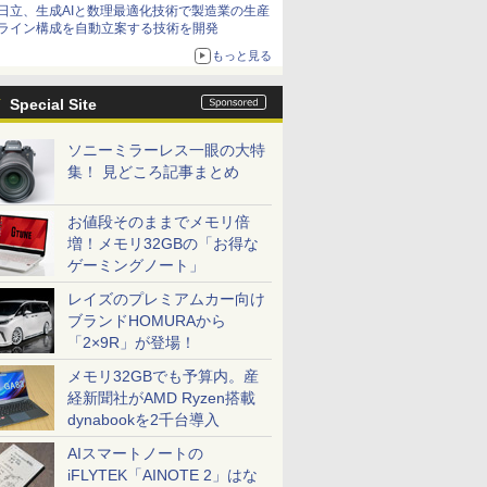
日立、生成AIと数理最適化技術で製造業の生産
ライン構成を自動立案する技術を開発
もっと見る
Special Site
ソニーミラーレス一眼の大特
集！ 見どころ記事まとめ
お値段そのままでメモリ倍
増！メモリ32GBの「お得な
ゲーミングノート」
レイズのプレミアムカー向け
ブランドHOMURAから
「2×9R」が登場！
メモリ32GBでも予算内。産
経新聞社がAMD Ryzen搭載
dynabookを2千台導入
AIスマートノートの
iFLYTEK「AINOTE 2」はな