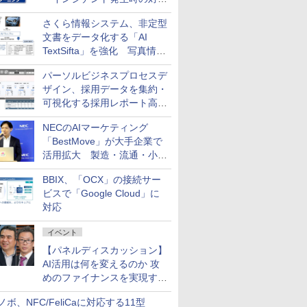
と危機管理広報を一体的に訓
さくら情報システム、非定型
練するプログラムを提供
文書をデータ化する「AI
TextSifta」を強化 写真情報
のデータ化などに対応
パーソルビジネスプロセスデ
ザイン、採用データを集約・
可視化する採用レポート高速
化サービスを提供
NECのAIマーケティング
「BestMove」が大手企業で
活用拡大 製造・流通・小売
企業・広告代理店などが実装
BBIX、「OCX」の接続サー
フェーズへ
ビスで「Google Cloud」に
対応
イベント
【パネルディスカッション】
AI活用は何を変えるのか 攻
めのファイナンスを実現する
業務設計とマインドセット変
ノボ、NFC/FeliCaに対応する11型
革