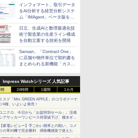
インフォマート、取引データ
をAI分析する経営分析システ
ム「IMAgent」ベータ版を提
供
日立、生成AIと数理最適化技
術で製造業の生産ライン構成
を自動立案する技術を開発
Sansan、「Contract One」
に店舗や物件単位で契約書を
まとめられる新機能「カスタ
ム契約ツリー」を追加
Impress Watchシリーズ 人気記事
時間
24時間
1週間
1カ月
ミスド「Mrs. GREEN APPLE」のコラボドーナ
ツ4種、いよいよ発売！
ユニクロ、今日から「お盆特別セール」。涼感
シアサッカーワンピース待望値下げ、撥水ギア
ショーツは1990円に
【家電レビュー】手ごわい雑草との戦い、コメ
リの草刈機で完全勝利 掃除機感覚で使えた