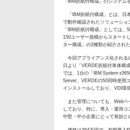
「IBM折紙付構成」のシステム
「IBM折紙付構成」とは、日本IBMの
で動作確認されたソリューション
「IBM折紙付構成」としては、
150ユーザー規模からスタート
ター構成」の2種類が紹介され
今回アプライアンス化されるの
日より「VERDE折紙付単体構
では、1台の「IBM System x3650
Server、VERDEの50同時
インストールしており、VDI環
また管理についても、Webベ
しており、特に、導入・運用コ
中堅・中小企業にとって有効と
価格は294万円で、初期導入時