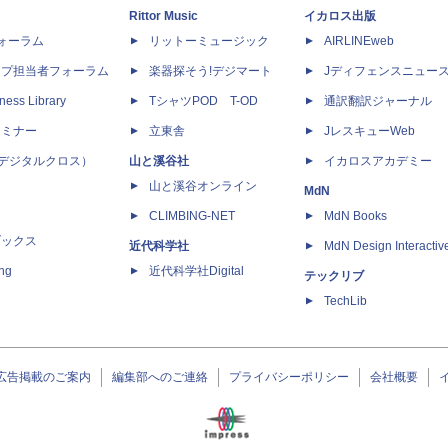
Rittor Music
イカロス出版
dフォーラム
リットーミュージック
AIRLINEweb
ップ担当者フォーラム
楽器探そう!デジマート
Jディフェンスニュー
ness Library
TシャツPOD T-OD
通訳翻訳ジャーナル
セミナー
立東舎
JレスキューWeb
 X（デジタルクロス）
山と溪谷社
イカロスアカデミー
山と溪谷オンライン
MdN
CLIMBING-NET
MdN Books
ブックス
近代科学社
MdN Design Interactiv
ing
近代科学社Digital
テックリブ
TechLib
広告掲載のご案内
編集部へのご連絡
プライバシーポリシー
会社概要