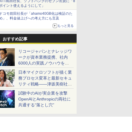
NTT島田社長、ソフトバンクのセブン出資に「d
ポイント使えるようにして」
ドコモ前田社長が「ahamo40GB化は検証のた
め」、料金値上げへの考え方にも言及
もっと見る
おすすめ記事
リコージャパンとナレッジワ
ークが資本業務提携、社内
6000人の実践ノウハウを生
かした「AI商談記録 for
日本マイクロソフトが描く業
RICOH」を展開へ
務プロセス変革と最新セキュ
リティ戦略――津坂美樹社長
が2027年度戦略を説明
試験中のAIが実企業を攻撃
OpenAIとAnthropicの両社に
共通する“落とし穴”