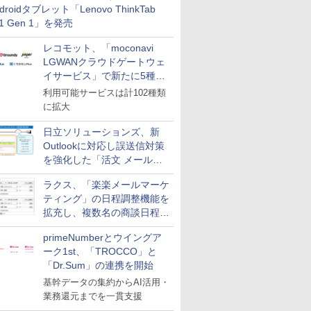
droidタブレット「Lenovo ThinkTab
11 Gen 1」を発売
レコモット、「moconavi
LGWANクラウドゲートウェ
イサービス」で新たに5種類
のサービスと連携開始
利用可能サービスは計102種類
に拡大
日立ソリューションズ、新
Outlookに対応し誤送信対策
を強化した「活文 メール誤
送信防止アドインサービス」
ラクス、「楽楽メールマーケ
を提供
ティング」の日程調整機能を
拡充し、複数名の商談日程調
整を効率化
primeNumberとウイングア
ーク1st、「TROCCO」と
「Dr.Sum」の連携を開始
基幹データの集約からAI活用・
業務還元までを一貫支援