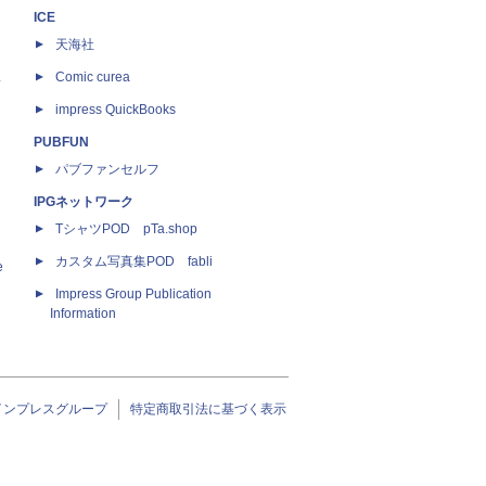
ICE
天海社
ス
Comic curea
impress QuickBooks
PUBFUN
パブファンセルフ
IPGネットワーク
TシャツPOD pTa.shop
カスタム写真集POD fabli
e
Impress Group Publication
Information
インプレスグループ
特定商取引法に基づく表示