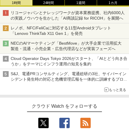
1時間
24時間
1週間
1カ月
リコージャパンとナレッジワークが資本業務提携、社内6000人
の実践ノウハウを生かした「AI商談記録 for RICOH」を展開へ
レノボ、NFC/FeliCaに対応する11型Androidタブレット
「Lenovo ThinkTab X11 Gen 1」を発売
NECのAIマーケティング「BestMove」が大手企業で活用拡大
製造・流通・小売企業・広告代理店などが実装フェーズへ
Cloud Operator Days Tokyo 2026がスタート、「AIとどう向き合
うか」をテーマにインフラ運用の知見を集約
S&J、電通PRコンサルティング、電通総研の3社、サイバーイン
シデント発生時の対応と危機管理広報を一体的に訓練するプログ
ラムを提供
もっと見る
クラウド Watch をフォローする