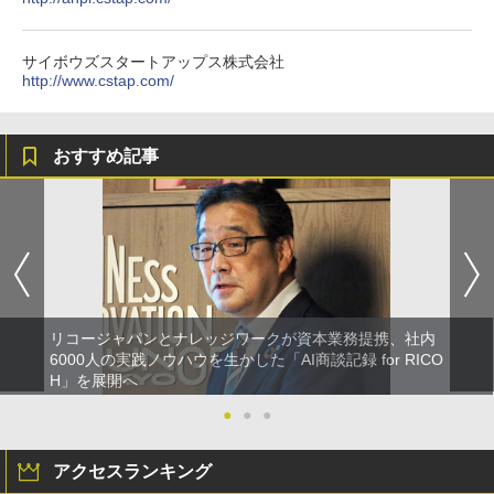
サイボウズスタートアップス株式会社
http://www.cstap.com/
おすすめ記事
リコージャパンとナレッジワークが資本業務提携、社内
6000人の実践ノウハウを生かした「AI商談記録 for RICO
H」を展開へ
●
●
●
アクセスランキング