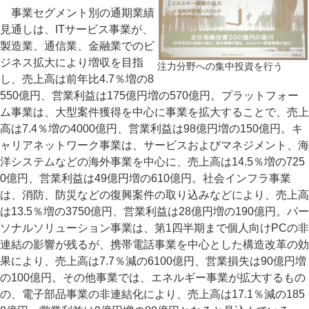
事業セグメント別の通期業績
見通しは、ITサービス事業が、
製造業、通信業、金融業でのビ
ジネス拡大により増収を目指
注力分野への集中投資を行う
し、売上高は前年比4.7％増の8
550億円、営業利益は175億円増の570億円。プラットフォー
ム事業は、大型案件獲得を中心に事業を拡大することで、売上
高は7.4％増の4000億円、営業利益は98億円増の150億円。キ
ャリアネットワーク事業は、サービスおよびマネジメント、海
洋システムなどの海外事業を中心に、売上高は14.5％増の725
0億円、営業利益は49億円増の610億円。社会インフラ事業
は、消防、防災などの復興案件の取り込みなどにより、売上高
は13.5％増の3750億円、営業利益は28億円増の190億円。パー
ソナルソリューション事業は、第1四半期まで個人向けPCの非
連結の影響が残るが、携帯電話事業を中心とした構造改革の効
果により、売上高は7.7％減の6100億円、営業損失は90億円増
の100億円。その他事業では、エネルギー事業が拡大するもの
の、電子部品事業の非連結化により、売上高は17.1％減の185