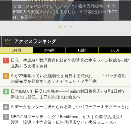
リコージャパンとナレッジワークが資本業務提携、社内
6000人の実践ノウハウを生かした「AI商談記録 for RICO
H」を展開へ
●
●
●
アクセスランキング
1時間
24時間
1週間
1カ月
日立、生成AIと数理最適化技術で製造業の生産ライン構成を自動
立案する技術を開発
AIが27年眠っていた脆弱性を発見する時代に――「パッチ適用
の優先度を見直すべき」とセキュリティ専門家
日本IBMが社長交代を発表――46歳の村田将輝氏が8月1日付で
新社長に就任、山口明夫社長は会長へ
AIデータセンターに求められる新しいパワーアーキテクチャとは
NECのAIマーケティング「BestMove」が大手企業で活用拡大
製造・流通・小売企業・広告代理店などが実装フェーズへ