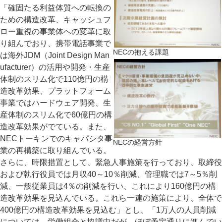
「確固たる利益体質への転換の
ための構造改革、キャッシュフ
ロー重視の事業体への変革に取
り組んでおり、携帯電話事業で
NECの抱える課題
は海外JDM（Joint Design Man
ufacturer）の活用や開発・生産
体制のスリム化で110億円の構
造改革効果、プラットフォーム
事業ではハードウェア開発、生
産体制のスリム化で60億円の構
造改革効果がでている。また、
NECトーキンでのキャパシタ事
NECの経営方針
業の再構築に取り組んでいる。
さらに、時限措置として、緊急人事施策を行っており、取締役
および執行役員では月収40～10％削減、管理職では7～5％削
減、一般従業員は4％の削減を行い、これにより160億円の構
造改革効果を見込んでいる。これら一連の施策により、全体で
400億円の構造改革効果を見込む」とし、「1万人の人員削減
については、労働組合と協議中だが、ほぼ予定通りに進んでい