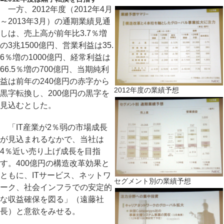
一方、2012年度（2012年4月
～2013年3月）の通期業績見通
しは、売上高が前年比3.7％増
の3兆1500億円、営業利益は35.
6％増の1000億円、経常利益は
66.5％増の700億円、当期純利
益は前年の240億円の赤字から
2012年度の業績予想
黒字転換し、200億円の黒字を
見込むとした。
「IT産業が2％弱の市場成長
が見込まれるなかで、当社は
4％近い売り上げ成長を目指
す。400億円の構造改革効果と
ともに、ITサービス、ネットワ
セグメント別の業績予想
ーク、社会インフラでの安定的
な収益確保を図る」（遠藤社
長）と意欲をみせる。