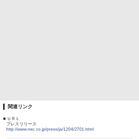
関連リンク
■
ＵＲＬ
プレスリリース
http://www.nec.co.jp/press/ja/1204/2701.html