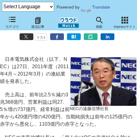
Powered by
Translate
NEC、2011年度連結業績は1103億円の最終赤字に～全社戦略投資の半
カテゴリ
過去記事
検索
Impressサイト
分をクラウドサービスに投資
リスト
日本電気株式会社（以下、N
EC）は27日、2011年度（2011
年4月～2012年3月）の連結業
績を発表した。
売上高は、前年比2.5％減の3
兆368億円、営業利益は同27.
NECの遠藤信博社長
5％増の737億円、経常利益は前
年から420億円増の420億円、当期純損失は前年の125億円の
赤字から悪化し、1103億円の赤字となった。