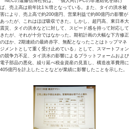
NECの遠藤信博社長は、「個人向けPCの非連結化を除け
ば、売上高は前年比1％増となっている。また、タイの洪水被
害により、売上高で約200億円、営業利益で約80億円の影響が
あったが、これはほぼ吸収できた。しかし、超円高、東日本大
震災、タイの洪水などに対して、スピード感を持って対応して
きたが、それが十分ではなかった。期初計画の大幅な下方修正
のほか、2期連続の最終赤字、無配となったことはトップマネ
ジメントとして重く受け止めている」として、スマートフォン
の競争力不足、タイ洪水の影響によるプラットフォームおよび
電子部品の悪化、繰り延べ税金資産の見直し、構造改革費用に
405億円を計上したことなどが業績に影響したことを示した。