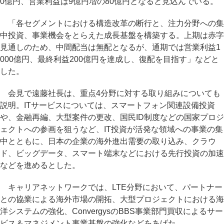
0億円、営業利益は9億円増の80億円となると見込んでいる。
「各セグメントにおける構造改革の断行と、注力分野への集
中投資、事業機会をとらえた成長基盤を構築する。上期は赤字
見通しのため、中間配当は無配となるが、通期では営業利益1
000億円、最終利益200億円を達成し、復配を目指す」などと
した。
会見で遠藤社長は、重点4分野に対する取り組みについても
説明。ITサービスについては、スマートフォン関連設備投資
や、金融再編、大型案件の更改、国民ID制度などの国家プロジ
ェクトへの参画を狙うなど、IT投資が活発な領域への事業の集
中とともに、日本の企業の海外進出需要の取り込み、クラウ
ド、ビッグデータ、スマート端末などにおける先行投資の加速
などを進めるとした。
キャリアネットワークでは、LTE分野において、パートナー
との協業による海外市場の開拓、大型プロジェクトにおける海
洋システムの強化、ConvergysのBBS事業部門買収によるサー
ビス＆マネジメント事業基盤の強化などをあげた。