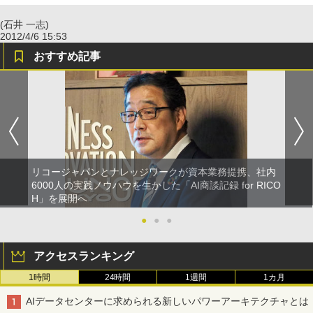
(石井 一志)
2012/4/6 15:53
おすすめ記事
リコージャパンとナレッジワークが資本業務提携、社内
6000人の実践ノウハウを生かした「AI商談記録 for RICO
H」を展開へ
●
●
●
アクセスランキング
1時間
24時間
1週間
1カ月
AIデータセンターに求められる新しいパワーアーキテクチャとは