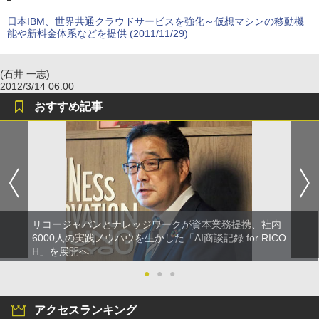
日本IBM、世界共通クラウドサービスを強化～仮想マシンの移動機
能や新料金体系などを提供 (2011/11/29)
(石井 一志)
2012/3/14 06:00
おすすめ記事
リコージャパンとナレッジワークが資本業務提携、社内
6000人の実践ノウハウを生かした「AI商談記録 for RICO
H」を展開へ
●
●
●
アクセスランキング