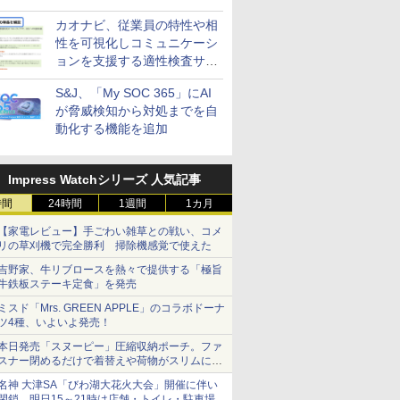
策設計・運用支援サービス」
カオナビ、従業員の特性や相
性を可視化しコミュニケーシ
ョンを支援する適性検査サー
ビスを提供
S&J、「My SOC 365」にAI
が脅威検知から対処までを自
動化する機能を追加
Impress Watchシリーズ 人気記事
時間
24時間
1週間
1カ月
【家電レビュー】手ごわい雑草との戦い、コメ
リの草刈機で完全勝利 掃除機感覚で使えた
吉野家、牛リブロースを熱々で提供する「極旨
牛鉄板ステーキ定食」を発売
ミスド「Mrs. GREEN APPLE」のコラボドーナ
ツ4種、いよいよ発売！
本日発売「スヌーピー」圧縮収納ポーチ。ファ
スナー閉めるだけで着替えや荷物がスリムにま
とまる
名神 大津SA「びわ湖大花火大会」開催に伴い
閉鎖。明日15～21時は店舗・トイレ・駐車場の