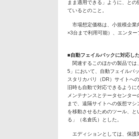
まま適用できる」ように、との
ているとのこと。
市場想定価格は、小規模企業向けの
×3台まで利用可能）、エンタープ
■
自動フェイルバックに対応したSite
関連するこのほかの製品では、まず「VMwa
5」において、自動フェイルバ
スタリカバリ（DR）サイトへ
旧時も自動で対応できるように
メンテナンスとテータセンター
まで、遠隔サイトへの仮想マシ
を移動させるためのツール、と
る」（名倉氏）とした。
エディションとしては、保護対象