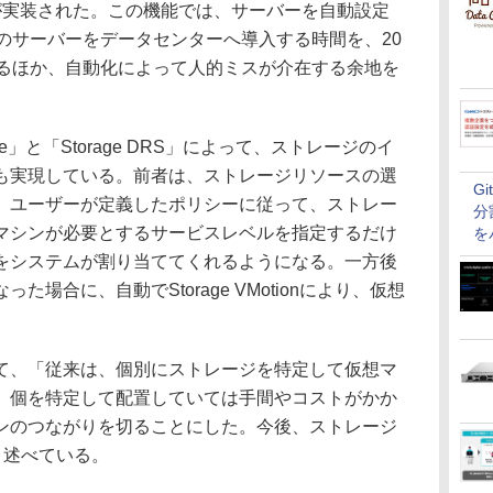
」機能が実装された。この機能では、サーバーを自動設定
のサーバーをデータセンターへ導入する時間を、20
きるほか、自動化によって人的ミスが介在する余地を
torage」と「Storage DRS」によって、ストレージのイ
も実現している。前者は、ストレージリソースの選
G
。ユーザーが定義したポリシーに従って、ストレー
分
マシンが必要とするサービスレベルを指定するだけ
を
をシステムが割り当ててくれるようになる。一方後
場合に、自動でStorage VMotionにより、仮想
、「従来は、個別にストレージを特定して仮想マ
、個を特定して配置していては手間やコストがかか
ンのつながりを切ることにした。今後、ストレージ
と述べている。