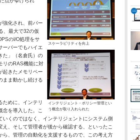
した点が挙げられ
が強化され、前バー
なる、最大で32の仮
OPSのI/O処理をサ
スケーラビリティを向上
サーバーでもハイエ
きた」（名倉氏）の
モリのRAS機能に対
ユ
が起きたメモリペー
な
「S
のまま動かし続ける
に
るために、インテリ
インテリジェント・ポリシー管理とい
う概念が取り入れられた
概念を導入した。こ
ていくのではなく、インテリジェントにシステム側
変え、そして管理者が後から確認する、といったこ
から、管理の自動化を支援するもので、この考え方