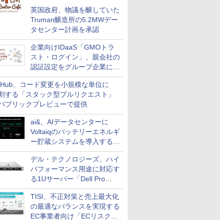
英国政府、物議を醸していた
Truman醸造所の5.2MWデー
タセンター計画を承認
企業向けIDaaS「GMOトラ
スト・ログイン」、親会社の
認証設定をグループ企業に展
開できる新機能を提供
itHub、コード変更を小規模な単位に
割する「スタック型プルリクエスト」
パブリックプレビューで提供
ai&、AIデータセンターに
Voltaiqのバッテリーエネルギ
ー貯蔵システムを導入する計
画を発表
デル・テクノロジーズ、ハイ
パフォーマンス用途に対応す
る1Uサーバー「Dell Pro
Precision 7 R1ラック」を発
TISI、不正対策と売上最大化
売
の最適なバランスを実現する
EC事業者向け「ECリスク対