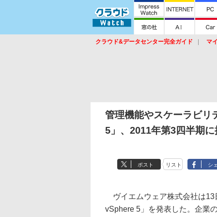
クラウド&データセンター完全ガイド
マ
サービス
セキュリティ
ネットワーク
スイッチ
ルータ
導入事例
イベ
管理機能やスケーラビリティ
5」、2011年第3四半期
ポスト
リスト
シ
ヴイエムウェア株式会社は13日
vSphere 5」を発表した。