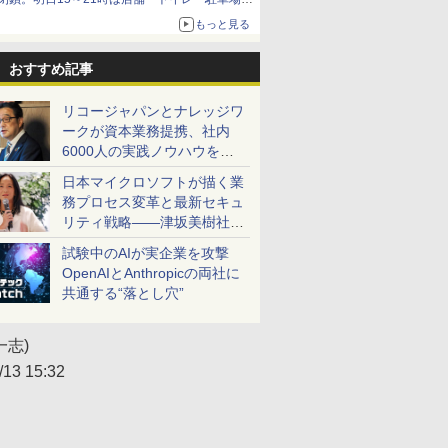
利用不可
もっと見る
おすすめ記事
リコージャパンとナレッジワ
ークが資本業務提携、社内
6000人の実践ノウハウを生
かした「AI商談記録 for
日本マイクロソフトが描く業
RICOH」を展開へ
務プロセス変革と最新セキュ
リティ戦略――津坂美樹社長
が2027年度戦略を説明
試験中のAIが実企業を攻撃
OpenAIとAnthropicの両社に
共通する“落とし穴”
一志)
/13 15:32