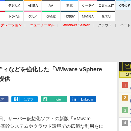
イグレーション
ニューノーマル
Windows Server
クラウド
ハード
トピック
ストレージ（HW）
オープンソース
SaaS
標的型
ント
などを強化した「VMware vSphere
1
に提供
ェア
はてブ
note
LinkedIn
、サーバー仮想化ソフトの新版「VMware
企業の基幹システムやクラウド環境での広範な利用をに