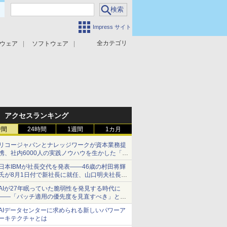
Impress サイト
全カテゴリ
ウェア
ソフトウェア
攻撃対策
マルウェア対策
アクセスランキング
時間
24時間
1週間
1カ月
リコージャパンとナレッジワークが資本業務提
携、社内6000人の実践ノウハウを生かした「AI
商談記録 for RICOH」を展開へ
日本IBMが社長交代を発表――46歳の村田将輝
氏が8月1日付で新社長に就任、山口明夫社長は
会長へ
AIが27年眠っていた脆弱性を発見する時代に
――「パッチ適用の優先度を見直すべき」とセ
キュリティ専門家
AIデータセンターに求められる新しいパワーア
ーキテクチャとは