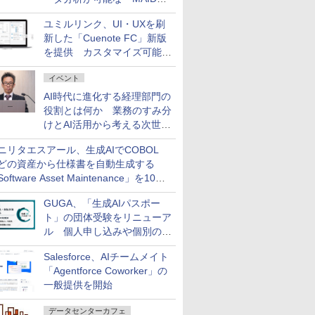
AI ASSIST」を9月より提供
ユミルリンク、UI・UXを刷
新した「Cuenote FC」新版
を提供 カスタマイズ可能な
ダッシュボード画面を搭載
イベント
AI時代に進化する経理部門の
役割とは何か 業務のすみ分
けとAI活用から考える次世代
ファイナンス戦略
ニリタエスアール、生成AIでCOBOL
どの資産から仕様書を自動生成する
oftware Asset Maintenance」を10月
発売
GUGA、「生成AIパスポー
ト」の団体受験をリニューア
ル 個人申し込みや個別の支
払いなどに対応
Salesforce、AIチームメイト
「Agentforce Coworker」の
一般提供を開始
データセンターカフェ