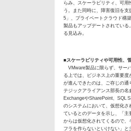
らみ、スケーラビリティ、可用
う。また同時に、障害復旧を支援する「VMw
5」、プライベートクラウド構築ソフト「
製品もアップデートされている。
る見込み。
■
スケーラビリティや可用性、管理
VMware製品に限らず、サー
る上では、ビジネス上の重要度
が進んできたのは、ご存じの通
テジックアライアンス部長の名
ExchangeやSharePoint、SQL 
のシステムにおいて、仮想化さ
ているとのデータを示し、「主
からは仮想化されてくるので、
フラを作らないといけない」と