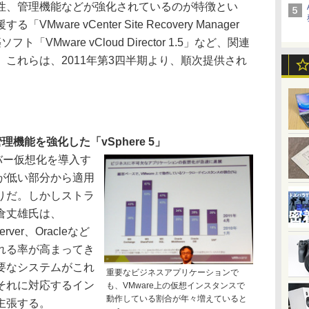
性、管理機能などが強化されているのが特徴とい
are vCenter Site Recovery Manager
VMware vCloud Director 1.5」など、関連
これらは、2011年第3四半期より、順次提供され
機能を強化した「vSphere 5」
バー仮想化を導入す
が低い部分から適用
りだ。しかしストラ
倉丈雄氏は、
Server、Oracleなど
れる率が高まってき
要なシステムがこれ
重要なビジネスアプリケーションで
それに対応するイン
も、VMware上の仮想インスタンスで
動作している割合が年々増えていると
主張する。