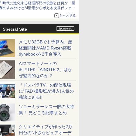
AI時代に進化する経理部門の役割とは何か 業
務のすみ分けとAI活用から考える次世代ファイ
ナンス戦略
もっと見る
Special Site
メモリ32GBでも予算内。産
経新聞社がAMD Ryzen搭載
dynabookを2千台導入
AIスマートノートの
iFLYTEK「AINOTE 2」はな
ぜ魅力的なのか？
「ドスパラTV」の配信現場
に“PAD”撮影班が潜入!人気の
秘訣に迫る!!
ソニーミラーレス一眼の大特
集！ 見どころ記事まとめ
クリエイティブが作った2万
円台の“小さなピュアオーデ