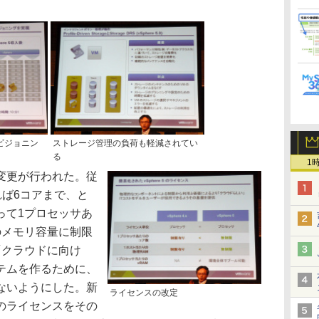
ロビジョニン
ストレージ管理の負荷も軽減されてい
る
1
変更が行われた。従
sであれば6コアまで、と
って1プロセッサあ
のメモリ容量に制限
、「クラウドに向け
テムを作るために、
ないようにした。新
ライセンスの改定
のライセンスをその