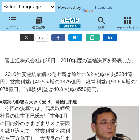
Powered by
Translate
富士通の2010年度連結決算は減益、震災の影響大きく～特損116億円を
カテゴリ
過去記事
検索
Impressサイト
計上
リスト
富士通株式会社は28日、2010年度の連結決算を発表した。
2010年度連結業績の売上高は前年比3.2％減の4兆5284億
円、営業利益は40.5％増の1325億円、経常利益は51.6％増の1
078億円、当期純利益は40.8％減の550億円。
■
震災の影響を大きく受け、目標に未達
今回の決算では、代表取締役
社長の山本正已氏が「本年1月
に国内外のさまざまリスク要因
を織り込んで、営業利益と純利
益を下方修正し、大震災の前ま