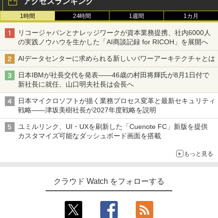
アクセスランキング
1時間
24時間
1週間
1カ月
リコージャパンとナレッジワークが資本業務提携、社内6000人
の実践ノウハウを生かした「AI商談記録 for RICOH」を展開へ
AIデータセンターに求められる新しいパワーアーキテクチャとは
日本IBMが社長交代を発表――46歳の村田将輝氏が8月1日付で
新社長に就任、山口明夫社長は会長へ
日本マイクロソフトが描く業務プロセス変革と最新セキュリティ
戦略――津坂美樹社長が2027年度戦略を説明
ユミルリンク、UI・UXを刷新した「Cuenote FC」新版を提供
カスタマイズ可能なダッシュボード画面を搭載
もっと見る
クラウド Watch をフォローする