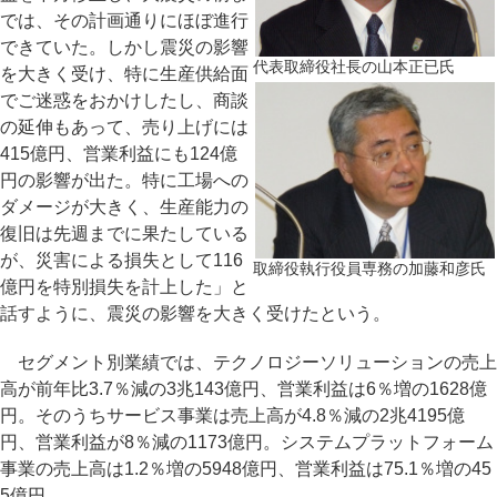
では、その計画通りにほぼ進行
できていた。しかし震災の影響
代表取締役社長の山本正已氏
を大きく受け、特に生産供給面
でご迷惑をおかけしたし、商談
の延伸もあって、売り上げには
415億円、営業利益にも124億
円の影響が出た。特に工場への
ダメージが大きく、生産能力の
復旧は先週までに果たしている
が、災害による損失として116
取締役執行役員専務の加藤和彦氏
億円を特別損失を計上した」と
話すように、震災の影響を大きく受けたという。
セグメント別業績では、テクノロジーソリューションの売上
高が前年比3.7％減の3兆143億円、営業利益は6％増の1628億
円。そのうちサービス事業は売上高が4.8％減の2兆4195億
円、営業利益が8％減の1173億円。システムプラットフォーム
事業の売上高は1.2％増の5948億円、営業利益は75.1％増の45
5億円。