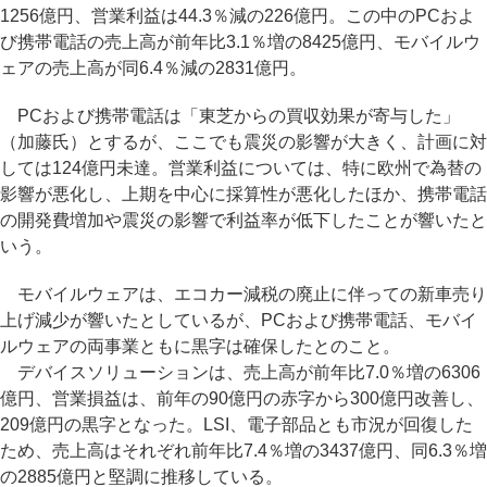
1256億円、営業利益は44.3％減の226億円。この中のPCおよ
び携帯電話の売上高が前年比3.1％増の8425億円、モバイルウ
ェアの売上高が同6.4％減の2831億円。
PCおよび携帯電話は「東芝からの買収効果が寄与した」
（加藤氏）とするが、ここでも震災の影響が大きく、計画に対
しては124億円未達。営業利益については、特に欧州で為替の
影響が悪化し、上期を中心に採算性が悪化したほか、携帯電話
の開発費増加や震災の影響で利益率が低下したことが響いたと
いう。
モバイルウェアは、エコカー減税の廃止に伴っての新車売り
上げ減少が響いたとしているが、PCおよび携帯電話、モバイ
ルウェアの両事業ともに黒字は確保したとのこと。
デバイスソリューションは、売上高が前年比7.0％増の6306
億円、営業損益は、前年の90億円の赤字から300億円改善し、
209億円の黒字となった。LSI、電子部品とも市況が回復した
ため、売上高はそれぞれ前年比7.4％増の3437億円、同6.3％増
の2885億円と堅調に推移している。