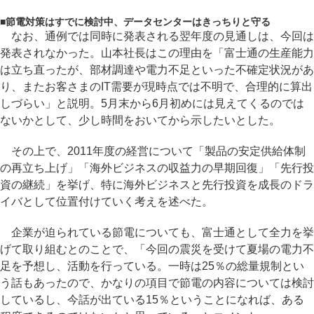
■
節電対策はすでに検討中、データセンターはきっちりと守る
なお、通例では同時に発表される翌年度の見通しは、今回は
発表されなかった。山本社長はこの理由を「富士通の生産能力
は立ち直ったが、部材調達や電力不足といった不確定状況があ
り、またお客さまのIT需要が現時点では不明で、合理的に算出
しづらい」と説明。5月末から6月初めには見えてくるのでは
ないかとして、少し時間をおいてから示したいとした。
その上で、2011年度の経営について「製品の安定供給体制
の再立ち上げ」「海外ビジネスの収益力の早期回復」「先行投
資の継続」を挙げ、特に海外ビジネスと先行投資を成長のドラ
イバとして位置付けていく考えを述べた。
企業が迫られている節電についても、富士通として全力を挙
げて取り組むとのことで、「今回の震災を受けて夏場の電力不
足を予想し、活動を行っている。一時は25％の総量規制とい
う話もあったので、かなりの項目で節電の内容については検討
しているし、今話が出ている15％ということになれば、ある