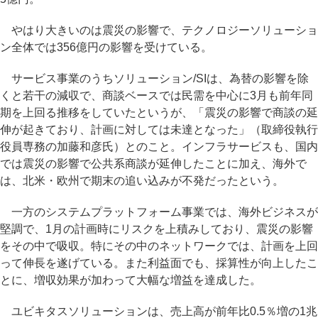
やはり大きいのは震災の影響で、テクノロジーソリューショ
ン全体では356億円の影響を受けている。
サービス事業のうちソリューション/SIは、為替の影響を除
くと若干の減収で、商談ベースでは民需を中心に3月も前年同
期を上回る推移をしていたというが、「震災の影響で商談の延
伸が起きており、計画に対しては未達となった」（取締役執行
役員専務の加藤和彦氏）とのこと。インフラサービスも、国内
では震災の影響で公共系商談が延伸したことに加え、海外で
は、北米・欧州で期末の追い込みが不発だったという。
一方のシステムプラットフォーム事業では、海外ビジネスが
堅調で、1月の計画時にリスクを上積みしており、震災の影響
をその中で吸収。特にその中のネットワークでは、計画を上回
って伸長を遂げている。また利益面でも、採算性が向上したこ
とに、増収効果が加わって大幅な増益を達成した。
ユビキタスソリューションは、売上高が前年比0.5％増の1兆