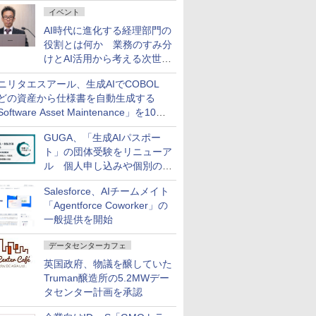
ダッシュボード画面を搭載
イベント
AI時代に進化する経理部門の
役割とは何か 業務のすみ分
けとAI活用から考える次世代
ファイナンス戦略
ニリタエスアール、生成AIでCOBOL
どの資産から仕様書を自動生成する
oftware Asset Maintenance」を10月
発売
GUGA、「生成AIパスポー
ト」の団体受験をリニューア
ル 個人申し込みや個別の支
払いなどに対応
Salesforce、AIチームメイト
「Agentforce Coworker」の
一般提供を開始
データセンターカフェ
英国政府、物議を醸していた
Truman醸造所の5.2MWデー
タセンター計画を承認