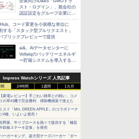
企業向けIDaaS「GMOトラ
スト・ログイン」、親会社の
認証設定をグループ企業に展
開できる新機能を提供
itHub、コード変更を小規模な単位に
割する「スタック型プルリクエスト」
パブリックプレビューで提供
ai&、AIデータセンターに
Voltaiqのバッテリーエネルギ
ー貯蔵システムを導入する計
画を発表
Impress Watchシリーズ 人気記事
時間
24時間
1週間
1カ月
【家電レビュー】手ごわい雑草との戦い、コメ
リの草刈機で完全勝利 掃除機感覚で使えた
ミスド「Mrs. GREEN APPLE」のコラボドーナ
ツ4種、いよいよ発売！
吉野家、牛リブロースを熱々で提供する「極旨
牛鉄板ステーキ定食」を発売
バーガーキング、超大型チーズバーガー「ダー