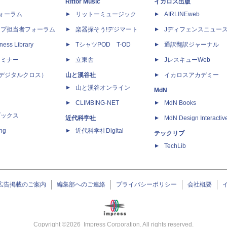
Rittor Music
イカロス出版
dフォーラム
リットーミュージック
AIRLINEweb
ップ担当者フォーラム
楽器探そう!デジマート
Jディフェンスニュー
ness Library
TシャツPOD T-OD
通訳翻訳ジャーナル
セミナー
立東舎
JレスキューWeb
 X（デジタルクロス）
山と溪谷社
イカロスアカデミー
山と溪谷オンライン
MdN
CLIMBING-NET
MdN Books
ブックス
近代科学社
MdN Design Interactiv
ing
近代科学社Digital
テックリブ
TechLib
広告掲載のご案内
編集部へのご連絡
プライバシーポリシー
会社概要
Copyright ©
2026
Impress Corporation. All rights reserved.