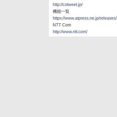
http://cotweet.jp/
機能一覧
https://www.atpress.ne.jp/releases
NTT Com
http://www.ntt.com/