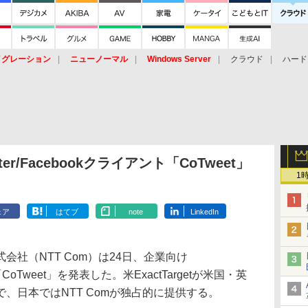
イグレーション
ニューノーマル
Windows Server
クラウド
ハード
トピック
ストレージ（HW）
オープンソース
SaaS
標的型
ント
ter/Facebookクライアント「CoTweet」
1
ェア
はてブ
note
LinkedIn
社（NTT Com）は24日、企業向け
ト「CoTweet」を発表した。米ExactTargetが米国・英
、日本ではNTT Comが独占的に提供する。