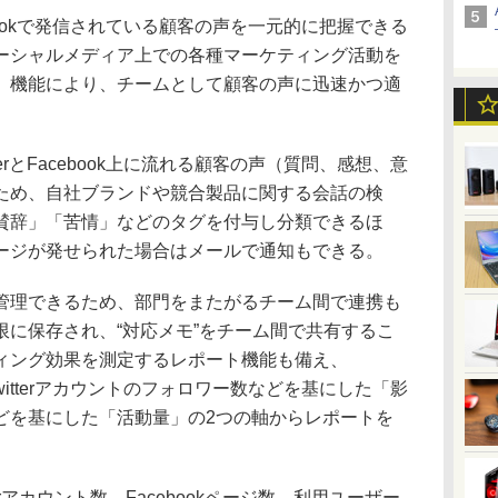
acebookで発信されている顧客の声を一元的に把握できる
ーシャルメディア上での各種マーケティング活動を
」機能により、チームとして顧客の声に迅速かつ適
erとFacebook上に流れる顧客の声（質問、感想、意
ため、自社ブランドや競合製品に関する会話の検
賛辞」「苦情」などのタグを付与し分類できるほ
ージが発せられた場合はメールで通知もできる。
理できるため、部門をまたがるチーム間で連携も
限に保存され、“対応メモ”をチーム間で共有するこ
ィング効果を測定するレポート機能も備え、
Twitterアカウントのフォロワー数などを基にした「影
どを基にした「活動量」の2つの軸からレポートを
rアカウント数、Facebookページ数、利用ユーザー