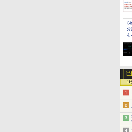
G
分
を
1