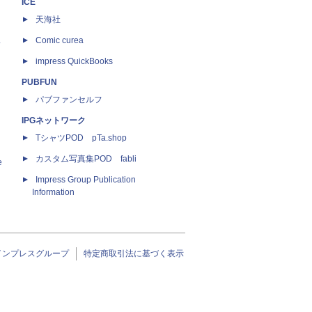
ICE
天海社
ス
Comic curea
impress QuickBooks
PUBFUN
パブファンセルフ
IPGネットワーク
TシャツPOD pTa.shop
カスタム写真集POD fabli
e
Impress Group Publication
Information
インプレスグループ
特定商取引法に基づく表示