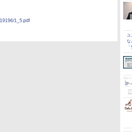
/19196/1_5.pdf
ユ
な
「S
に