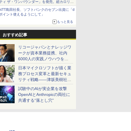
ティ ザ・ワンパウンダー」を発売。総カロリー
約1656kcal、総重量約527g！
NTT島田社長、ソフトバンクのセブン出資に「d
ポイント使えるようにして」
もっと見る
おすすめ記事
リコージャパンとナレッジワ
ークが資本業務提携、社内
6000人の実践ノウハウを生
かした「AI商談記録 for
日本マイクロソフトが描く業
RICOH」を展開へ
務プロセス変革と最新セキュ
リティ戦略――津坂美樹社長
が2027年度戦略を説明
試験中のAIが実企業を攻撃
OpenAIとAnthropicの両社に
共通する“落とし穴”