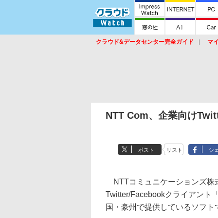
クラウド&データセンター完全ガイド
マ
サービス
セキュリティ
ネットワーク
スイッチ
ルータ
導入事例
イベ
NTT Com、企業向けTwit
ポスト
リスト
シ
NTTコミュニケーションズ株式会
Twitter/Facebookクライアン
国・豪州で提供しているソフトで