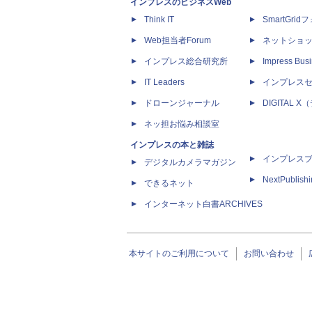
インプレスのビジネスWeb
Think IT
SmartGri
Web担当者Forum
ネットショ
インプレス総合研究所
Impress Busi
IT Leaders
インプレス
ドローンジャーナル
DIGITAL
ネッ担お悩み相談室
インプレスの本と雑誌
インプレス
デジタルカメラマガジン
NextPublish
できるネット
インターネット白書ARCHIVES
本サイトのご利用について
お問い合わせ