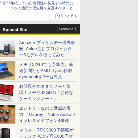
AIが27年眠っていた脆弱性を発見する時代に
――「パッチ適用の優先度を見直すべき」とセ
キュリティ専門家
もっと見る
Special Site
Amazon プライムデー過去最
安! Anker注目プロジェクタ
ー3モデルを使ってみた
メモリ32GBでも予算内。産
経新聞社がAMD Ryzen搭載
dynabookを2千台導入
お値段そのままでメモリ倍
増！メモリ32GBの「お得な
ゲーミングノート」
エントリーなのに脅威の実
力!「Osprey」Noble Audioワ
イヤレスイヤフォン4機種を
一気に聴く
マウス、RTX 5060 Ti搭載ゲ
ーミングPCが7万5,000円オ