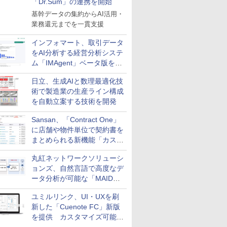
「Dr.Sum」の連携を開始
基幹データの集約からAI活用・
業務還元までを一貫支援
インフォマート、取引データ
をAI分析する経営分析システ
ム「IMAgent」ベータ版を提
供
日立、生成AIと数理最適化技
術で製造業の生産ライン構成
を自動立案する技術を開発
Sansan、「Contract One」
に店舗や物件単位で契約書を
まとめられる新機能「カスタ
ム契約ツリー」を追加
丸紅ネットワークソリューシ
ョンズ、自然言語で高度なデ
ータ分析が可能な「MAIDOA
AI ASSIST」を9月より提供
ユミルリンク、UI・UXを刷
新した「Cuenote FC」新版
を提供 カスタマイズ可能な