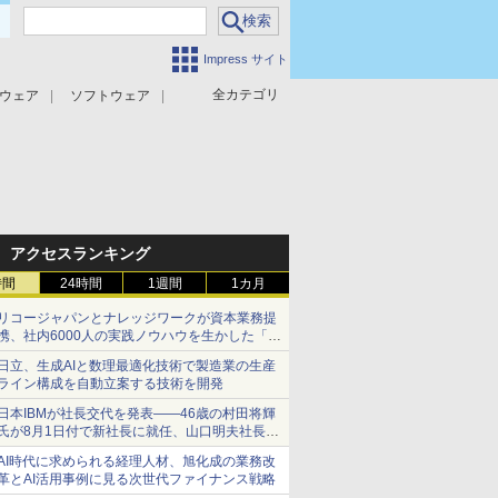
Impress サイト
全カテゴリ
ウェア
ソフトウェア
攻撃対策
マルウェア対策
アクセスランキング
時間
24時間
1週間
1カ月
リコージャパンとナレッジワークが資本業務提
携、社内6000人の実践ノウハウを生かした「AI
商談記録 for RICOH」を展開へ
日立、生成AIと数理最適化技術で製造業の生産
ライン構成を自動立案する技術を開発
日本IBMが社長交代を発表――46歳の村田将輝
氏が8月1日付で新社長に就任、山口明夫社長は
会長へ
AI時代に求められる経理人材、旭化成の業務改
革とAI活用事例に見る次世代ファイナンス戦略