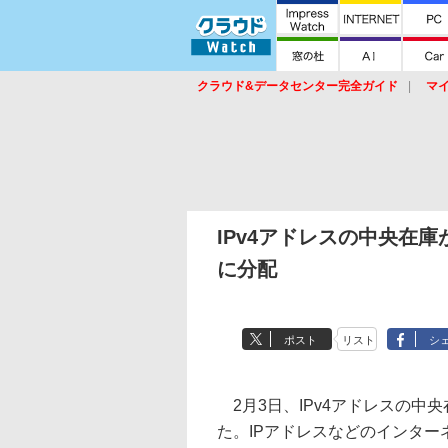
クラウド&データセンター完全ガイド
マ
サービス
セキュリティ
ネットワーク
スイッチ
ルータ
導入事例
イベ
IPv4アドレスの中央在庫
に分配
ポスト
リスト
シ
2月3日、IPv4アドレスの中
た。IPアドレスなどのインター