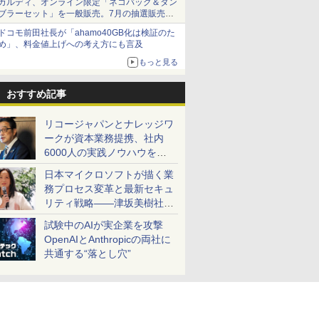
カルディ、オンライン限定「ネコバッグ＆タン
ブラーセット」を一般販売。7月の抽選販売の
当選無効分
ドコモ前田社長が「ahamo40GB化は検証のた
め」、料金値上げへの考え方にも言及
もっと見る
おすすめ記事
リコージャパンとナレッジワ
ークが資本業務提携、社内
6000人の実践ノウハウを生
かした「AI商談記録 for
日本マイクロソフトが描く業
RICOH」を展開へ
務プロセス変革と最新セキュ
リティ戦略――津坂美樹社長
が2027年度戦略を説明
試験中のAIが実企業を攻撃
OpenAIとAnthropicの両社に
共通する“落とし穴”