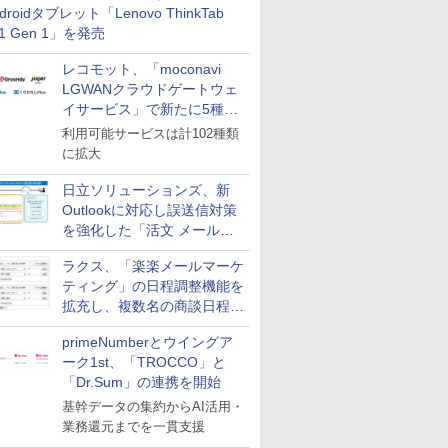
droidタブレット「Lenovo ThinkTab
11 Gen 1」を発売
レコモット、「moconavi
LGWANクラウドゲートウェ
イサービス」で新たに5種類
のサービスと連携開始
利用可能サービスは計102種類
に拡大
日立ソリューションズ、新
Outlookに対応し誤送信対策
を強化した「活文 メール誤
送信防止アドインサービス」
ラクス、「楽楽メールマーケ
を提供
ティング」の日程調整機能を
拡充し、複数名の商談日程調
整を効率化
primeNumberとウイングア
ーク1st、「TROCCO」と
「Dr.Sum」の連携を開始
基幹データの集約からAI活用・
業務還元までを一貫支援