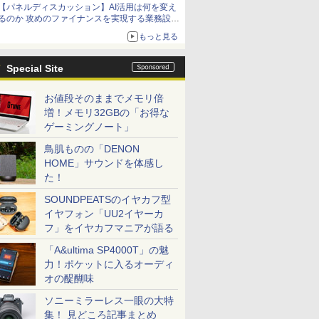
【パネルディスカッション】AI活用は何を変え
るのか 攻めのファイナンスを実現する業務設計
とマインドセット変革
もっと見る
Special Site
お値段そのままでメモリ倍
増！メモリ32GBの「お得な
ゲーミングノート」
鳥肌ものの「DENON
HOME」サウンドを体感し
た！
SOUNDPEATSのイヤカフ型
イヤフォン「UU2イヤーカ
フ」をイヤカフマニアが語る
「A&ultima SP4000T」の魅
力！ポケットに入るオーディ
オの醍醐味
ソニーミラーレス一眼の大特
集！ 見どころ記事まとめ