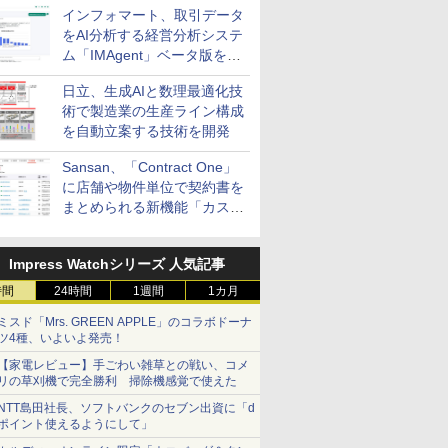
インフォマート、取引データ
をAI分析する経営分析システ
ム「IMAgent」ベータ版を提
供
日立、生成AIと数理最適化技
術で製造業の生産ライン構成
を自動立案する技術を開発
Sansan、「Contract One」
に店舗や物件単位で契約書を
まとめられる新機能「カスタ
ム契約ツリー」を追加
Impress Watchシリーズ 人気記事
時間
24時間
1週間
1カ月
ミスド「Mrs. GREEN APPLE」のコラボドーナ
ツ4種、いよいよ発売！
【家電レビュー】手ごわい雑草との戦い、コメ
リの草刈機で完全勝利 掃除機感覚で使えた
NTT島田社長、ソフトバンクのセブン出資に「d
ポイント使えるようにして」