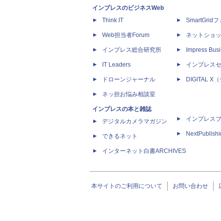
インプレスのビジネスWeb
Think IT
SmartGri
Web担当者Forum
ネットショ
インプレス総合研究所
Impress Busi
IT Leaders
インプレス
ドローンジャーナル
DIGITAL
ネッ担お悩み相談室
インプレスの本と雑誌
インプレス
デジタルカメラマガジン
NextPublish
できるネット
インターネット白書ARCHIVES
本サイトのご利用について
お問い合わせ