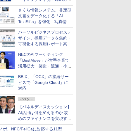
と危機管理広報を一体的に訓
さくら情報システム、非定型
練するプログラムを提供
文書をデータ化する「AI
TextSifta」を強化 写真情報
のデータ化などに対応
パーソルビジネスプロセスデ
ザイン、採用データを集約・
可視化する採用レポート高速
化サービスを提供
NECのAIマーケティング
「BestMove」が大手企業で
活用拡大 製造・流通・小売
企業・広告代理店などが実装
BBIX、「OCX」の接続サー
フェーズへ
ビスで「Google Cloud」に
対応
イベント
【パネルディスカッション】
AI活用は何を変えるのか 攻
めのファイナンスを実現する
業務設計とマインドセット変
ノボ、NFC/FeliCaに対応する11型
革