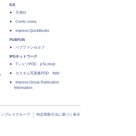
ICE
天海社
ス
Comic curea
impress QuickBooks
PUBFUN
パブファンセルフ
IPGネットワーク
TシャツPOD pTa.shop
カスタム写真集POD fabli
e
Impress Group Publication
Information
インプレスグループ
特定商取引法に基づく表示