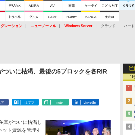
イグレーション
ニューノーマル
Windows Server
クラウド
ハード
トピック
ストレージ（HW）
オープンソース
SaaS
標的型
ント
がついに枯渇、最後の5ブロックを各RIR
1
ェア
はてブ
note
LinkedIn
央在庫がついに枯渇し
ネット資源を管理す