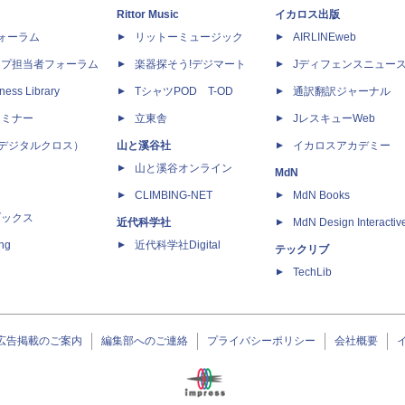
Rittor Music
イカロス出版
dフォーラム
リットーミュージック
AIRLINEweb
ップ担当者フォーラム
楽器探そう!デジマート
Jディフェンスニュー
ness Library
TシャツPOD T-OD
通訳翻訳ジャーナル
セミナー
立東舎
JレスキューWeb
 X（デジタルクロス）
山と溪谷社
イカロスアカデミー
山と溪谷オンライン
MdN
CLIMBING-NET
MdN Books
ブックス
近代科学社
MdN Design Interactiv
ing
近代科学社Digital
テックリブ
TechLib
広告掲載のご案内
編集部へのご連絡
プライバシーポリシー
会社概要