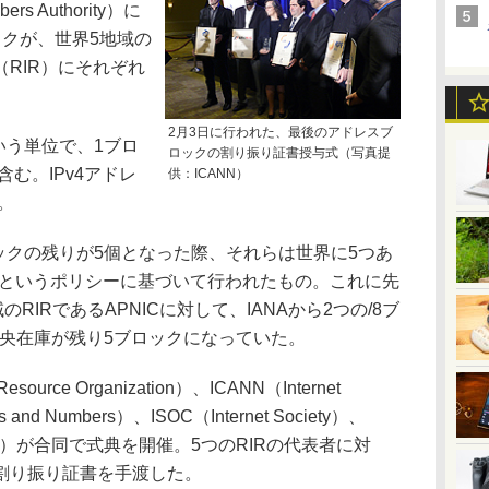
bers Authority）に
ックが、世界5地域の
RIR）にそれぞれ
2月3日に行われた、最後のアドレスブ
いう単位で、1ブロ
ロックの割り振り証書授与式（写真提
含む。IPv4アドレ
供：ICANN）
。
ックの残りが5個となった際、それらは世界に5つあ
」というポリシーに基づいて行われたもの。これに先
RIRであるAPNICに対して、IANAから2つの/8ブ
中央在庫が残り5ブロックになっていた。
rce Organization）、ICANN（Internet
mes and Numbers）、ISOC（Internet Society）、
ture Board）が合同で式典を開催。5つのRIRの代表者に対
割り振り証書を手渡した。