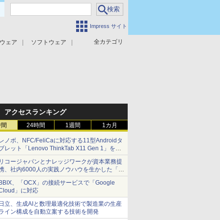
Impress サイト
全カテゴリ
ウェア
ソフトウェア
攻撃対策
マルウェア対策
アクセスランキング
時間
24時間
1週間
1カ月
レノボ、NFC/FeliCaに対応する11型Androidタ
ブレット「Lenovo ThinkTab X11 Gen 1」を発
売
リコージャパンとナレッジワークが資本業務提
携、社内6000人の実践ノウハウを生かした「AI
商談記録 for RICOH」を展開へ
BBIX、「OCX」の接続サービスで「Google
Cloud」に対応
日立、生成AIと数理最適化技術で製造業の生産
ライン構成を自動立案する技術を開発