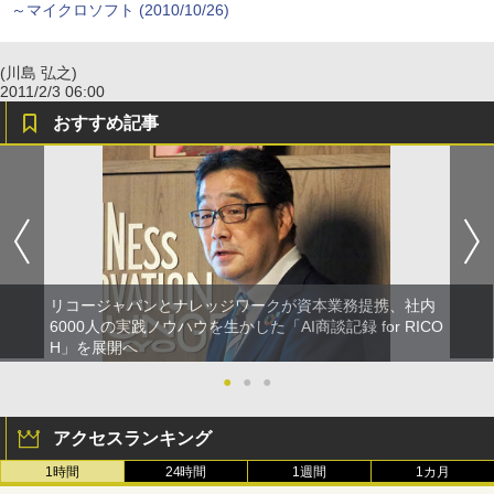
～マイクロソフト (2010/10/26)
(川島 弘之)
2011/2/3 06:00
おすすめ記事
リコージャパンとナレッジワークが資本業務提携、社内
6000人の実践ノウハウを生かした「AI商談記録 for RICO
H」を展開へ
●
●
●
アクセスランキング
1時間
24時間
1週間
1カ月