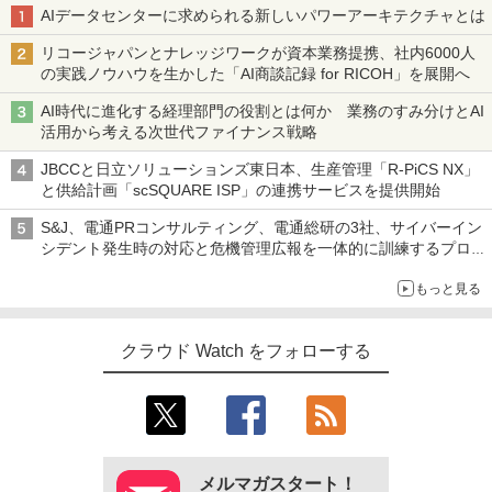
AIデータセンターに求められる新しいパワーアーキテクチャとは
リコージャパンとナレッジワークが資本業務提携、社内6000人
の実践ノウハウを生かした「AI商談記録 for RICOH」を展開へ
AI時代に進化する経理部門の役割とは何か 業務のすみ分けとAI
活用から考える次世代ファイナンス戦略
JBCCと日立ソリューションズ東日本、生産管理「R-PiCS NX」
と供給計画「scSQUARE ISP」の連携サービスを提供開始
S&J、電通PRコンサルティング、電通総研の3社、サイバーイン
シデント発生時の対応と危機管理広報を一体的に訓練するプログ
ラムを提供
もっと見る
クラウド Watch をフォローする
メルマガスタート！