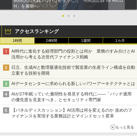
6000人の実践ノウハウを生かした「AI商談記録 for RICO
H」を展開へ
●
●
●
アクセスランキング
1時間
24時間
1週間
1カ月
AI時代に進化する経理部門の役割とは何か 業務のすみ分けとAI
活用から考える次世代ファイナンス戦略
日立、生成AIと数理最適化技術で製造業の生産ライン構成を自動
立案する技術を開発
AIデータセンターに求められる新しいパワーアーキテクチャとは
AIが27年眠っていた脆弱性を発見する時代に――「パッチ適用
の優先度を見直すべき」とセキュリティ専門家
【パネルディスカッション】AI活用は何を変えるのか 攻めのフ
ァイナンスを実現する業務設計とマインドセット変革
もっと見る