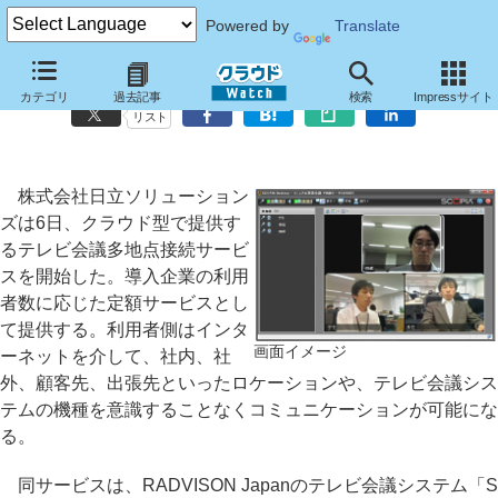
Powered by
Translate
日立ソリューションズ、クラウド型のテレビ会議多地点接続サービス
カテゴリ
過去記事
検索
Impressサイト
リスト
株式会社日立ソリューション
ズは6日、クラウド型で提供す
るテレビ会議多地点接続サービ
スを開始した。導入企業の利用
者数に応じた定額サービスとし
て提供する。利用者側はインタ
画面イメージ
ーネットを介して、社内、社
外、顧客先、出張先といったロケーションや、テレビ会議シス
テムの機種を意識することなくコミュニケーションが可能にな
る。
同サービスは、RADVISON Japanのテレビ会議システム「S