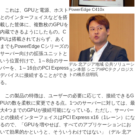
PowerEdge C410x
これは、GPUと電源、ホスト
とのインターフェイスなどを搭
載した筐体に、複数枚のGPUを
内蔵できるようにしたもの。C
PUは搭載されておらず、あく
までもPowerEdge Cシリーズの
サーバー向けの拡張ユニットと
いう位置付けで、1～8台のサー
デル 北アジア地域 公共ソリューシ
バーを、1～16台のPCI Express
ョン本部 シニアHPCテクノロジス
トの橋爪信明氏
デバイスに接続することができ
る。
この製品の特徴は、ユーザーの必要に応じて、接続できるG
PUの数を柔軟に変更できる点。1つのサーバーに対しては、最
大4つまでのGPUが接続可能になっている。ただし、サーバー
との接続インターフェイスはPCI Express x16（1レーン）にな
るので、「GPUを増やせば、すべてのアプリケーションにお
いて効果的かというと、そういうわけではない」（デル 北ア