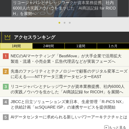
リコージャパンとナレッジワークが資本業務提携、社内
6000人の実践ノウハウを生かした「AI商談記録 for RICO
H」を展開へ
●
●
●
アクセスランキング
1時間
24時間
1週間
1カ月
NECのAIマーケティング「BestMove」が大手企業で活用拡大
製造・流通・小売企業・広告代理店などが実装フェーズへ
先進のファシリティとテクノロジーで顧客のデジタル変革ニーズ
に応える――NTTデータ三鷹データセンターEAST
リコージャパンとナレッジワークが資本業務提携、社内6000人
の実践ノウハウを生かした「AI商談記録 for RICOH」を展開へ
JBCCと日立ソリューションズ東日本、生産管理「R-PiCS NX」
と供給計画「scSQUARE ISP」の連携サービスを提供開始
AIデータセンターに求められる新しいパワーアーキテクチャとは
もっと見る