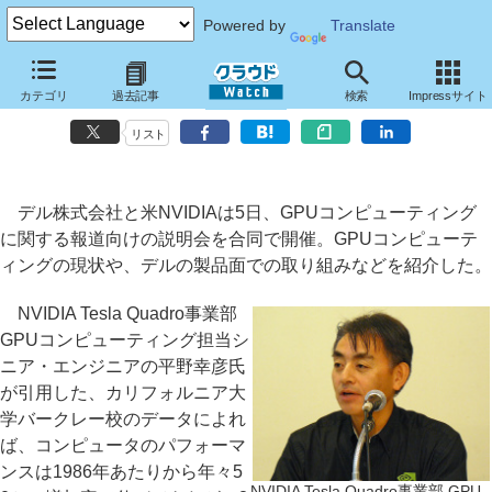
Powered by
Translate
NVIDIAとデルがGPUコンピューティングの現状を説明、拡張筐体
カテゴリ
過去記事
検索
Impressサイト
「C410x」も紹介
リスト
デル株式会社と米NVIDIAは5日、GPUコンピューティング
に関する報道向けの説明会を合同で開催。GPUコンピューテ
ィングの現状や、デルの製品面での取り組みなどを紹介した。
NVIDIA Tesla Quadro事業部
GPUコンピューティング担当シ
ニア・エンジニアの平野幸彦氏
が引用した、カリフォルニア大
学バークレー校のデータによれ
ば、コンピュータのパフォーマ
ンスは1986年あたりから年々5
NVIDIA Tesla Quadro事業部 GPU